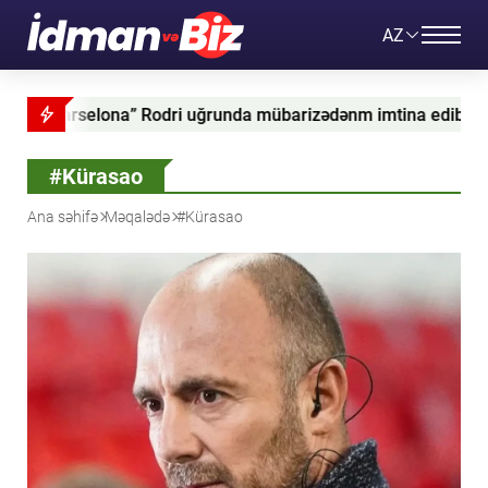
AZ
uğrunda mübarizədənm imtina edib
Konor Makqreqor d
#Kürasao
Ana səhifə
Məqalədə
#Kürasao