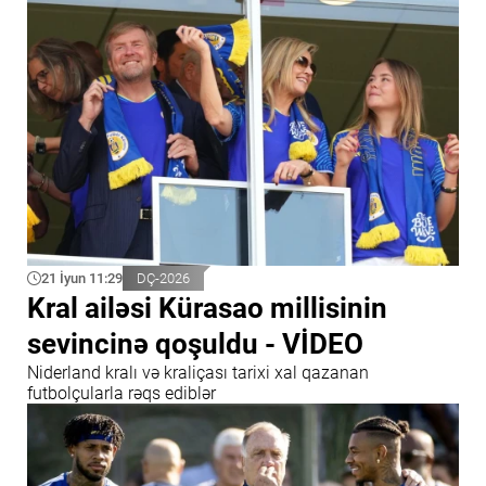
21 İyun 11:29
DÇ-2026
Kral ailəsi Kürasao millisinin
sevincinə qoşuldu - VİDEO
Niderland kralı və kraliçası tarixi xal qazanan
futbolçularla rəqs ediblər