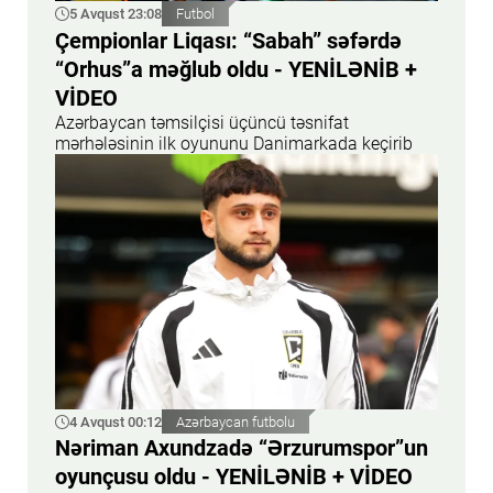
5 Avqust 23:08
Futbol
Çempionlar Liqası: “Sabah” səfərdə
“Orhus”a məğlub oldu - YENİLƏNİB +
VİDEO
Azərbaycan təmsilçisi üçüncü təsnifat
mərhələsinin ilk oyununu Danimarkada keçirib
4 Avqust 00:12
Azərbaycan futbolu
Nəriman Axundzadə “Ərzurumspor”un
oyunçusu oldu - YENİLƏNİB + VİDEO