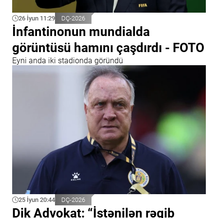
26 İyun 11:29
DÇ-2026
İnfantinonun mundialda
görüntüsü hamını çaşdırdı - FOTO
Eyni anda iki stadionda göründü
25 İyun 20:44
DÇ-2026
Dik Advokat: “İstənilən rəqib