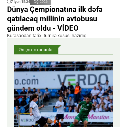
7 İyun 15:34
DÇ-2026
Dünya Çempionatına ilk dəfə
qatılacaq millinin avtobusu
gündəm oldu - VİDEO
Kürasaodan tarixi turnirə xüsusi hazırlıq
Ən çox oxunanlar