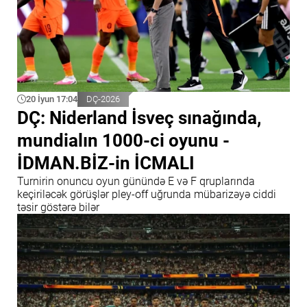
20 İyun 17:04
DÇ-2026
DÇ: Niderland İsveç sınağında,
mundialın 1000-ci oyunu -
İDMAN.BİZ-in İCMALI
Turnirin onuncu oyun günündə E və F qruplarında
keçiriləcək görüşlər pley-off uğrunda mübarizəyə ciddi
təsir göstərə bilər