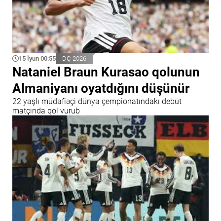
15 İyun 00:55
DÇ-2026
Nataniel Braun Kurasao qolunun
Almaniyanı oyatdığını düşünür
22 yaşlı müdafiəçi dünya çempionatındakı debüt
matçında qol vurub