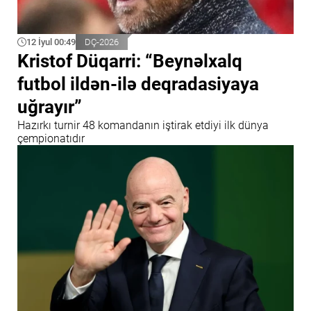
12 İyul 00:49
DÇ-2026
Kristof Düqarri: “Beynəlxalq
futbol ildən-ilə deqradasiyaya
uğrayır”
Hazırkı turnir 48 komandanın iştirak etdiyi ilk dünya
çempionatıdır