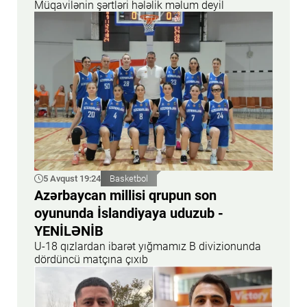
Müqavilənin şərtləri hələlik məlum deyil
5 Avqust 19:24
Basketbol
Azərbaycan millisi qrupun son
oyununda İslandiyaya uduzub -
YENİLƏNİB
U-18 qızlardan ibarət yığmamız B divizionunda
dördüncü matçına çıxıb