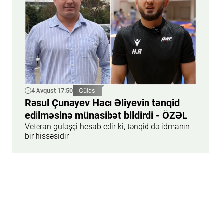
4 Avqust 17:50
Güləş
Rəsul Çunayev Hacı Əliyevin tənqid
edilməsinə münasibət bildirdi - ÖZƏL
Veteran güləşçi hesab edir ki, tənqid də idmanın
bir hissəsidir