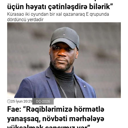
üçün həyatı çətinləşdirə bilərik”
Kürasao iki oyundan bir xal qazanaraq E qrupunda
dördüncü yerdədir
25 İyun 20:29
DÇ-2026
Fae: “Rəqiblərimizə hörmətlə
yanaşsaq, növbəti mərhələyə
yüksəlmək şansımız var”