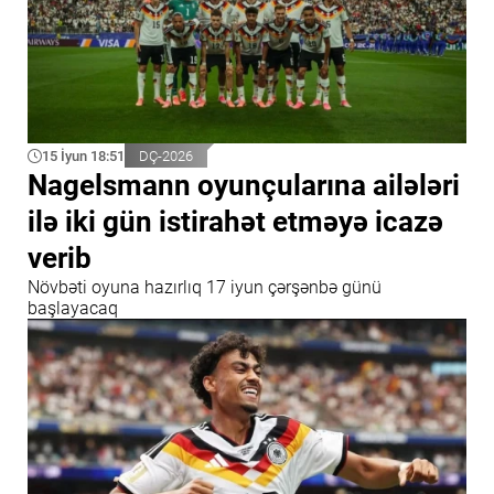
15 İyun 18:51
DÇ-2026
Nagelsmann oyunçularına ailələri
ilə iki gün istirahət etməyə icazə
verib
Növbəti oyuna hazırlıq 17 iyun çərşənbə günü
başlayacaq