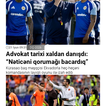
21 İyun 09:31
DÇ-2026
Advokat tarixi xaldan danışdı:
“Nəticəni qorumağı bacardıq”
Kürasao baş məşqçisi Ekvadorla heç-heçəni
komandasının layiqli oyunu ilə izah edib