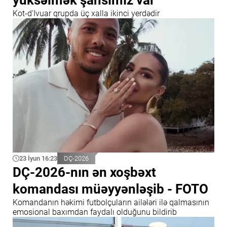
Kot-d'Ivuar qrupda üç xalla ikinci yerdədir
23 İyun 16:23
DÇ-2026
DÇ-2026-nın ən xoşbəxt
komandası müəyyənləşib - FOTO
Komandanın həkimi futbolçuların ailələri ilə qalmasının
emosional baxımdan faydalı olduğunu bildirib