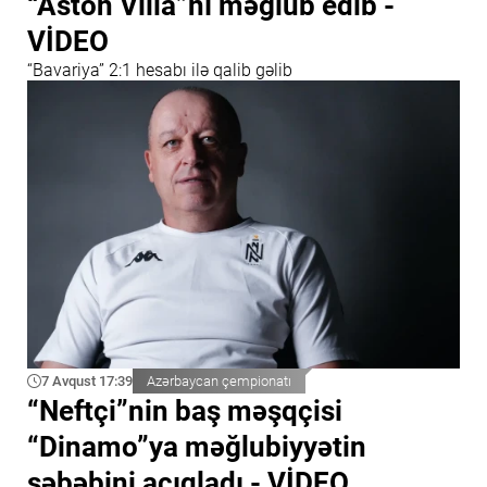
“Aston Villa”nı məğlub edib -
VİDEO
“Bavariya” 2:1 hesabı ilə qalib gəlib
7 Avqust 17:39
Azərbaycan çempionatı
“Neftçi”nin baş məşqçisi
“Dinamo”ya məğlubiyyətin
səbəbini açıqladı - VİDEO