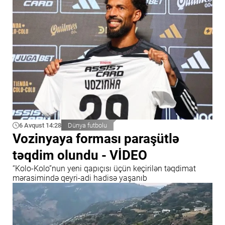
6 Avqust 14:28
Dünya futbolu
Vozinyaya forması paraşütlə
təqdim olundu - VİDEO
“Kolo-Kolo”nun yeni qapıçısı üçün keçirilən təqdimat
mərasimində qeyri-adi hadisə yaşanıb