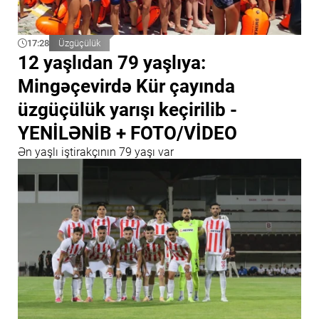
17:28
Üzgüçülük
12 yaşlıdan 79 yaşlıya:
Mingəçevirdə Kür çayında
üzgüçülük yarışı keçirilib -
YENİLƏNİB + FOTO/VİDEO
Ən yaşlı iştirakçının 79 yaşı var