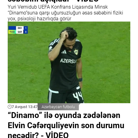
Yuri Vernidub UEFA Konfrans Liqasında Minsk
“Dinamo”suna qarşı uğursuzluğun əsas səbəbini fiziki
yox, psixoloji hazırlıqda görür
7 Avqust 13:47
Azərbaycan futbolu
“Dinamo” ilə oyunda zədələnən
Elvin Cəfərquliyevin son durumu
necədir? - VİDEO