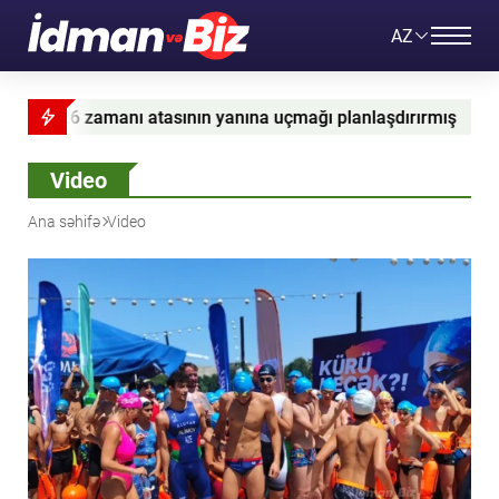
AZ
anına uçmağı planlaşdırırmış
“Trabzonspor” Darvin N
Video
Ana səhifə
Video