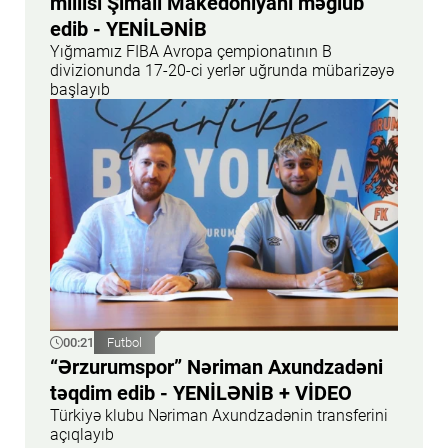
millisi Şimali Makedoniyanı məğlub
edib - YENİLƏNİB
Yığmamız FIBA Avropa çempionatının B
divizionunda 17-20-ci yerlər uğrunda mübarizəyə
başlayıb
00:21
Futbol
“Ərzurumspor” Nəriman Axundzadəni
təqdim edib - YENİLƏNİB + VİDEO
Türkiyə klubu Nəriman Axundzadənin transferini
açıqlayıb