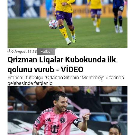
6 Avqust 11:13
Futbol
Qrizman Liqalar Kubokunda ilk
qolunu vurub - VİDEO
Fransalı futbolçu “Orlando Siti”nin “Monterrey” üzərində
qələbəsində fərqlənib