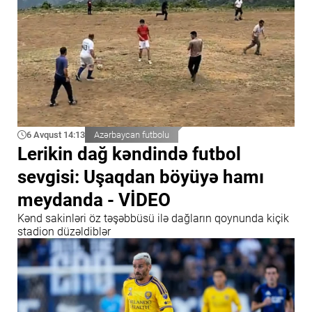
6 Avqust 14:13
Azərbaycan futbolu
Lerikin dağ kəndində futbol
sevgisi: Uşaqdan böyüyə hamı
meydanda - VİDEO
Kənd sakinləri öz təşəbbüsü ilə dağların qoynunda kiçik
stadion düzəldiblər