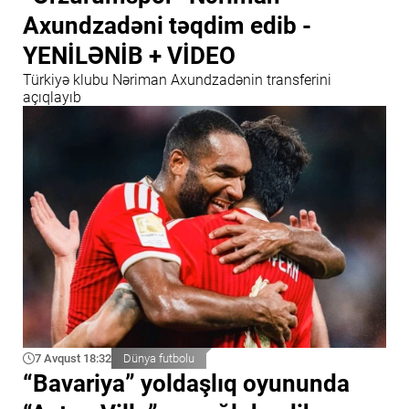
Axundzadəni təqdim edib -
YENİLƏNİB + VİDEO
Türkiyə klubu Nəriman Axundzadənin transferini
açıqlayıb
7 Avqust 18:32
Dünya futbolu
“Bavariya” yoldaşlıq oyununda