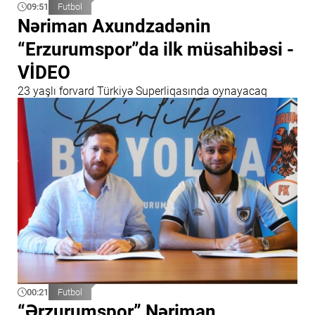
09:51
Futbol
Nəriman Axundzadənin
“Erzurumspor”da ilk müsahibəsi -
VİDEO
23 yaşlı forvard Türkiyə Superliqasında oynayacaq
00:21
Futbol
“Ərzurumspor” Nəriman