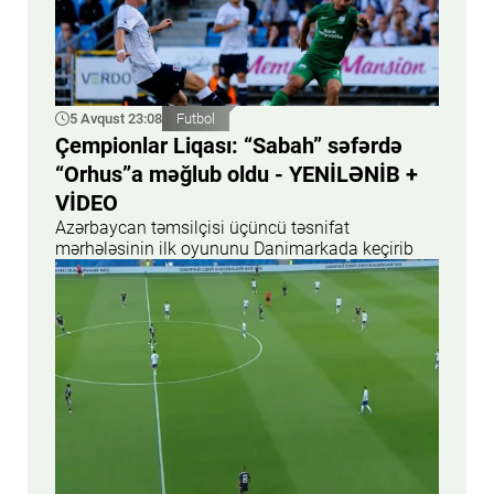
5 Avqust 23:08
Futbol
Çempionlar Liqası: “Sabah” səfərdə
“Orhus”a məğlub oldu - YENİLƏNİB +
VİDEO
Azərbaycan təmsilçisi üçüncü təsnifat
mərhələsinin ilk oyununu Danimarkada keçirib