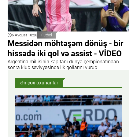
6 Avqust 10:28
Futbol
Messidən möhtəşəm dönüş - bir
hissədə iki qol və assist - VİDEO
Argentina millisinin kapitanı dünya çempionatından
sonra klub səviyyəsində ilk qollarını vurub
Ən çox oxunanlar