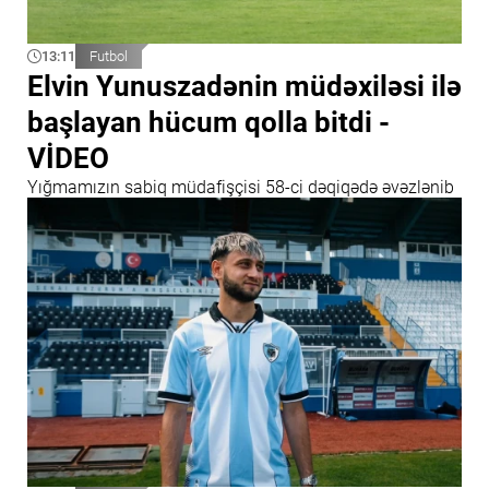
13:11
Futbol
Elvin Yunuszadənin müdəxiləsi ilə
başlayan hücum qolla bitdi -
VİDEO
Yığmamızın sabiq müdafişçisi 58-ci dəqiqədə əvəzlənib