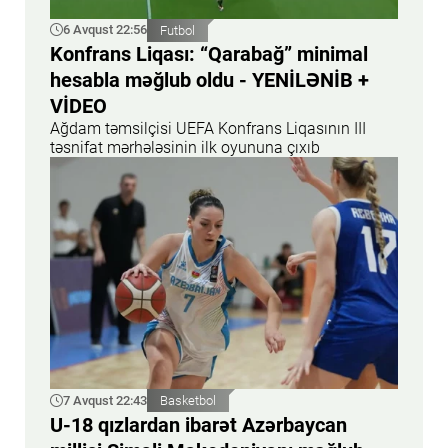
6 Avqust 22:56
Futbol
Konfrans Liqası: “Qarabağ” minimal
hesabla məğlub oldu - YENİLƏNİB +
VİDEO
Ağdam təmsilçisi UEFA Konfrans Liqasının III
təsnifat mərhələsinin ilk oyununa çıxıb
7 Avqust 22:43
Basketbol
U-18 qızlardan ibarət Azərbaycan