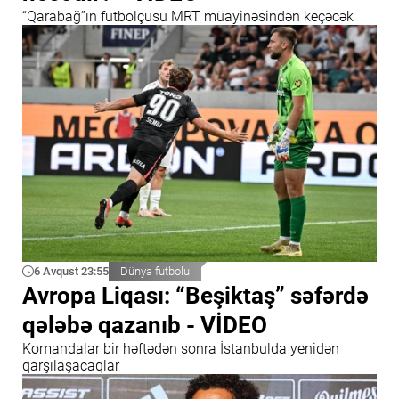
“Qarabağ”ın futbolçusu MRT müayinəsindən keçəcək
6 Avqust 23:55
Dünya futbolu
Avropa Liqası: “Beşiktaş” səfərdə
qələbə qazanıb - VİDEO
Komandalar bir həftədən sonra İstanbulda yenidən
qarşılaşacaqlar