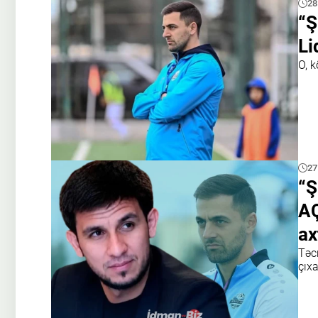
28
“Ş
Li
O, k
27
“Ş
AÇ
ax
Təc
çıxa