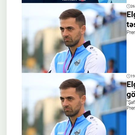
26
El
tə
Pre
19
El
gö
“Şə
Pre