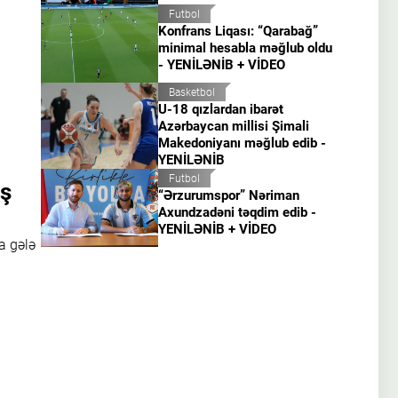
Futbol
Konfrans Liqası: “Qarabağ”
minimal hesabla məğlub oldu
- YENİLƏNİB + VİDEO
Basketbol
U-18 qızlardan ibarət
Azərbaycan millisi Şimali
Makedoniyanı məğlub edib -
YENİLƏNİB
Futbol
aş
“Ərzurumspor” Nəriman
Axundzadəni təqdim edib -
YENİLƏNİB + VİDEO
a gələ