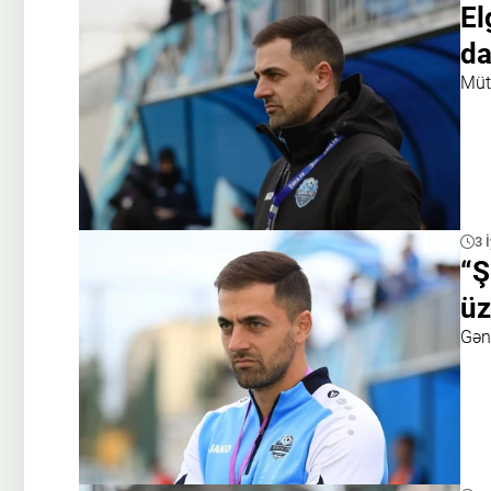
El
da
Müt
3 
“Ş
üz
Gən