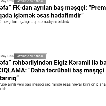
 May 10:39
Azərbaycan futbolu
əfa” FK-dan ayrılan baş məşqçi: “Prem
qada işləmək əsas hədəfimdir”
öməkçi kimi çalışmaq istəmədiyini bildirib
 May 16:32
Azərbaycan futbolu
əfa” rəhbərliyindən Elgiz Kərəmli ilə ba
IQLAMA: “Daha təcrübəli baş məşqçi
tarırıq”
rübə amili yeni baş məşqçi seçimində əsas meyar kimi ön plana
rılıb