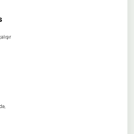
s
alışır
də,