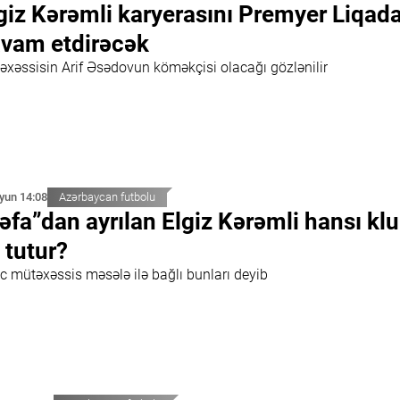
giz Kərəmli karyerasını Premyer Liqad
vam etdirəcək
əxəssisin Arif Əsədovun köməkçisi olacağı gözlənilir
İyun 14:08
Azərbaycan futbolu
əfa”dan ayrılan Elgiz Kərəmli hansı kl
 tutur?
c mütəxəssis məsələ ilə bağlı bunları deyib