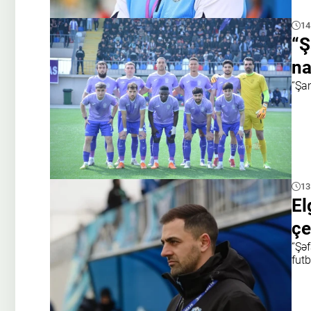
14
“Ş
na
“Şam
13
El
çe
“Şəf
futb