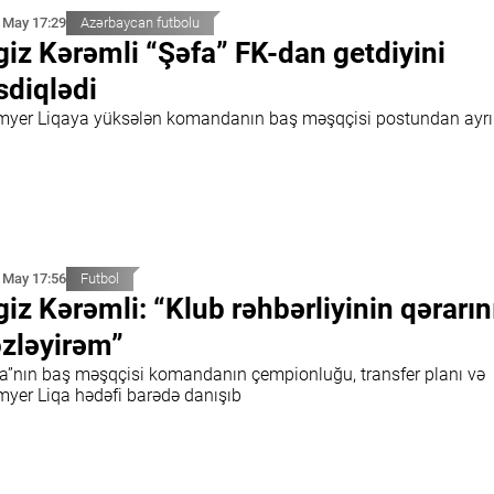
 May 17:29
Azərbaycan futbolu
giz Kərəmli “Şəfa” FK-dan getdiyini
sdiqlədi
myer Liqaya yüksələn komandanın baş məşqçisi postundan ayrı
 May 17:56
Futbol
giz Kərəmli: “Klub rəhbərliyinin qərarın
zləyirəm”
fa”nın baş məşqçisi komandanın çempionluğu, transfer planı və
myer Liqa hədəfi barədə danışıb