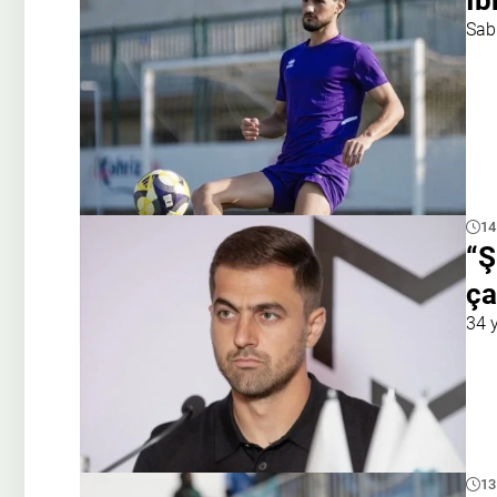
İb
Sabi
14
“Ş
ça
34 
13