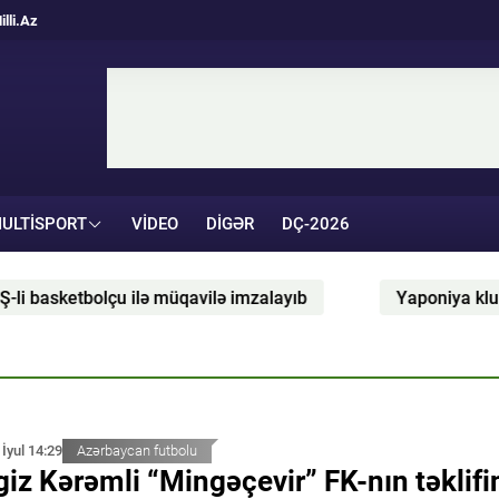
illi.Az
ULTISPORT
VIDEO
DIGƏR
DÇ-2026
imzalayıb
Yaponiya klubunun reqbiçisi istivurmadan v
 İyul 14:29
Azərbaycan futbolu
giz Kərəmli “Mingəçevir” FK-nın təklifi