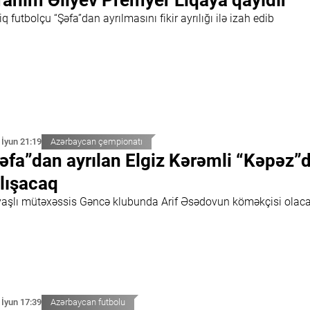
rahim Əliyev Premyer Liqaya qayıdır
q futbolçu “Şəfa”dan ayrılmasını fikir ayrılığı ilə izah edib
 İyun 21:19
Azərbaycan çempionatı
əfa”dan ayrılan Elgiz Kərəmli “Kəpəz”
lışacaq
yaşlı mütəxəssis Gəncə klubunda Arif Əsədovun köməkçisi olac
 İyun 17:39
Azərbaycan futbolu