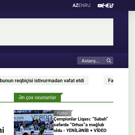
AZ
EN
RU
əfat etdi
Fərid Qayıbov: “Bu gün Mingəçevirdə əsl i
Ən çox oxunanlar
Futbol
Çempionlar Liqası: “Sabah”
səfərdə “Orhus”a məğlub
ni
oldu - YENİLƏNİB + VİDEO