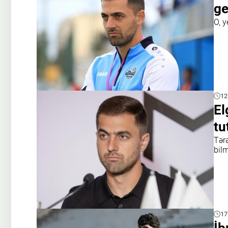
ge
O, y
12
El
tu
Tərə
bilm
17