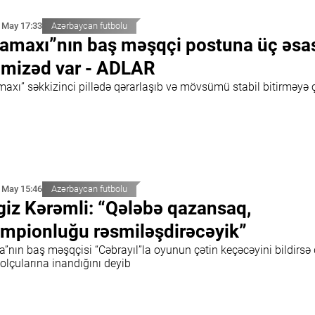
 May 17:33
Azərbaycan futbolu
amaxı”nın baş məşqçi postuna üç əsa
mizəd var - ADLAR
axı” səkkizinci pillədə qərarlaşıb və mövsümü stabil bitirməyə ç
 May 15:46
Azərbaycan futbolu
giz Kərəmli: “Qələbə qazansaq,
mpionluğu rəsmiləşdirəcəyik”
a”nın baş məşqçisi “Cəbrayıl”la oyunun çətin keçəcəyini bildirsə 
olçularına inandığını deyib