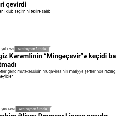
ri çevirdi
eni klub seçimini təxirə salıb
 İyul 17:21
Azərbaycan futbolu
giz Kərəmlinin “Mingəçevir”ə keçidi b
tmadı
flər gənc mütəxəssisin müqaviləsinin maliyyə şərtlərində razılığ
əyiblər
 İyun 14:51
Azərbaycan futbolu