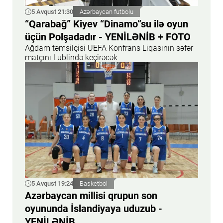
5 Avqust 21:30
Azərbaycan futbolu
“Qarabağ” Kiyev “Dinamo”su ilə oyun
üçün Polşadadır - YENİLƏNİB + FOTO
Ağdam təmsilçisi UEFA Konfrans Liqasının səfər
matçını Lublində keçirəcək
5 Avqust 19:24
Basketbol
Azərbaycan millisi qrupun son
oyununda İslandiyaya uduzub -
YENİLƏNİB