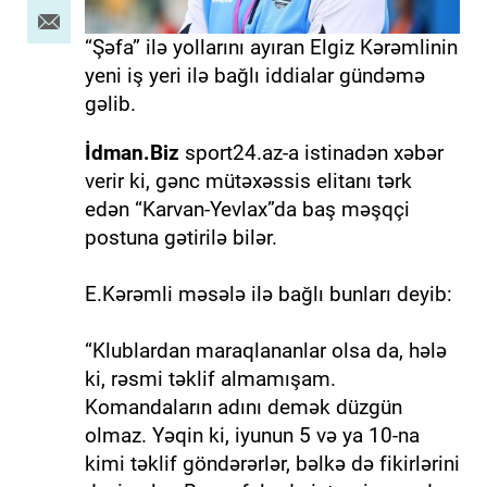
“Şəfa” ilə yollarını ayıran Elgiz Kərəmlinin
yeni iş yeri ilə bağlı iddialar gündəmə
gəlib.
İdman.Biz
sport24.az-a istinadən xəbər
verir ki, gənc mütəxəssis elitanı tərk
edən “Karvan-Yevlax”da baş məşqçi
postuna gətirilə bilər.
E.Kərəmli məsələ ilə bağlı bunları deyib:
“Klublardan maraqlananlar olsa da, hələ
ki, rəsmi təklif almamışam.
Komandaların adını demək düzgün
olmaz. Yəqin ki, iyunun 5 və ya 10-na
kimi təklif göndərərlər, bəlkə də fikirlərini