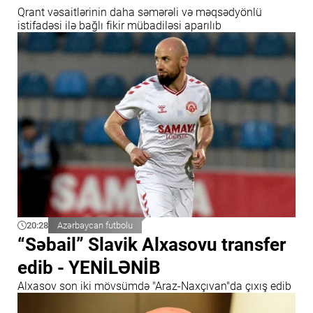
Qrant vəsaitlərinin daha səmərəli və məqsədyönlü
istifadəsi ilə bağlı fikir mübadiləsi aparılıb
20:28
Azərbaycan futbolu
“Səbail” Slavik Alxasovu transfer
edib - YENİLƏNİB
Alxasov son iki mövsümdə "Araz-Naxçıvan"da çıxış edib