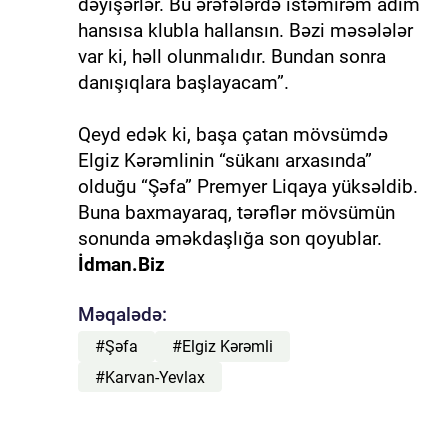
dəyişərlər. Bu ərəfələrdə istəmirəm adım
hansısa klubla hallansın. Bəzi məsələlər
var ki, həll olunmalıdır. Bundan sonra
danışıqlara başlayacam”.
Qeyd edək ki, başa çatan mövsümdə
Elgiz Kərəmlinin “sükanı arxasında”
olduğu “Şəfa” Premyer Liqaya yüksəldib.
Buna baxmayaraq, tərəflər mövsümün
sonunda əməkdaşlığa son qoyublar.
İdman.Biz
Məqalədə:
#Şəfa
#Elgiz Kərəmli
#Karvan-Yevlax