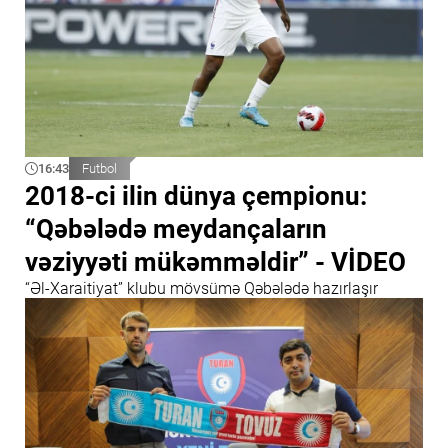
16:43
Futbol
2018-ci ilin dünya çempionu:
“Qəbələdə meydançaların
vəziyyəti mükəmməldir” - VİDEO
“Əl-Xaraitiyat” klubu mövsümə Qəbələdə hazırlaşır