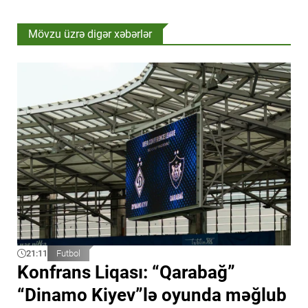
Mövzu üzrə digər xəbərlər
21:11
Futbol
Konfrans Liqası: “Qarabağ”
“Dinamo Kiyev”lə oyunda məğlub