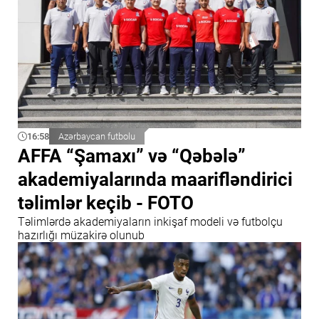
16:58
Azərbaycan futbolu
AFFA “Şamaxı” və “Qəbələ”
akademiyalarında maarifləndirici
təlimlər keçib - FOTO
Təlimlərdə akademiyaların inkişaf modeli və futbolçu
hazırlığı müzakirə olunub