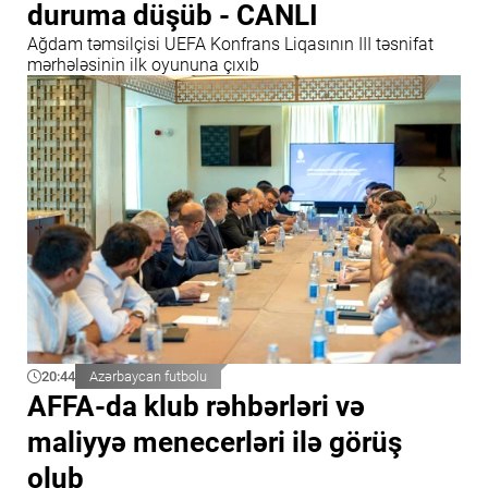
duruma düşüb - CANLI
Ağdam təmsilçisi UEFA Konfrans Liqasının III təsnifat
mərhələsinin ilk oyununa çıxıb
20:44
Azərbaycan futbolu
AFFA-da klub rəhbərləri və
maliyyə menecerləri ilə görüş
olub