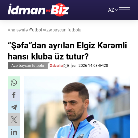
AZ
Ana səhifə
Futbol
Azərbaycan futbolu
“Şəfa”dan ayrılan Elgiz Kərəmli
hansı kluba üz tutur?
Azərbaycan futbolu
Xəbərlər
3 İyun 2026 14:08
428