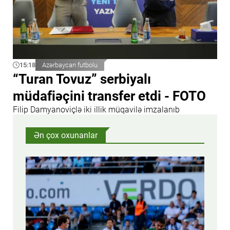
15:18
Azərbaycan futbolu
“Turan Tovuz” serbiyalı
müdafiəçini transfer etdi - FOTO
Filip Damyanoviçlə iki illik müqavilə imzalanıb
Ən çox oxunanlar