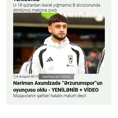
U-18 qızlardan ibarət yığmamız B divizionunda
dördüncü matçına çıxıb
4 Avqust 00:12
Azərbaycan futbolu
Nəriman Axundzadə “Ərzurumspor”un
oyunçusu oldu - YENİLƏNİB + VİDEO
Müqavilənin şərtləri hələlik məlum deyil