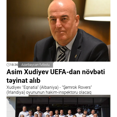
18:36
Azərbaycan futbolu
Asim Xudiyev UEFA-dan növbəti
təyinat alıb
Xudiyev “Eqnatia” (Albaniya) - “Şemrok Rovers”
(İrlandiya) oyununun hakim-inspektoru olacaq