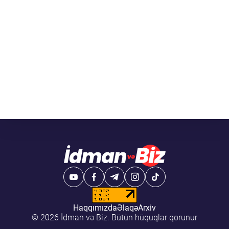
Haqqımızda
Əlaqə
Arxiv
© 2026 İdman və Biz. Bütün hüquqlar qorunur