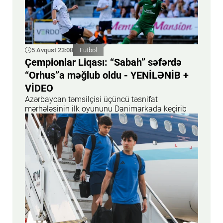
5 Avqust 23:08
Futbol
Çempionlar Liqası: “Sabah” səfərdə
“Orhus”a məğlub oldu - YENİLƏNİB +
VİDEO
Azərbaycan təmsilçisi üçüncü təsnifat
mərhələsinin ilk oyununu Danimarkada keçirib