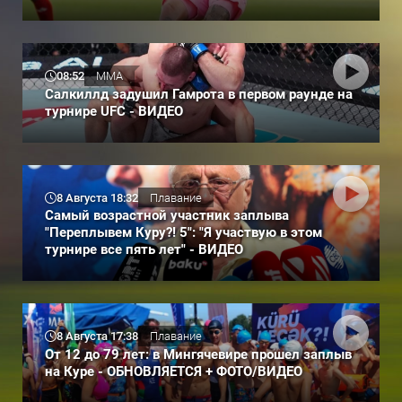
08:52
ММА
Салкиллд задушил Гамрота в первом раунде на
турнире UFC - ВИДЕО
8 Августа 18:32
Плавание
Самый возрастной участник заплыва
"Переплывем Куру?! 5": "Я участвую в этом
турнире все пять лет" - ВИДЕО
8 Августа 17:38
Плавание
От 12 до 79 лет: в Мингячевире прошел заплыв
на Куре - ОБНОВЛЯЕТСЯ + ФОТО/ВИДЕО