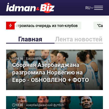
RU
-клубов
"Сабаил" усилился четырьмя иностран
Главная
Лента новостей
14:16
Баскетбол
Сборная Азербайджана
разгромила Норвегию на
Евро - ОБНОВЛЕНО + ФОТО
13:30
Азербайджанский футбол