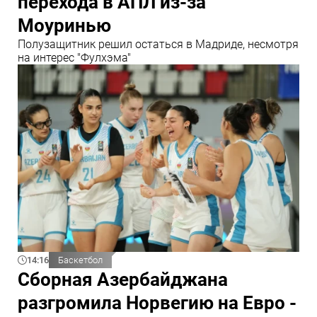
перехода в АПЛ из-за
Моуринью
Полузащитник решил остаться в Мадриде, несмотря
на интерес "Фулхэма"
14:16
Баскетбол
Сборная Азербайджана
разгромила Норвегию на Евро -