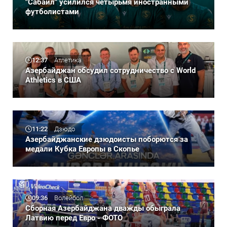
"Сабаил" усилился четырьмя иностранными
футболистами
12:37
Атлетика
Азербайджан обсудил сотрудничество с World
Athletics в США
11:22
Дзюдо
Азербайджанские дзюдоисты поборются за
медали Кубка Европы в Скопье
09:36
Волейбол
Сборная Азербайджана дважды обыграла
Латвию перед Евро - ФОТО