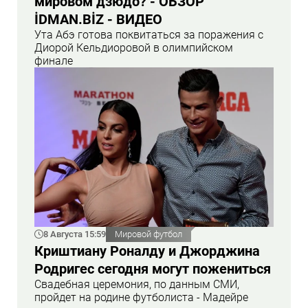
мировом дзюдо? - ОБЗОР
İDMAN.BİZ - ВИДЕО
Ута Абэ готова поквитаться за поражения с
Диорой Кельдиоровой в олимпийском
финале
8 Августа 15:59
Мировой футбол
Криштиану Роналду и Джорджина
Родригес сегодня могут пожениться
Свадебная церемония, по данным СМИ,
пройдет на родине футболиста - Мадейре