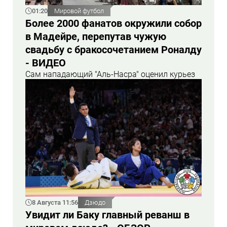
01:20
Мировой футбол
Более 2000 фанатов окружили собор
в Мадейре, перепутав чужую
свадьбу с бракосочетанием Роналду
- ВИДЕО
Сам нападающий "Аль-Насра" оценил курьез
8 Августа 11:56
Дзюдо
Увидит ли Баку главный реванш в