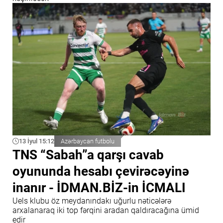
13 İyul 15:12
Azərbaycan futbolu
TNS “Sabah”a qarşı cavab
oyununda hesabı çevirəcəyinə
inanır - İDMAN.BİZ-in İCMALI
Uels klubu öz meydanındakı uğurlu nəticələrə
arxalanaraq iki top fərqini aradan qaldıracağına ümid
edir