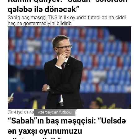
qələbə ilə dönəcək”
Sabiq baş məşqçi TNS-in ilk oyunda futbol adına ciddi
heç nə göstərmədiyini bildirib
14 İyul 01:40
Azərbaycan futbolu
“Sabah”ın baş məşqçisi: “Uelsdə
ən yaxşı oyunumuzu