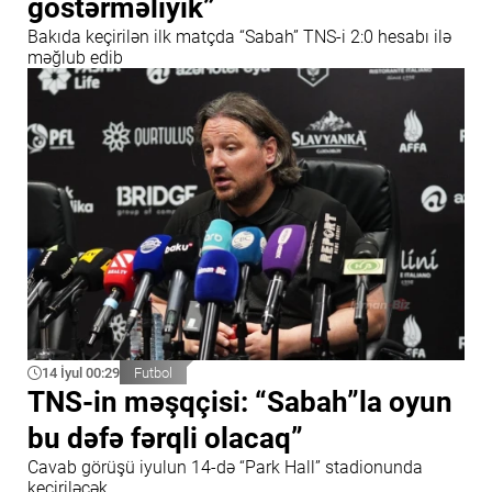
göstərməliyik”
Bakıda keçirilən ilk matçda “Sabah” TNS-i 2:0 hesabı ilə
məğlub edib
14 İyul 00:29
Futbol
TNS-in məşqçisi: “Sabah”la oyun
bu dəfə fərqli olacaq”
Cavab görüşü iyulun 14-də “Park Hall” stadionunda
keçiriləcək