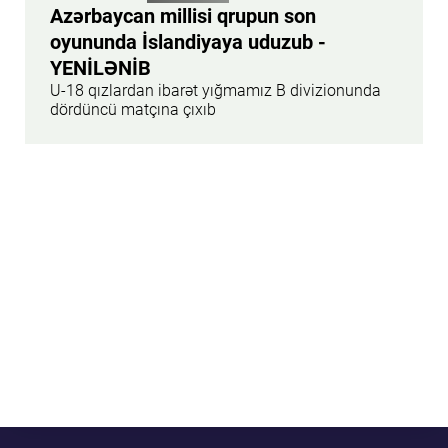
Azərbaycan millisi qrupun son
oyununda İslandiyaya uduzub -
YENİLƏNİB
U-18 qızlardan ibarət yığmamız B divizionunda
dördüncü matçına çıxıb