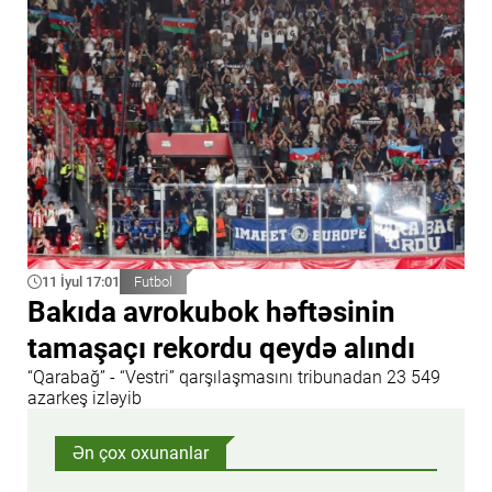
11 İyul 17:01
Futbol
Bakıda avrokubok həftəsinin
tamaşaçı rekordu qeydə alındı
“Qarabağ” - “Vestri” qarşılaşmasını tribunadan 23 549
azarkeş izləyib
Ən çox oxunanlar