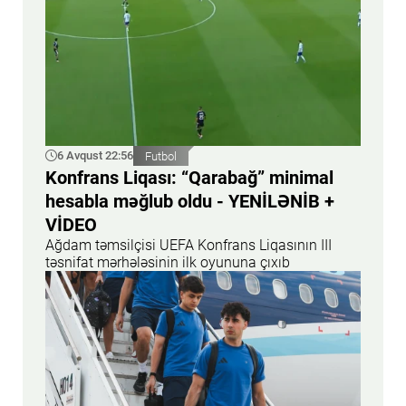
6 Avqust 22:56
Futbol
Konfrans Liqası: “Qarabağ” minimal
hesabla məğlub oldu - YENİLƏNİB +
VİDEO
Ağdam təmsilçisi UEFA Konfrans Liqasının III
təsnifat mərhələsinin ilk oyununa çıxıb