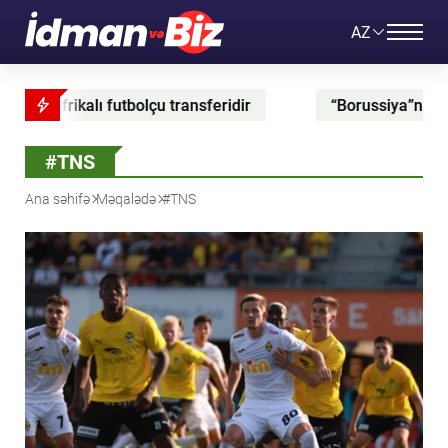
AZ
feridir
“Borussiya”nın müdafiəçisi icarə əsasında “
#TNS
Ana səhifə
Məqalədə
#TNS