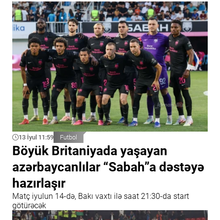
13 İyul 11:59
Futbol
Böyük Britaniyada yaşayan
azərbaycanlılar “Sabah”a dəstəyə
hazırlaşır
Matç iyulun 14-də, Bakı vaxtı ilə saat 21:30-da start
götürəcək