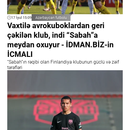
17 İyul 15:09
Azərbaycan futbolu
Vaxtilə avrokuboklardan geri
çəkilən klub, indi “Sabah”a
meydan oxuyur - İDMAN.BİZ-in
İCMALI
“Sabah”ın rəqibi olan Finlandiya klubunun güclü və zəif
tərəfləri