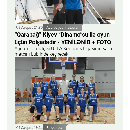
5 Avqust 21:30
Azərbaycan futbolu
“Qarabağ” Kiyev “Dinamo”su ilə oyun
üçün Polşadadır - YENİLƏNİB + FOTO
Ağdam təmsilçisi UEFA Konfrans Liqasının səfər
matçını Lublində keçirəcək
5 Avqust 19:24
Basketbol