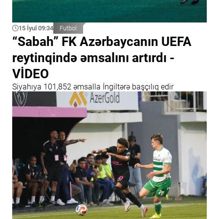
15 İyul 09:34
Futbol
“Sabah” FK Azərbaycanın UEFA
reytinqində əmsalını artırdı -
VİDEO
Siyahıya 101,852 əmsalla İngiltərə başçılıq edir