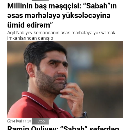
Millinin baş məşqçisi: “Sabah”ın
əsas mərhələyə yüksələcəyinə
ümid edirəm”
Aqil Nəbiyev komandanın əsas mərhələyə yüksəlmək
imkanlarından danışıb
14 İyul 11:31
Futbol
Ramin Quliyev: “Sabah” səfərdən