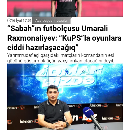
16 İyul 17:51
Azərbaycan futbolu
“Sabah”ın futbolçusu Umarali
Raxmonaliyev: “KuPS”la oyunlara
ciddi hazırlaşacağıq”
Yarımmüdafiəçi qarşıdakı matçların komandanın əsl
gücünü göstərmək üçün yaxşı imkan olacağını deyib