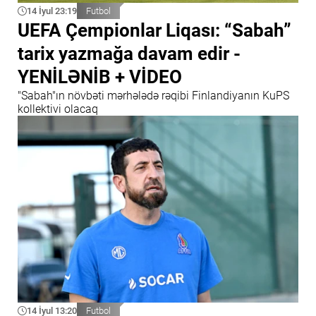
14 İyul 23:19
Futbol
UEFA Çempionlar Liqası: “Sabah”
tarix yazmağa davam edir -
YENİLƏNİB + VİDEO
"Sabah"ın növbəti mərhələdə rəqibi Finlandiyanın KuPS
kollektivi olacaq
14 İyul 13:20
Futbol