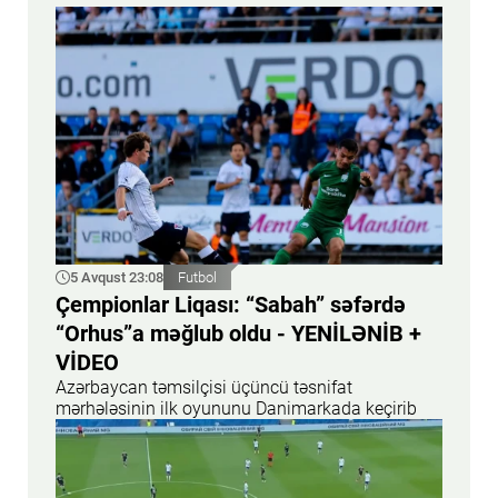
5 Avqust 23:08
Futbol
Çempionlar Liqası: “Sabah” səfərdə
“Orhus”a məğlub oldu - YENİLƏNİB +
VİDEO
Azərbaycan təmsilçisi üçüncü təsnifat
mərhələsinin ilk oyununu Danimarkada keçirib