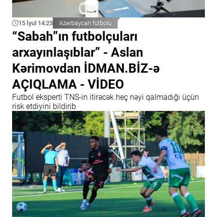
15 İyul 14:23
Azərbaycan futbolu
“Sabah”ın futbolçuları
arxayınlaşıblar” - Aslan
Kərimovdan İDMAN.BİZ-ə
AÇIQLAMA - VİDEO
Futbol eksperti TNS-in itirəcək heç nəyi qalmadığı üçün
risk etdiyini bildirib