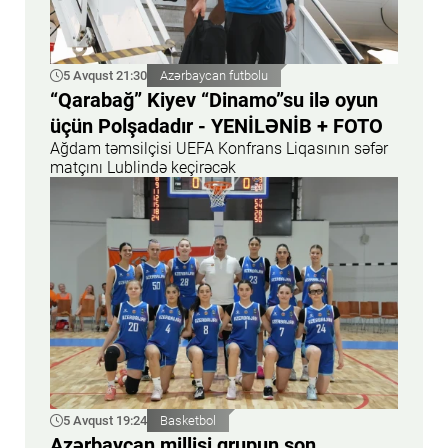
5 Avqust 21:30
Azərbaycan futbolu
“Qarabağ” Kiyev “Dinamo”su ilə oyun
üçün Polşadadır - YENİLƏNİB + FOTO
Ağdam təmsilçisi UEFA Konfrans Liqasının səfər
matçını Lublində keçirəcək
5 Avqust 19:24
Basketbol
Azərbaycan millisi qrupun son