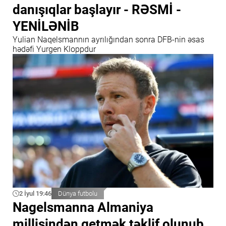
danışıqlar başlayır - RƏSMİ -
YENİLƏNİB
Yulian Naqelsmannın ayrılığından sonra DFB-nin əsas
hədəfi Yurgen Kloppdur
2 İyul 19:46
Dünya futbolu
Nagelsmanna Almaniya
millisindən getmək təklif olunub