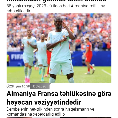
38 yaşlı məşqçi 2023-cü ildən bəri Almaniya millisinə
rəhbərlik edir
28 İyun 16:58
DÇ-2026
Almaniya Fransa təhlükəsinə görə
həyəcan vəziyyətindədir
Dembelenin het-trikindən sonra Naqelsmann və
komandasına xəbərdarlıq edilib