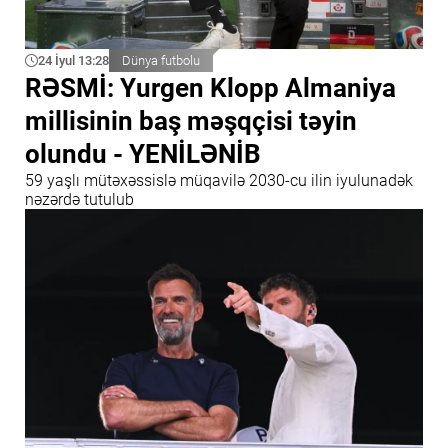
24 İyul 13:28
Dünya futbolu
RƏSMİ: Yurgen Klopp Almaniya
millisinin baş məşqçisi təyin
olundu - YENİLƏNİB
59 yaşlı mütəxəssislə müqavilə 2030-cu ilin iyulunadək
nəzərdə tutulub