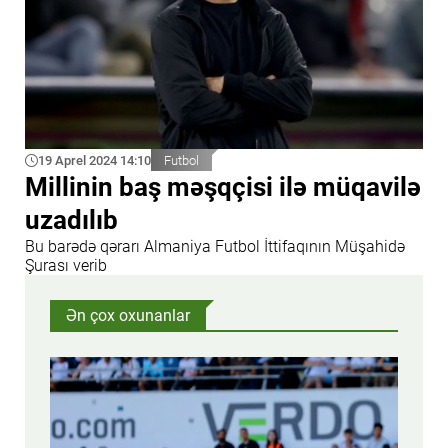
19 Aprel 2024 14:10
Futbol
Millinin baş məşqçisi ilə müqavilə
uzadılıb
Bu barədə qərarı Almaniya Futbol İttifaqının Müşahidə
Şurası verib
Ən çox oxunanlar