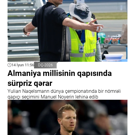
14 İyun 11:56
DÇ-2026
Almaniya millisinin qapısında
sürpriz qərar
Yulian Naqelsmann dünya çempionatında bir nömrəli
qapıçı seçimini Manuel Noyerin lehinə edib