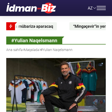
AZ
paracaq
“Mingəçevir”in yeni baş məşqçisi açıqlandı
#Yulian Naqelsmann
Ana səhifə
Məqalədə
#Yulian Naqelsmann