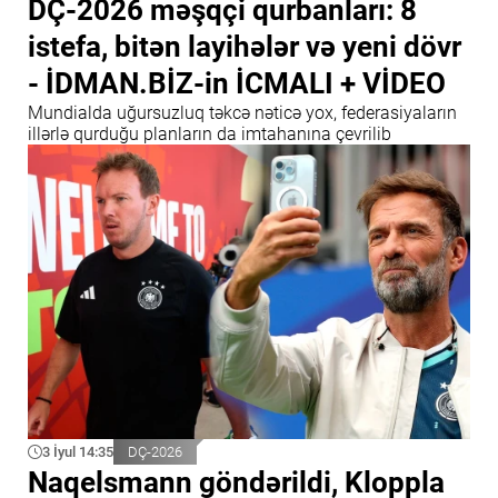
DÇ-2026 məşqçi qurbanları: 8
istefa, bitən layihələr və yeni dövr
- İDMAN.BİZ-in İCMALI + VİDEO
Mundialda uğursuzluq təkcə nəticə yox, federasiyaların
illərlə qurduğu planların da imtahanına çevrilib
3 İyul 14:35
DÇ-2026
Naqelsmann göndərildi, Kloppla