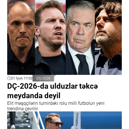
21 İyun 17:02
DÇ-2026
DÇ-2026-da ulduzlar təkcə
meydanda deyil
Elit məşqçilərin turnirdəki rolu milli futbolun yeni
trendinə çevrilir