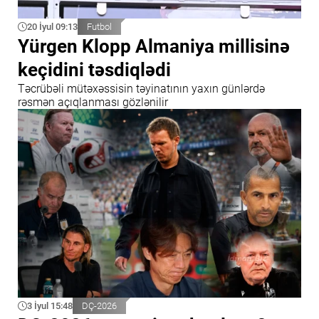
20 İyul 09:13
Futbol
Yürgen Klopp Almaniya millisinə
keçidini təsdiqlədi
Təcrübəli mütəxəssisin təyinatının yaxın günlərdə
rəsmən açıqlanması gözlənilir
3 İyul 15:48
DÇ-2026