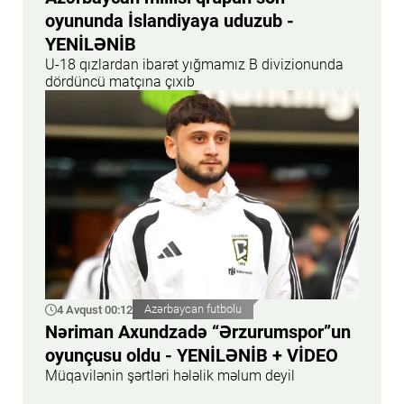
oyununda İslandiyaya uduzub -
YENİLƏNİB
U-18 qızlardan ibarət yığmamız B divizionunda
dördüncü matçına çıxıb
4 Avqust 00:12
Azərbaycan futbolu
Nəriman Axundzadə “Ərzurumspor”un
oyunçusu oldu - YENİLƏNİB + VİDEO
Müqavilənin şərtləri hələlik məlum deyil