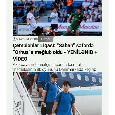
5 Avqust 23:08
Futbol
Çempionlar Liqası: “Sabah” səfərdə
“Orhus”a məğlub oldu - YENİLƏNİB +
VİDEO
Azərbaycan təmsilçisi üçüncü təsnifat
mərhələsinin ilk oyununu Danimarkada keçirib