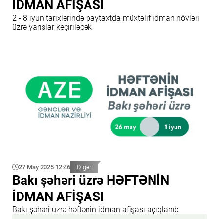
İDMAN AFİŞASI
2 - 8 iyun tarixlərində paytaxtda müxtəlif idman növləri
üzrə yarışlar keçiriləcək
27 May 2025 12:46
Digər
Bakı şəhəri üzrə HƏFTƏNİN
İDMAN AFİŞASI
Bakı şəhəri üzrə həftənin idman afişası açıqlanıb