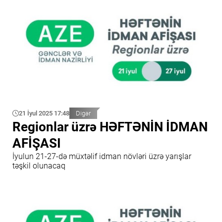
21 İyul 2025 17:48
Digər
Regionlar üzrə HƏFTƏNİN İDMAN
AFİŞASI
İyulun 21-27-də müxtəlif idman növləri üzrə yarışlar
təşkil olunacaq