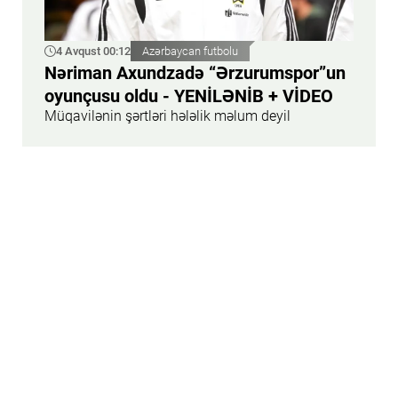
4 Avqust 00:12
Azərbaycan futbolu
Nəriman Axundzadə “Ərzurumspor”un
oyunçusu oldu - YENİLƏNİB + VİDEO
Müqavilənin şərtləri hələlik məlum deyil