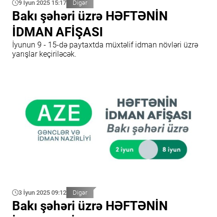
9 İyun 2025 15:17
Digər
Bakı şəhəri üzrə HƏFTƏNİN
İDMAN AFİŞASI
İyunun 9 - 15-də paytaxtda müxtəlif idman növləri üzrə
yarışlar keçiriləcək.
3 İyun 2025 09:12
Digər
Bakı şəhəri üzrə HƏFTƏNİN