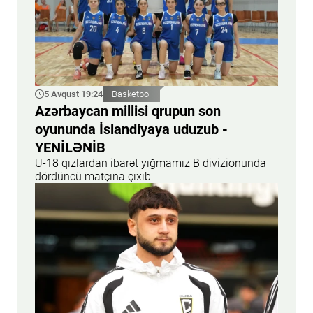
5 Avqust 19:24
Basketbol
Azərbaycan millisi qrupun son
oyununda İslandiyaya uduzub -
YENİLƏNİB
U-18 qızlardan ibarət yığmamız B divizionunda
dördüncü matçına çıxıb