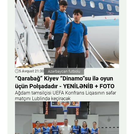
5 Avqust 21:30
Azərbaycan futbolu
“Qarabağ” Kiyev “Dinamo”su ilə oyun
üçün Polşadadır - YENİLƏNİB + FOTO
Ağdam təmsilçisi UEFA Konfrans Liqasının səfər
matçını Lublində keçirəcək