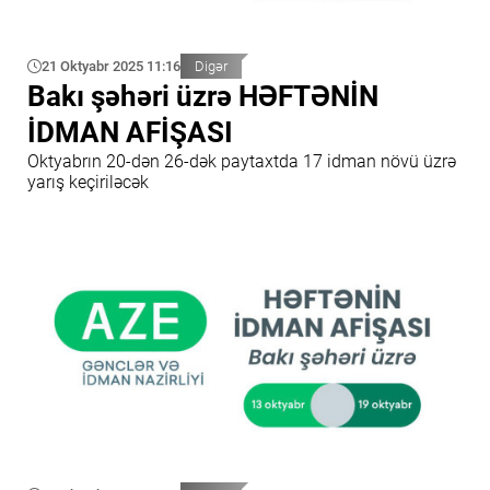
21 Oktyabr 2025 11:16
Digər
Bakı şəhəri üzrə HƏFTƏNİN
İDMAN AFİŞASI
Oktyabrın 20-dən 26-dək paytaxtda 17 idman növü üzrə
yarış keçiriləcək