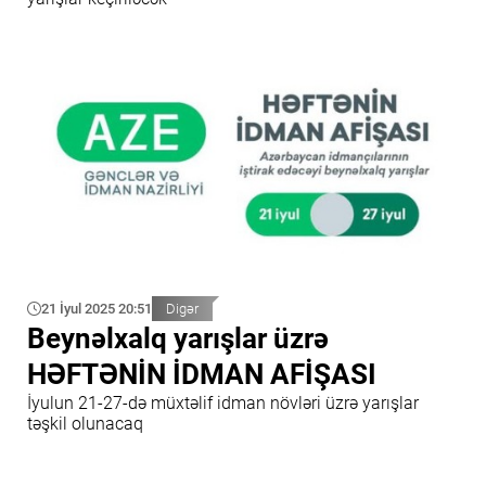
21 İyul 2025 20:51
Digər
Beynəlxalq yarışlar üzrə
HƏFTƏNİN İDMAN AFİŞASI
İyulun 21-27-də müxtəlif idman növləri üzrə yarışlar
təşkil olunacaq