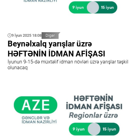
9 İyun 2025 18:08
Digər
Beynəlxalq yarışlar üzrə
HƏFTƏNİN İDMAN AFİŞASI
İyunun 9-15-də müxtəlif idman növləri üzrə yarışlar təşkil
olunacaq