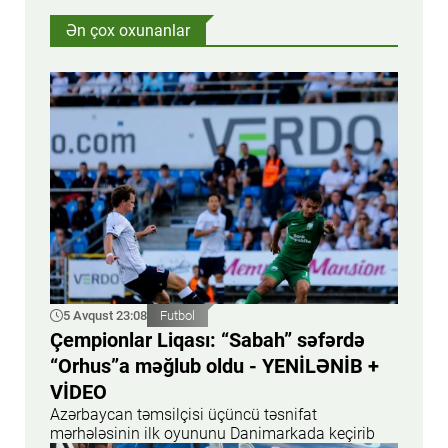
Ən çox oxunanlar
5 Avqust 23:08
Futbol
Çempionlar Liqası: “Sabah” səfərdə
“Orhus”a məğlub oldu - YENİLƏNİB +
VİDEO
Azərbaycan təmsilçisi üçüncü təsnifat
mərhələsinin ilk oyununu Danimarkada keçirib