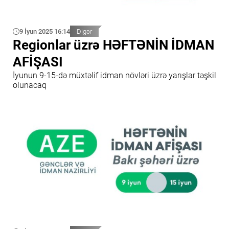
9 İyun 2025 16:14
Digər
Regionlar üzrə HƏFTƏNİN İDMAN
AFİŞASI
İyunun 9-15-də müxtəlif idman növləri üzrə yarışlar təşkil
olunacaq