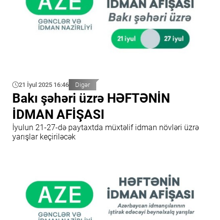
21 İyul 2025 16:46
Digər
Bakı şəhəri üzrə HƏFTƏNİN
İDMAN AFİŞASI
İyulun 21-27-də paytaxtda müxtəlif idman növləri üzrə
yarışlar keçiriləcək