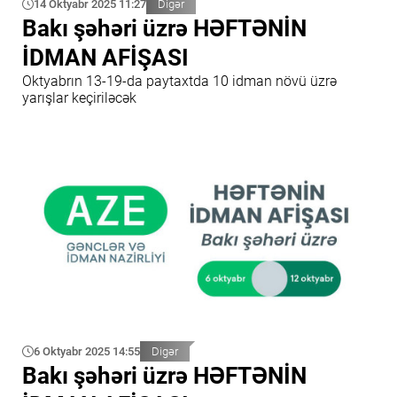
14 Oktyabr 2025 11:27
Digər
Bakı şəhəri üzrə HƏFTƏNİN
İDMAN AFİŞASI
Oktyabrın 13-19-da paytaxtda 10 idman növü üzrə
yarışlar keçiriləcək
6 Oktyabr 2025 14:55
Digər
Bakı şəhəri üzrə HƏFTƏNİN