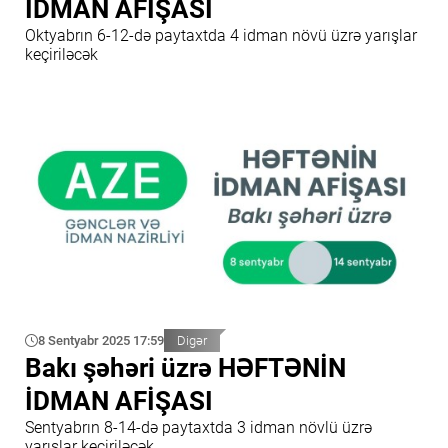
İDMAN AFİŞASI
Oktyabrın 6-12-də paytaxtda 4 idman növü üzrə yarışlar
keçiriləcək
8 Sentyabr 2025 17:59
Digər
Bakı şəhəri üzrə HƏFTƏNİN
İDMAN AFİŞASI
Sentyabrın 8-14-də paytaxtda 3 idman növlü üzrə
yarışlar keçiriləcək