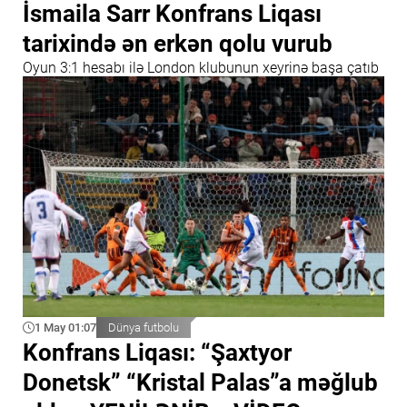
İsmaila Sarr Konfrans Liqası
tarixində ən erkən qolu vurub
Oyun 3:1 hesabı ilə London klubunun xeyrinə başa çatıb
1 May 01:07
Dünya futbolu
Konfrans Liqası: “Şaxtyor
Donetsk” “Kristal Palas”a məğlub