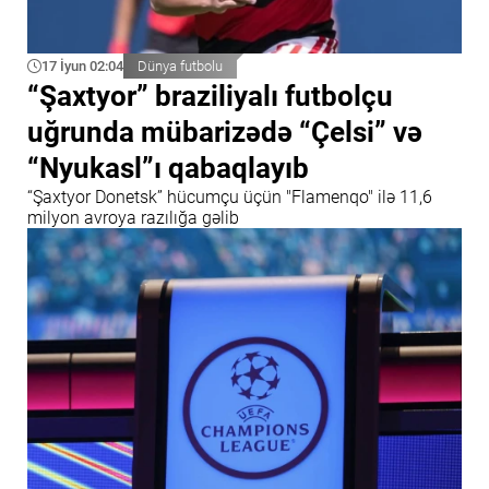
17 İyun 02:04
Dünya futbolu
“Şaxtyor” braziliyalı futbolçu
uğrunda mübarizədə “Çelsi” və
“Nyukasl”ı qabaqlayıb
“Şaxtyor Donetsk” hücumçu üçün "Flamenqo" ilə 11,6
milyon avroya razılığa gəlib