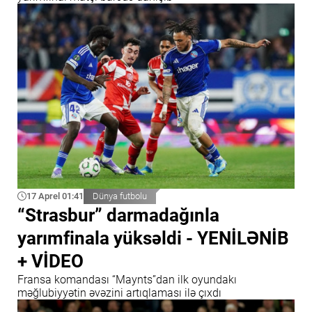
17 Aprel 01:41
Dünya futbolu
“Strasbur” darmadağınla
yarımfinala yüksəldi - YENİLƏNİB
+ VİDEO
Fransa komandası “Maynts”dan ilk oyundakı
məğlubiyyətin əvəzini artıqlaması ilə çıxdı