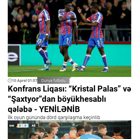
10 Aprel 01:07
Dünya futbolu
Konfrans Liqası: “Kristal Palas” və
“Şaxtyor”dan böyükhesablı
qələbə - YENİLƏNİB
İlk oyun günündə dörd qarşılaşma keçirilib