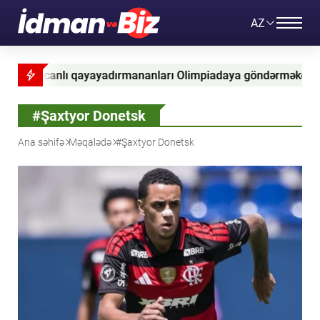
AZ
ları Olimpiadaya göndərməkdir” - Federasiya baş katibinin 
#Şaxtyor Donetsk
Ana səhifə
Məqalədə
#Şaxtyor Donetsk