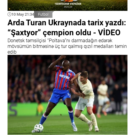
10 May 21:34
Futbol
Arda Turan Ukraynada tarix yazdı:
“Şaxtyor” çempion oldu - VİDEO
Donetsk təmsilçisi “Poltava”nı darmadağın edərək
mövsümün bitməsinə üç tur qalmış qızıl medalları təmin
edib