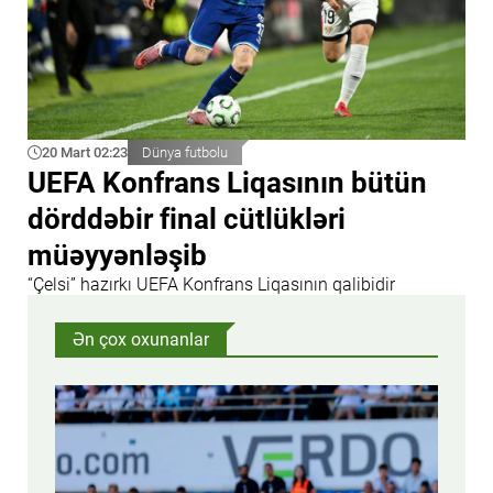
20 Mart 02:23
Dünya futbolu
UEFA Konfrans Liqasının bütün
dörddəbir final cütlükləri
müəyyənləşib
“Çelsi” hazırkı UEFA Konfrans Liqasının qalibidir
Ən çox oxunanlar