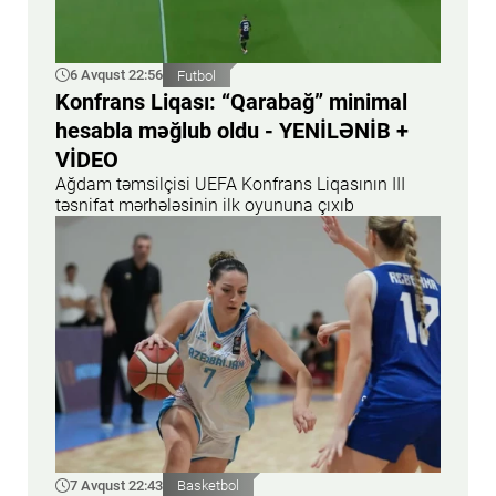
6 Avqust 22:56
Futbol
Konfrans Liqası: “Qarabağ” minimal
hesabla məğlub oldu - YENİLƏNİB +
VİDEO
Ağdam təmsilçisi UEFA Konfrans Liqasının III
təsnifat mərhələsinin ilk oyununa çıxıb
7 Avqust 22:43
Basketbol