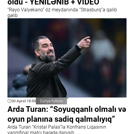
oldu - YENİLƏNİB + VİDEO
“Rayo Valyekano” öz meydanında “Strasburq”a qalib
gəlib
30 Aprel 18:50
Dünya futbolu
Arda Turan: “Soyuqqanlı olmalı və
oyun planına sadiq qalmalıyıq”
Arda Turan “Kristal Palas”la Konfrans Liqasının
yarımfinal matçı barədə danışıb