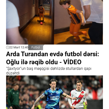
22 Mart 12:40
Futbol
Arda Turandan evdə futbol dərsi:
Oğlu ilə rəqib oldu - VİDEO
“Şaxtyor”un baş məşqçisi dəhlizdə stullardan qapı
düzəltdi