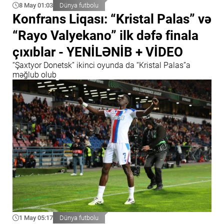
8 May 01:03
Dünya futbolu
Konfrans Liqası: “Kristal Palas” və
“Rayo Valyekano” ilk dəfə finala
çıxıblar - YENİLƏNİB + VİDEO
“Şaxtyor Donetsk” ikinci oyunda da “Kristal Palas”a
məğlub olub
1 May 05:17
Dünya futbolu