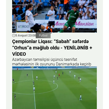
5 Avqust 23:08
Futbol
Çempionlar Liqası: “Sabah” səfərdə
“Orhus”a məğlub oldu - YENİLƏNİB +
VİDEO
Azərbaycan təmsilçisi üçüncü təsnifat
mərhələsinin ilk oyununu Danimarkada keçirib