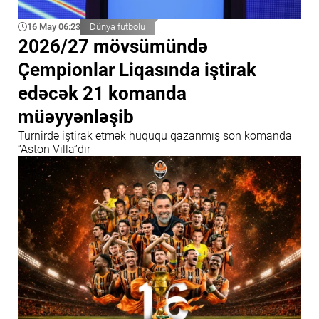
16 May 06:23
Dünya futbolu
2026/27 mövsümündə
Çempionlar Liqasında iştirak
edəcək 21 komanda
müəyyənləşib
Turnirdə iştirak etmək hüququ qazanmış son komanda
“Aston Villa”dır