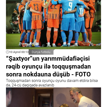
10 Aprel 00:13
Dünya futbolu
“Şaxtyor”un yarımmüdafiəçisi
rəqib oyunçu ilə toqquşmadan
sonra nokdauna düşüb - FOTO
Toqquşmadan sonra oyunçu oyunu davam etdirə bilsə
də, 24-cü dəqiqədə əvəzlənib