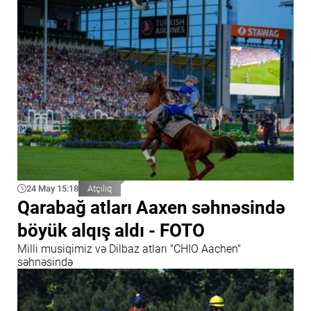
24 May 15:18
Atçılıq
Qarabağ atları Aaxen səhnəsində
böyük alqış aldı - FOTO
Milli musiqimiz və Dilbaz atları "CHIO Aachen"
səhnəsində