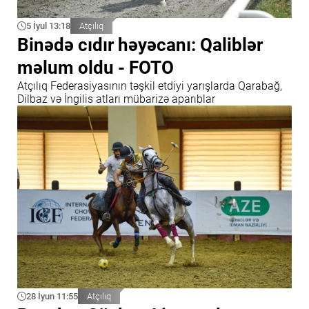
5 İyul 13:18
Atçılıq
Binədə cıdır həyəcanı: Qaliblər
məlum oldu - FOTO
Atçılıq Federasiyasının təşkil etdiyi yarışlarda Qarabağ,
Dilbaz və İngilis atları mübarizə aparıblar
28 İyun 11:55
Atçılıq