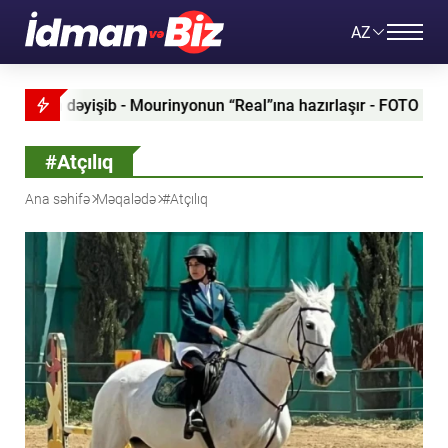
AZ
nun “Real”ına hazırlaşır - FOTO
PSJ Ferran Torresə “t
#Atçılıq
Ana səhifə
Məqalədə
#Atçılıq