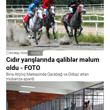
24 May 10:02
Atçılıq
Cıdır yarışlarında qaliblər məlum
oldu - FOTO
Binə Atçılıq Mərkəzində Qarabağ və Dilbaz atları
mübarizə aparıb