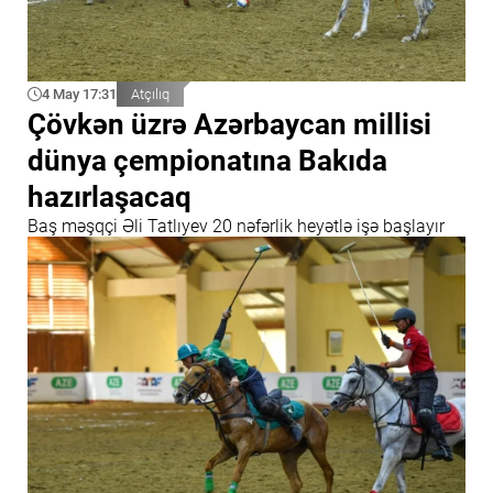
4 May 17:31
Atçılıq
Çövkən üzrə Azərbaycan millisi
dünya çempionatına Bakıda
hazırlaşacaq
Baş məşqçi Əli Tatlıyev 20 nəfərlik heyətlə işə başlayır