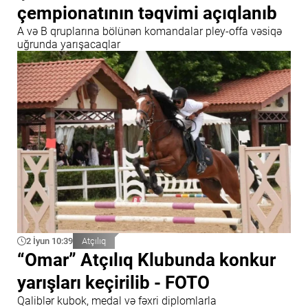
çempionatının təqvimi açıqlanıb
A və B qruplarına bölünən komandalar pley-offa vəsiqə
uğrunda yarışacaqlar
2 İyun 10:39
Atçılıq
“Omar” Atçılıq Klubunda konkur
yarışları keçirilib - FOTO
Qaliblər kubok, medal və fəxri diplomlarla