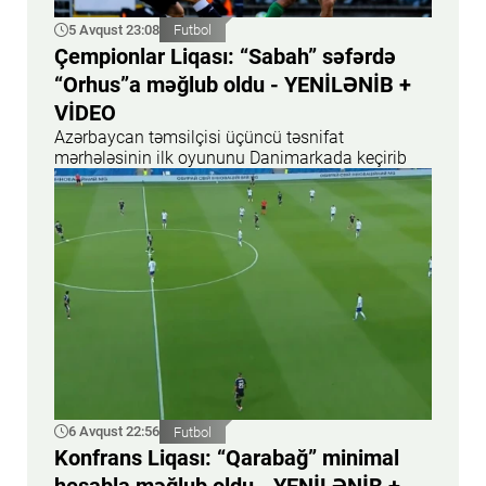
5 Avqust 23:08
Futbol
Çempionlar Liqası: “Sabah” səfərdə
“Orhus”a məğlub oldu - YENİLƏNİB +
VİDEO
Azərbaycan təmsilçisi üçüncü təsnifat
mərhələsinin ilk oyununu Danimarkada keçirib
6 Avqust 22:56
Futbol
Konfrans Liqası: “Qarabağ” minimal