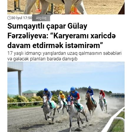
30 İyul 17:50
Atçılıq
Sumqayıtlı çapar Gülay
Fərzəliyeva: “Karyeramı xaricdə
davam etdirmək istəmirəm”
17 yaşlı idmançı yarışlardan uzaq qalmasının səbəbləri
və gələcək planları barədə danışıb