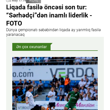
2 May 17:14
Atçılıq
Liqada fasilə öncəsi son tur:
“Sərhədçi”dən inamlı liderlik -
FOTO
Dünya çempionatı səbəbindən liqada ay yarımlıq fasilə
yaranacaq
Ən çox oxunanlar