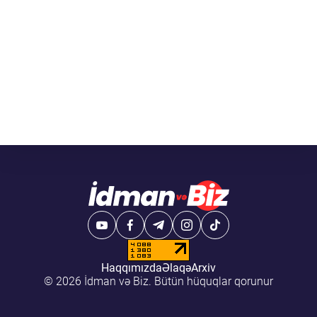
Haqqımızda
Əlaqə
Arxiv
© 2026 İdman və Biz. Bütün hüquqlar qorunur