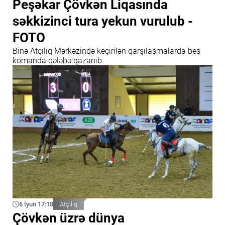
Peşəkar Çövkən Liqasında
səkkizinci tura yekun vurulub -
FOTO
Binə Atçılıq Mərkəzində keçirilən qarşılaşmalarda beş
komanda qələbə qazanıb
6 İyun 17:18
Atçılıq
Çövkən üzrə dünya