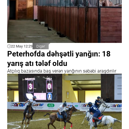
22 May 12:29
Digər
Peterhofda dəhşətli yanğın: 18
yarış atı tələf oldu
Atçılıq bazasında baş verən yanğının səbəbi araşdırılır