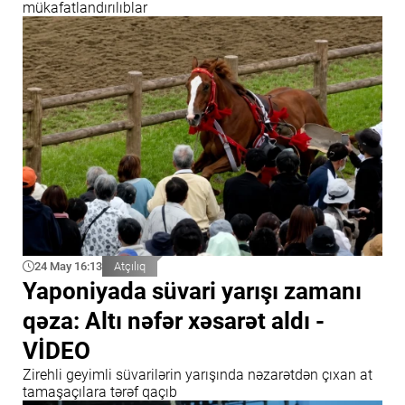
mükafatlandırılıblar
24 May 16:13
Atçılıq
Yaponiyada süvari yarışı zamanı
qəza: Altı nəfər xəsarət aldı -
VİDEO
Zirehli geyimli süvarilərin yarışında nəzarətdən çıxan at
tamaşaçılara tərəf qaçıb