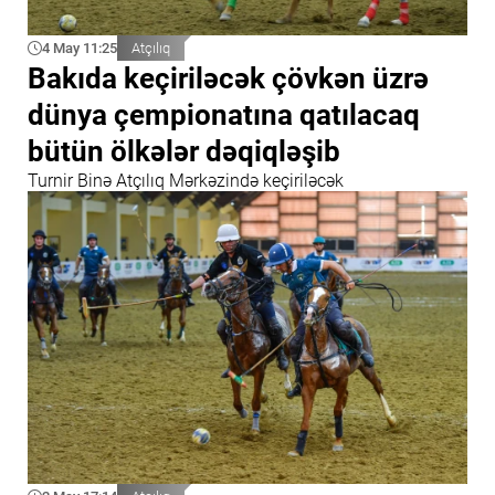
4 May 11:25
Atçılıq
Bakıda keçiriləcək çövkən üzrə
dünya çempionatına qatılacaq
bütün ölkələr dəqiqləşib
Turnir Binə Atçılıq Mərkəzində keçiriləcək