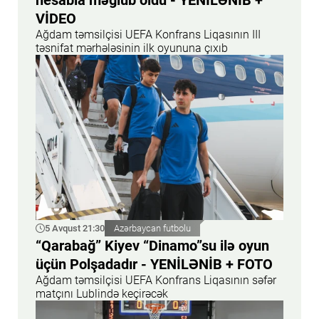
hesabla məğlub oldu - YENİLƏNİB +
VİDEO
Ağdam təmsilçisi UEFA Konfrans Liqasının III
təsnifat mərhələsinin ilk oyununa çıxıb
5 Avqust 21:30
Azərbaycan futbolu
“Qarabağ” Kiyev “Dinamo”su ilə oyun
üçün Polşadadır - YENİLƏNİB + FOTO
Ağdam təmsilçisi UEFA Konfrans Liqasının səfər
matçını Lublində keçirəcək