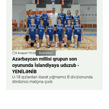
5 Avqust 19:24
Basketbol
Azərbaycan millisi qrupun son
oyununda İslandiyaya uduzub -
YENİLƏNİB
U-18 qızlardan ibarət yığmamız B divizionunda
dördüncü matçına çıxıb