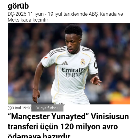
görüb
DÇ-2026 11 iyun - 19 iyul tarixlərində ABŞ, Kanada və
Meksikada keçirilir
3 İyul 19:20
Dünya futbolu
“Mançester Yunayted” Vinisiusun
transferi üçün 120 milyon avro
ödəməyə hazırdır