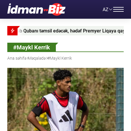
AZ
il edəcək, hədəf Premyer Liqaya qayıdışdır
İspaniya S
#Maykl Kerrik
Ana səhifə
Məqalədə
#Maykl Kerrik