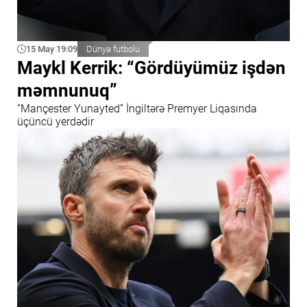
15 May 19:09
Dünya futbolu
Maykl Kerrik: “Gördüyümüz işdən
məmnunuq”
“Mançester Yunayted” İngiltərə Premyer Liqasında
üçüncü yerdədir