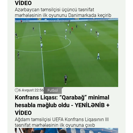
VİDEO
Azərbaycan təmsilçisi üçüncü təsnifat
mərhələsinin ilk oyununu Danimarkada keçirib
6 Avqust 22:56
Futbol
Konfrans Liqası: “Qarabağ” minimal
hesabla məğlub oldu - YENİLƏNİB +
VİDEO
Ağdam təmsilçisi UEFA Konfrans Liqasının III
təsnifat mərhələsinin ilk oyununa çıxıb