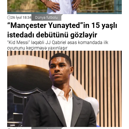
26 İyul 18:34
Dünya futbolu
“Mançester Yunayted”in 15 yaşlı
istedadı debütünü gözləyir
“Kid Messi” ləqəbli JJ Qabriel əsas komandada ilk
oyununu keçirməyə yaxınlaşır