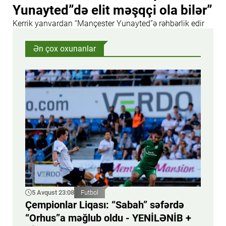
Yunayted”də elit məşqçi ola bilər”
Kerrik yanvardan “Mançester Yunayted”ə rəhbərlik edir
Ən çox oxunanlar
5 Avqust 23:08
Futbol
Çempionlar Liqası: “Sabah” səfərdə
“Orhus”a məğlub oldu - YENİLƏNİB +