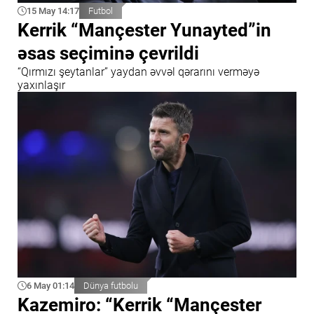
15 May 14:17
Futbol
Kerrik “Mançester Yunayted”in
əsas seçiminə çevrildi
“Qırmızı şeytanlar” yaydan əvvəl qərarını verməyə
yaxınlaşır
6 May 01:14
Dünya futbolu
Kazemiro: “Kerrik “Mançester