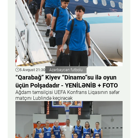
5 Avqust 21:30
Azərbaycan futbolu
“Qarabağ” Kiyev “Dinamo”su ilə oyun
üçün Polşadadır - YENİLƏNİB + FOTO
Ağdam təmsilçisi UEFA Konfrans Liqasının səfər
matçını Lublində keçirəcək