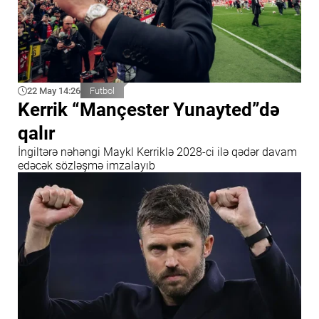
22 May 14:26
Futbol
Kerrik “Mançester Yunayted”də
qalır
İngiltərə nəhəngi Maykl Kerriklə 2028-ci ilə qədər davam
edəcək sözləşmə imzalayıb