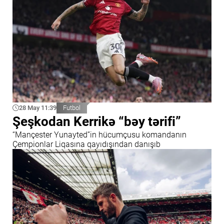
28 May 11:39
Futbol
Şeşkodan Kerrikə “bəy tərifi”
“Mançester Yunayted”in hücumçusu komandanın
Çempionlar Liqasına qayıdışından danışıb