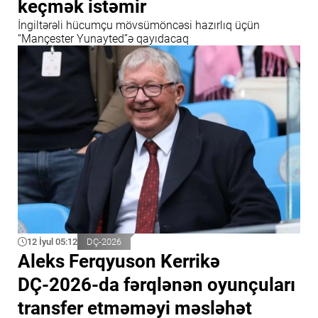
keçmək istəmir
İngiltərəli hücumçu mövsümöncəsi hazırlıq üçün
“Mançester Yunayted”ə qayıdacaq
12 İyul 05:12
DÇ-2026
Aleks Ferqyuson Kerrikə
DÇ-2026-da fərqlənən oyunçuları
transfer etməməyi məsləhət