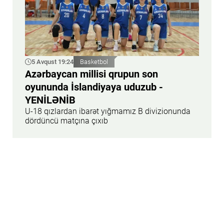
5 Avqust 19:24
Basketbol
Azərbaycan millisi qrupun son
oyununda İslandiyaya uduzub -
YENİLƏNİB
U-18 qızlardan ibarət yığmamız B divizionunda
dördüncü matçına çıxıb