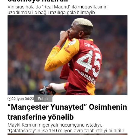
Vinisius hələ də “Real Madrid” ilə müqaviləsinin
uzadılması ilə bağlı razılığa gələ bilməyib
22 İyun 06:23
Futbol
“Mançester Yunayted” Osimhenin
transferinə yönəlib
Maykl Kerrikin nigeriyalı hücumçunu istədiyi,
“Qalatasaray”ın isə 150 milyon avro tələb etdiyi bildirilir