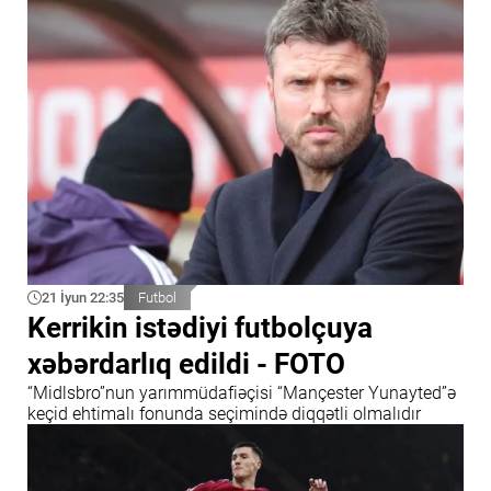
21 İyun 22:35
Futbol
Kerrikin istədiyi futbolçuya
xəbərdarlıq edildi - FOTO
“Midlsbro”nun yarımmüdafiəçisi “Mançester Yunayted”ə
keçid ehtimalı fonunda seçimində diqqətli olmalıdır