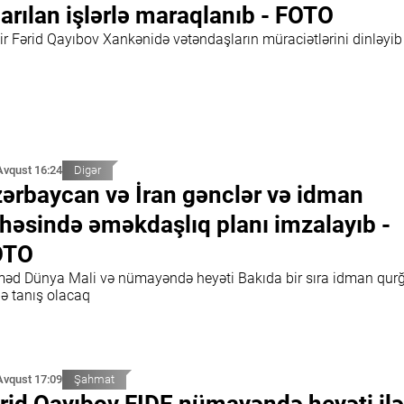
arılan işlərlə maraqlanıb - FOTO
ir Fərid Qayıbov Xankənidə vətəndaşların müraciətlərini dinləyib
Avqust 16:24
Digər
ərbaycan və İran gənclər və idman
həsində əməkdaşlıq planı imzalayıb -
OTO
əd Dünya Mali və nümayəndə heyəti Bakıda bir sıra idman qurğ
də tanış olacaq
Avqust 17:09
Şahmat