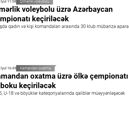
 İyul 11:58
Çimərlik voleybolu
mərlik voleybolu üzrə Azərbaycan
mpionatı keçiriləcək
ışda qadın və kişi komandaları arasında 30 klub mübarizə apar
 İyul 16:49
Kamandan oxatma
mandan oxatma üzrə ölkə çempionatı
boku keçiriləcək
5, U-18 və böyüklər kateqoriyalarında qaliblər müəyyənləşəcək