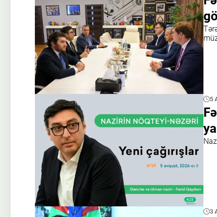
Fə
gö
Tər
müz
5 
Fə
ya
Nazi
3 