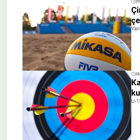
29
Çi
çe
Yar
28
Ka
ku
U-1