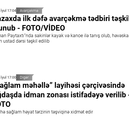
 İyul 17:04
Avarçəkmə
zaxda ilk dəfə avarçəkmə tədbiri təşki
unub - FOTO/VİDEO
man Paytaxtı”nda sakinlər kayak və kanoe ilə tanış olub, həvəska
 ustad dərsi təşkil edilib
 İyul 17:00
Digər
ağlam məhəllə” layihəsi çərçivəsində
daşda idman zonası istifadəyə verilib 
OTO
ihə sağlam həyat tərzinin təşviqinə xidmət edir