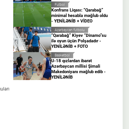
Futbol
Konfrans Liqası: “Qarabağ”
minimal hesabla məğlub oldu
- YENİLƏNİB + VİDEO
Azərbaycan futbolu
“Qarabağ” Kiyev “Dinamo”su
ilə oyun üçün Polşadadır -
YENİLƏNİB + FOTO
Basketbol
U-18 qızlardan ibarət
Azərbaycan millisi Şimali
Makedoniyanı məğlub edib -
YENİLƏNİB
uları