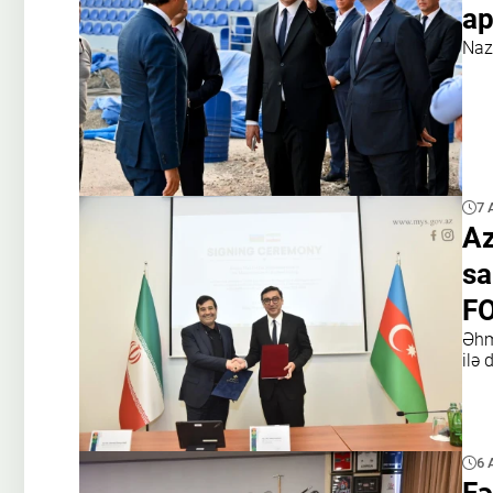
ap
Naz
7 
Az
sa
F
Əhm
ilə 
6 