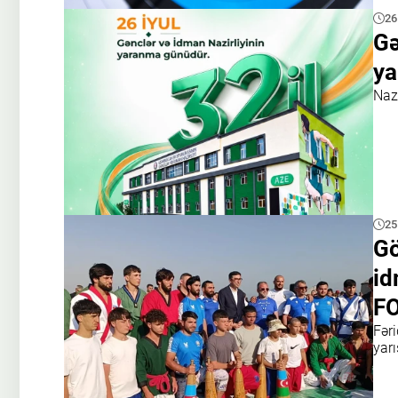
26
Gə
ya
Nazi
25
Gö
id
F
Fəri
yarı