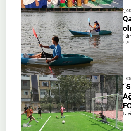
25
Qa
ol
“İd
üçün
25
“S
Ağ
F
Lay