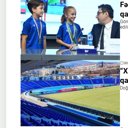
Fə
qa
Gör
edil
30
“X
qa
Doğ