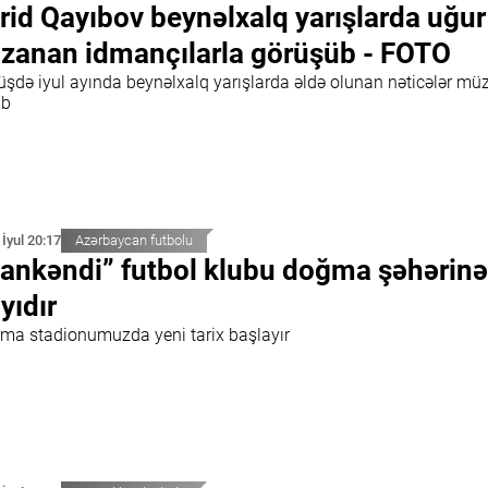
rid Qayıbov beynəlxalq yarışlarda uğur
zanan idmançılarla görüşüb - FOTO
üşdə iyul ayında beynəlxalq yarışlarda əldə olunan nəticələr mü
ib
 İyul 20:17
Azərbaycan futbolu
ankəndi” futbol klubu doğma şəhərinə
yıdır
ma stadionumuzda yeni tarix başlayır