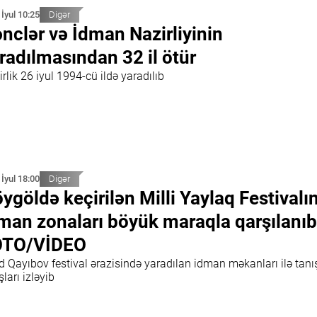
 İyul 10:25
Digər
nclər və İdman Nazirliyinin
radılmasından 32 il ötür
rlik 26 iyul 1994-cü ildə yaradılıb
 İyul 18:00
Digər
ygöldə keçirilən Milli Yaylaq Festivalı
man zonaları böyük maraqla qarşılanıb
OTO/VİDEO
d Qayıbov festival ərazisində yaradılan idman məkanları ilə tanı
şları izləyib