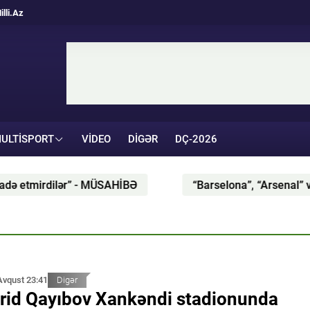
illi.Az
ULTISPORT
VIDEO
DIGƏR
DÇ-2026
“Barselona”, “Arsenal” və “Atletiko” Kristian Romer
Avqust 23:41
Digər
rid Qayıbov Xankəndi stadionunda