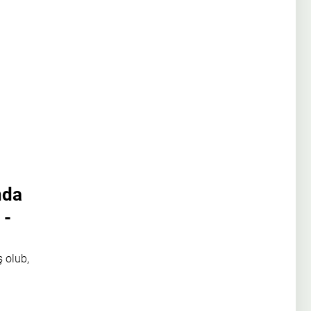
nda
 -
ş olub,