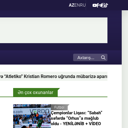
AZ
EN
RU
o uğrunda mübarizə aparır
Nəriman Axundzadənin “Er
Ən çox oxunanlar
Futbol
Çempionlar Liqası: “Sabah”
səfərdə “Orhus”a məğlub
oldu - YENİLƏNİB + VİDEO