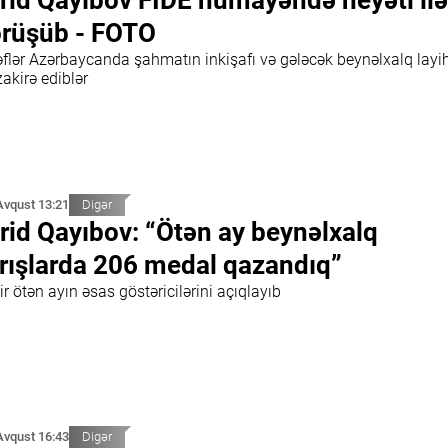
rid Qayıbov FIDE nümayəndə heyəti ilə
rüşüb - FOTO
əflər Azərbaycanda şahmatın inkişafı və gələcək beynəlxalq layih
akirə ediblər
Avqust 13:21
Digər
rid Qayıbov: “Ötən ay beynəlxalq
rışlarda 206 medal qazandıq”
r ötən ayın əsas göstəricilərini açıqlayıb
Avqust 16:43
Digər