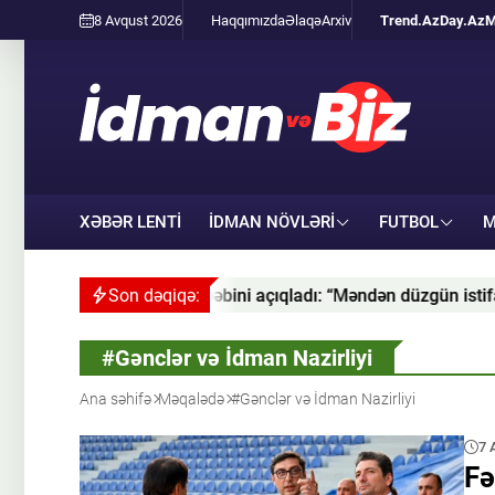
8 Avqust 2026
Haqqımızda
Əlaqə
Arxiv
Trend.Az
Day.Az
M
XƏBƏR LENTİ
İDMAN NÖVLƏRI
FUTBOL
M
bini açıqladı: “Məndən düzgün istifadə etmirdilər” - MÜSAHİBƏ
Son dəqiqə:
#Gənclər və İdman Nazirliyi
Ana səhifə
Məqalədə
#Gənclər və İdman Nazirliyi
7 
Fə