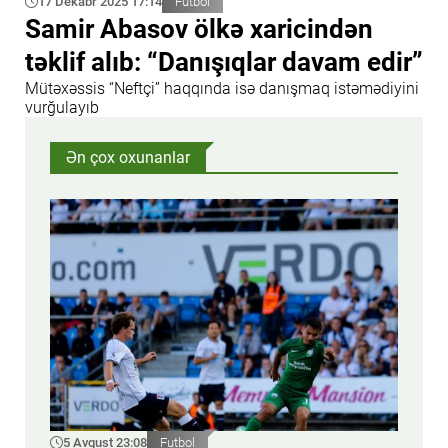
17 Dekabr 2025 17:14
Futbol
Samir Abasov ölkə xaricindən
təklif alıb: “Danışıqlar davam edir”
Mütəxəssis “Neftçi” haqqında isə danışmaq istəmədiyini
vurğulayıb
Ən çox oxunanlar
5 Avqust 23:08
Futbol