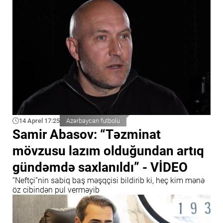
14 Aprel 17:25
Azərbaycan futbolu
Samir Abasov: “Təzminat
mövzusu lazım olduğundan artıq
gündəmdə saxlanıldı” - VİDEO
“Neftçi”nin sabiq baş məşqçisi bildirib ki, heç kim mənə
öz cibindən pul verməyib