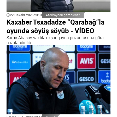
22 Dekabr 2025 23:31
Azərbaycan çempionatı
Kaxaber Tsxadadze “Qarabağ”la
oyunda söyüş söyüb - VİDEO
Samir Abasov vaxtilə oxşar qayda pozuntusuna görə
cəzalandırılıb