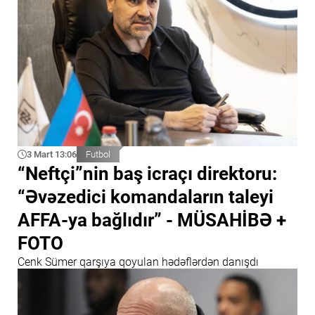
3 Mart 13:06
Futbol
“Neftçi”nin baş icraçı direktoru:
“Əvəzedici komandaların taleyi
AFFA-ya bağlıdır” - MÜSAHİBƏ +
FOTO
Cenk Sümer qarşıya qoyulan hədəflərdən danışdı