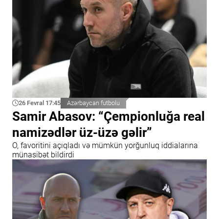
26 Fevral 17:45
Azərbaycan futbolu
Samir Abasov: “Çempionluğa real
namizədlər üz-üzə gəlir”
O, favoritini açıqladı və mümkün yorğunluq iddialarına
münasibət bildirdi