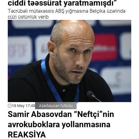
ciddi təəssürat yaratmamışdı”
Təcrübəli mütəxəssis ABŞ yığmasına Belçika üzərində
cüzi üstünlük verib
18 May 17:48
Azərbaycan futbolu
Samir Abasovdan “Neftçi”nin
avrokuboklara yollanmasına
REAKSİYA