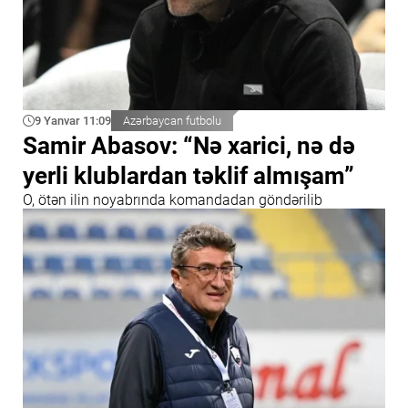
9 Yanvar 11:09
Azərbaycan futbolu
Samir Abasov: “Nə xarici, nə də
yerli klublardan təklif almışam”
O, ötən ilin noyabrında komandadan göndərilib