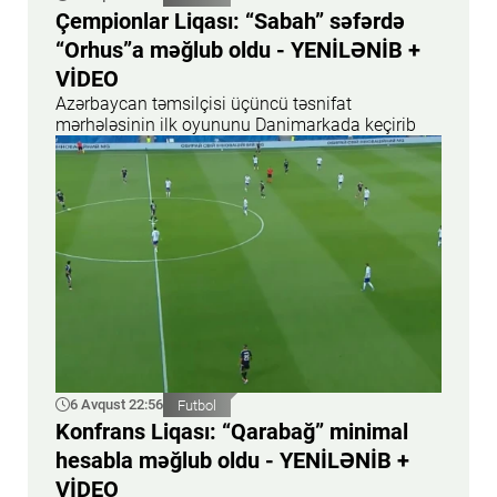
Çempionlar Liqası: “Sabah” səfərdə
“Orhus”a məğlub oldu - YENİLƏNİB +
VİDEO
Azərbaycan təmsilçisi üçüncü təsnifat
mərhələsinin ilk oyununu Danimarkada keçirib
6 Avqust 22:56
Futbol
Konfrans Liqası: “Qarabağ” minimal
hesabla məğlub oldu - YENİLƏNİB +
VİDEO