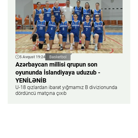
5 Avqust 19:24
Basketbol
Azərbaycan millisi qrupun son
oyununda İslandiyaya uduzub -
YENİLƏNİB
U-18 qızlardan ibarət yığmamız B divizionunda
dördüncü matçına çıxıb