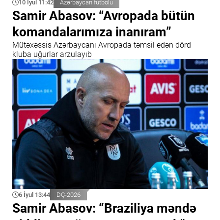
10 İyul 11:42
Azərbaycan futbolu
Samir Abasov: “Avropada bütün
komandalarımıza inanıram”
Mütəxəssis Azərbaycanı Avropada təmsil edən dörd
kluba uğurlar arzulayıb
6 İyul 13:44
DÇ-2026
Samir Abasov: “Braziliya məndə