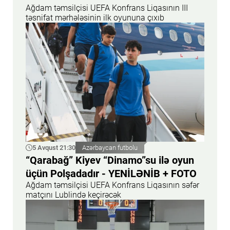
Ağdam təmsilçisi UEFA Konfrans Liqasının III
təsnifat mərhələsinin ilk oyununa çıxıb
5 Avqust 21:30
Azərbaycan futbolu
“Qarabağ” Kiyev “Dinamo”su ilə oyun
üçün Polşadadır - YENİLƏNİB + FOTO
Ağdam təmsilçisi UEFA Konfrans Liqasının səfər
matçını Lublində keçirəcək