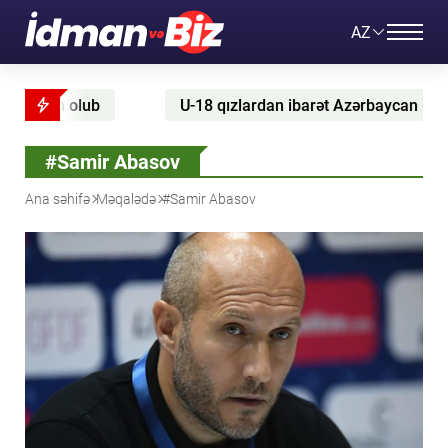
AZ
U-18 qızlardan ibarət Azərbaycan millisi Şimali Makedoniy
#Samir Abasov
Ana səhifə
Məqalədə
#Samir Abasov