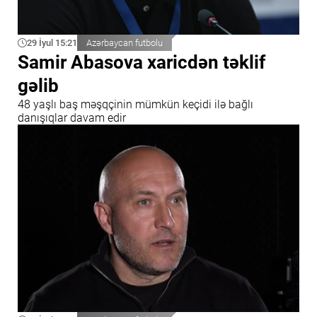
29 İyul 15:21
Azərbaycan futbolu
Samir Abasova xaricdən təklif
gəlib
48 yaşlı baş məşqçinin mümkün keçidi ilə bağlı
danışıqlar davam edir