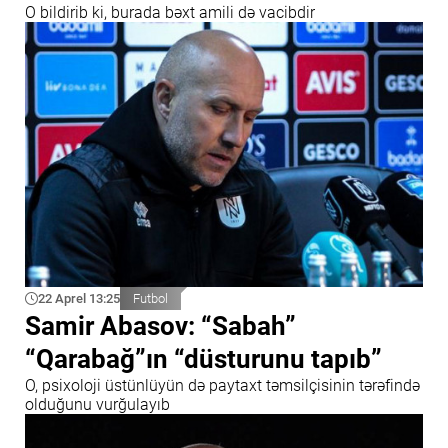
O bildirib ki, burada bəxt amili də vacibdir
22 Aprel 13:25
Futbol
Samir Abasov: “Sabah”
“Qarabağ”ın “düsturunu tapıb”
O, psixoloji üstünlüyün də paytaxt təmsilçisinin tərəfində
olduğunu vurğulayıb