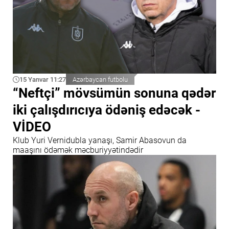
15 Yanvar 11:27
Azərbaycan futbolu
“Neftçi” mövsümün sonuna qədər
iki çalışdırıcıya ödəniş edəcək -
VİDEO
Klub Yuri Vernidubla yanaşı, Samir Abasovun da
maaşını ödəmək məcburiyyətindədir