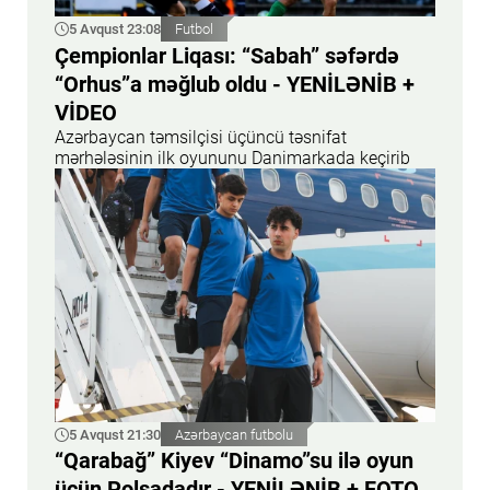
5 Avqust 23:08
Futbol
Çempionlar Liqası: “Sabah” səfərdə
“Orhus”a məğlub oldu - YENİLƏNİB +
VİDEO
Azərbaycan təmsilçisi üçüncü təsnifat
mərhələsinin ilk oyununu Danimarkada keçirib
5 Avqust 21:30
Azərbaycan futbolu
“Qarabağ” Kiyev “Dinamo”su ilə oyun
üçün Polşadadır - YENİLƏNİB + FOTO