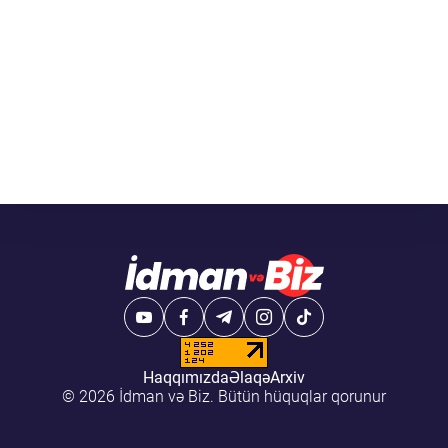
Haqqımızda
Əlaqə
Arxiv
© 2026 İdman və Biz. Bütün hüquqlar qorunur