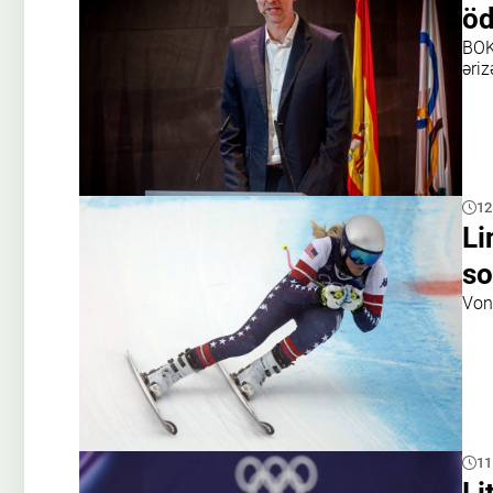
öd
BOK
əriz
12
Li
so
Von
11