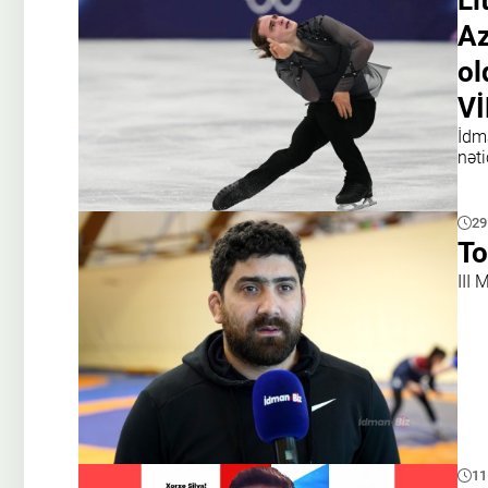
Li
Az
ol
V
İdm
nəti
29
To
III
11