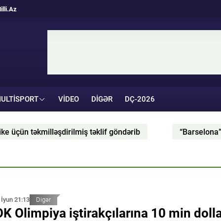
illi.Az
ULTISPORT
VIDEO
DIGƏR
DÇ-2026
təklif göndərib
“Barselona” Rodri uğrunda mübarizə
 İyun 21:13
Digər
K Olimpiya iştirakçılarına 10 min doll