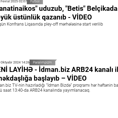
 Fevral 2025 02:07
Futbol
anatinaikos" uduzub, "Betis" Belçikada
yük üstünlük qazanıb - VİDEO
ün Konfrans Liqasında pley-off mərhələsinə start verilib
 Oktyabr 2024 14:26
Paralimpizm
Nİ LAYİHƏ - İdman.biz ARB24 kanalı i
əkdaşlığa başlayıb – VİDEO
an.biz TV-nin hazırladığı “İdman Bizdə” proqramı hər həftənin b
ü saat 13:40-da ARB24 kanalında yayımlanacaq.