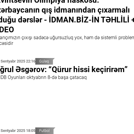
tvintsevin Olimpiya fiaskosu:
ərbaycanın qış idmanından çıxarmalı
duğu dərslər - İDMAN.BİZ-İN TƏHLİLİ 
İDEO
ançımızın çıxışı sadəcə uğursuzluq yox, həm də sistemli problem
cəsidir
 Sentyabr 2025 22:16
Güləş
ğrul Əsgərov: “Qürur hissi keçirirəm”
 MDB Oyunları oktyabrın 8-də başa çatacaq
 Sentyabr 2025 18:05
Futbol