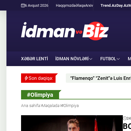
6 Avqust 2026
Haqqımızda
Əlaqə
Arxiv
Trend.Az
Day.Az
M
XƏBƏR LENTİ
İDMAN NÖVLƏRI
FUTBOL
M
“Flamenqo” “Zenit”ə Luis Enrike üçün təkmilləşdirilmiş 
Son dəqiqə:
#Olimpiya
Ana səhifə
Məqalədə
#Olimpiya
24
BO