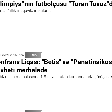
limpiya”nın futbolçusu “Turan Tovuz”
nla 2 illik müqavilə imzalanıb
 Fevral 2025 02:45
Futbol
nfrans Liqası: "Betis" və “Panatinaikos
vbəti mərhələdə
iblər Liqa mərhələsində 1-8-ci yeri tutan komandalarla görüşəcə