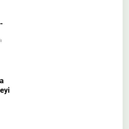
-
ı
ya
eyi