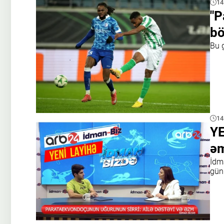
14
"P
bö
Bu g
14
YE
əm
İdm
gün