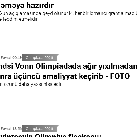
əməyə hazırdır
-un açıqlamasında qeyd olunur ki, hər bir idmançı qrant almaq
ə təqdim etməlidir
 Fevral 00:49
Olimpiada 2026
ndsi Vonn Olimpiadada ağır yıxılmada
nra üçüncü əməliyyat keçirib - FOTO
n özünü daha yaxşı hiss edir
 Fevral 13:56
Olimpiada 2026