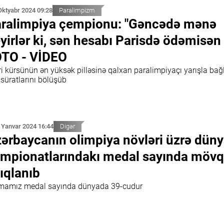
Oktyabr 2024 09:28
Paralimpizm
ralimpiya çempionu: "Gəncədə mənə
yirlər ki, sən hesabı Parisdə ödəmisən 
TO - VİDEO
i kürsünün ən yüksək pilləsinə qalxan paralimpiyaçı yarışla bağl
süratlarını bölüşüb
 Yanvar 2024 16:44
Digər
ərbaycanın olimpiya növləri üzrə dün
mpionatlarındakı medal sayında mövq
ıqlanıb
mamız medal sayında dünyada 39-cudur