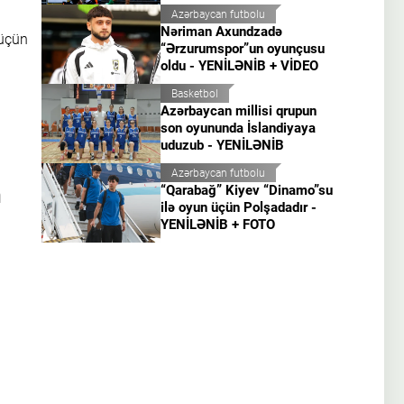
Azərbaycan futbolu
Nəriman Axundzadə
 üçün
“Ərzurumspor”un oyunçusu
oldu - YENİLƏNİB + VİDEO
Basketbol
Azərbaycan millisi qrupun
son oyununda İslandiyaya
uduzub - YENİLƏNİB
Azərbaycan futbolu
n
“Qarabağ” Kiyev “Dinamo”su
ilə oyun üçün Polşadadır -
YENİLƏNİB + FOTO