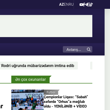
AZ
EN
RU
dənm imtina edib
Konor Makqreqor diz əməliyyatının 
Ən çox oxunanlar
Futbol
Çempionlar Liqası: “Sabah”
səfərdə “Orhus”a məğlub
ar
oldu - YENİLƏNİB + VİDEO