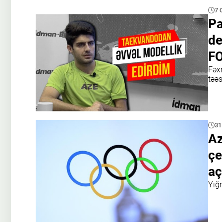
7 
Pa
de
FO
Fəxr
təəs
31
Az
çe
aç
Yığ