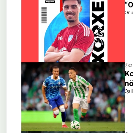
“O
Onu
21
Ko
nö
Qal