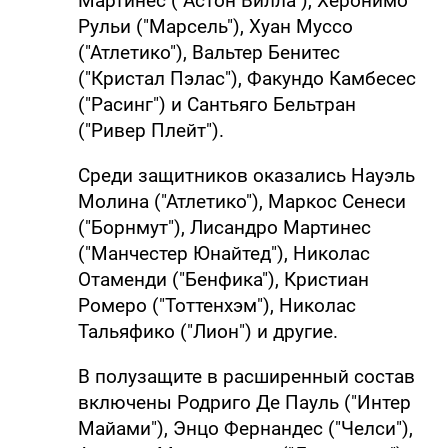
Мартинес ("Астон Вилла"), Херонимо
Рульи ("Марсель"), Хуан Муссо
("Атлетико"), Вальтер Бенитес
("Кристал Пэлас"), Факундо Камбесес
("Расинг") и Сантьяго Бельтран
("Ривер Плейт").
Среди защитников оказались Науэль
Молина ("Атлетико"), Маркос Сенеси
("Борнмут"), Лисандро Мартинес
("Манчестер Юнайтед"), Николас
Отаменди ("Бенфика"), Кристиан
Ромеро ("Тоттенхэм"), Николас
Тальяфико ("Лион") и другие.
В полузащите в расширенный состав
включены Родриго Де Пауль ("Интер
Майами"), Энцо Фернандес ("Челси"),