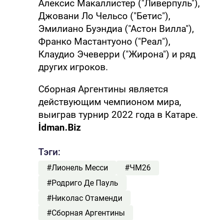
Алексис Макаллистер ("Ливерпуль"),
Джовани Ло Чельсо ("Бетис"),
Эмилиано Буэндиа ("Астон Вилла"),
Франко Мастантуоно ("Реал"),
Клаудио Эчеверри ("Жирона") и ряд
других игроков.
Сборная Аргентины является
действующим чемпионом мира,
выиграв турнир 2022 года в Катаре.
İdman.Biz
Тэги:
#Лионель Месси
#ЧМ26
#Родриго Де Пауль
#Николас Отаменди
#Сборная Аргентины