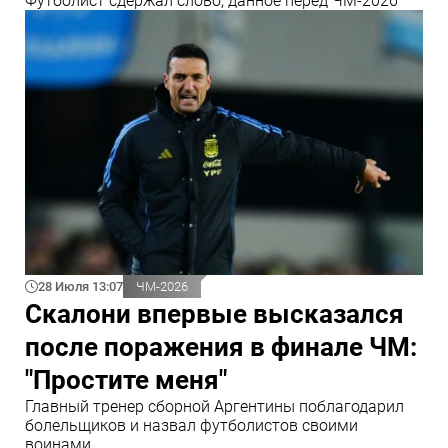
Футболист сдержал слово, данное перед ЧМ-2026
28 Июля 13:07
ЧМ-2026
Скалони впервые высказался
после поражения в финале ЧМ:
"Простите меня"
Главный тренер сборной Аргентины поблагодарил
болельщиков и назвал футболистов своими
воинами