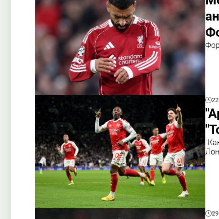
М
ан
Ф
Фор
22
"А
"Т
"Ка
Лон
29