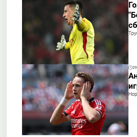
Го
"Б
сб
Тру
29
А
иг
Нор