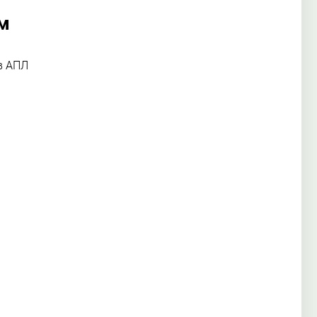
ем
в АПЛ