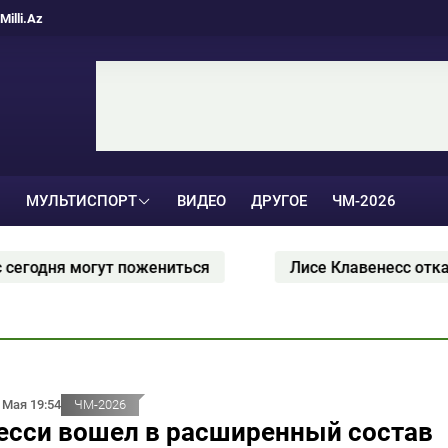
Milli.Az
МУЛЬТИСПОРТ
ВИДЕО
ДРУГОЕ
ЧМ-2026
ожениться
Лисе Клавенесс отказалась комменти
 Мая 19:54
ЧМ-2026
есси вошел в расширенный состав