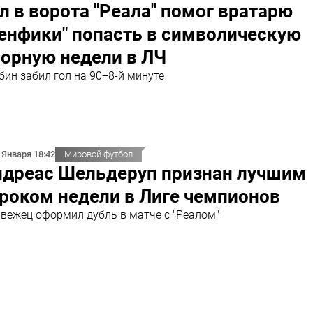
л в ворота "Реала" помог вратарю
енфики" попасть в символическую
орную недели в ЛЧ
бин забил гол на 90+8-й минуте
 Января 18:42
Мировой футбол
ндреас Шельдеруп признан лучшим
роком недели в Лиге чемпионов
вежец оформил дубль в матче с "Реалом"