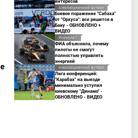
интересов
Азербайджанский футбол
Боевое поражение "Сабаха"
от "Орхуса": все решится в
Баку - ОБНОВЛЕНО +
ВИДЕО
Формула 1
ФИА объяснила, почему
пилоты не смогут
полностью управлять
энергией
не
Азербайджанский футбол
Лига конференций:
"Карабах" на выезде
минимально уступил
киевскому "Динамо" -
ОБНОВЛЕНО - ВИДЕО