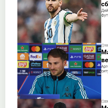
с
Дей
фут
10
Ма
ве
Арг
сит
23