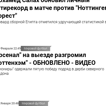
охамед Салах обновил личный
тирекорд в матче против "Ноттинг
орест"
вард сборной Египта отметился удручающей статистикой 
 Февраля 22:49
Мировой футбол
рсенал" на выезде разгромил
оттенхэм" - ОБНОВЛЕНО - ВИДЕО
нониры" одержали пятую победу подряд в дерби северного
дона
 Января 20:48
Мировой футбол