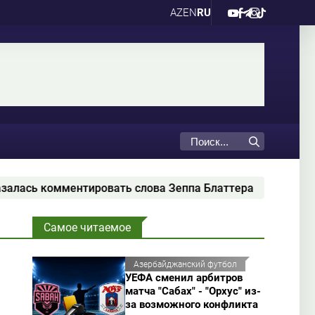
AZ
EN
RU
ровать слова Зеппа Блаттера
"Ботафого" предло
Самое читаемое
Азербайджанский футбол
УЕФА сменил арбитров
матча "Сабах" - "Орхус" из-
за возможного конфликта