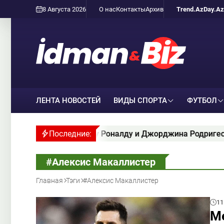
8 Августа 2026
О нас
Контакты
Архив
Trend.Az
Day.Az
ЛЕНТА НОВОСТЕЙ
ВИДЫ СПОРТА
ФУТБОЛ
иштиану Роналду и Джорджина Родригес сегодня могут п
Последние:
#Алексис Макаллистер
Главная
Тэги
#Алексис Макаллистер
11
М