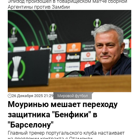
Эпизод произошел в товарищеском матче сборной
Аргентины против Замбии
26 Декабря 2025 21:29
Мировой футбол
Моуринью мешает переходу
защитника "Бенфики" в
"Барселону"
Главный тренер португальского клуба настаивает
на продлении контракта с Отаменди