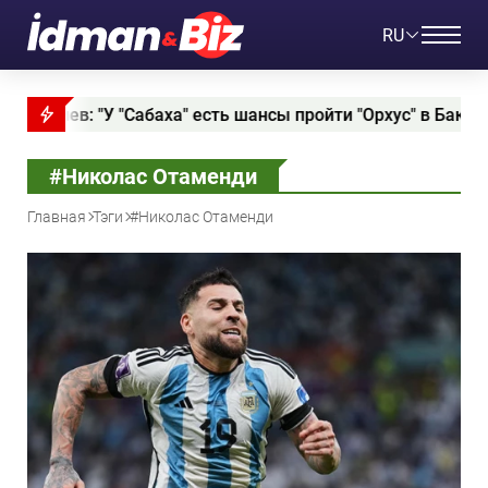
RU
Сабаха" есть шансы пройти "Орхус" в Баку"
Слави
#Николас Отаменди
Главная
Тэги
#Николас Отаменди