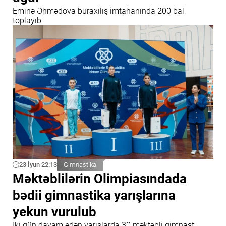
Eminə Əhmədova buraxılış imtahanında 200 bal
toplayıb
23 İyun 22:13
Gimnastika
Məktəblilərin Olimpiasındada
bədii gimnastika yarışlarına
yekun vurulub
İki gün davam edən yarışlarda 30 məktəbli gimnast