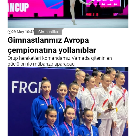
29 May 10:42
Gimnastika
Gimnastlarımız Avropa
çempionatına yollanıblar
Qrup hərəkətləri komandamız Varnada qitənin ən
güclüləri ilə mübarizə aparacaq