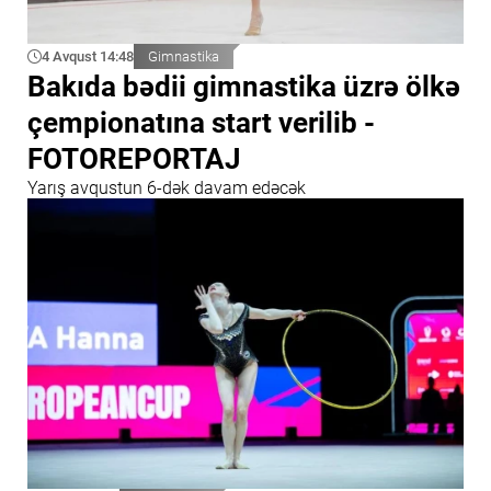
4 Avqust 14:48
Gimnastika
Bakıda bədii gimnastika üzrə ölkə
çempionatına start verilib -
FOTOREPORTAJ
Yarış avqustun 6-dək davam edəcək