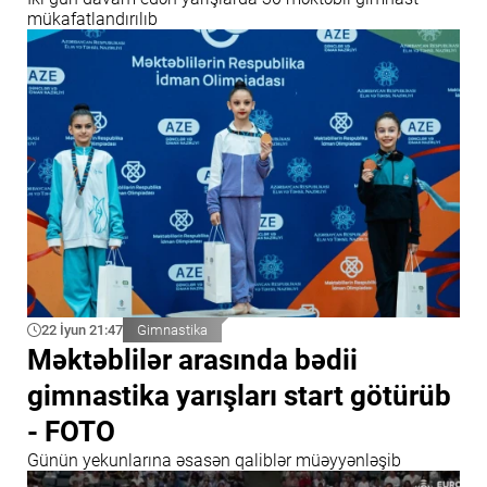
mükafatlandırılıb
22 İyun 21:47
Gimnastika
Məktəblilər arasında bədii
gimnastika yarışları start götürüb
- FOTO
Günün yekunlarına əsasən qaliblər müəyyənləşib