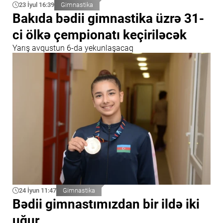
23 İyul 16:39
Gimnastika
Bakıda bədii gimnastika üzrə 31-
ci ölkə çempionatı keçiriləcək
Yarış avqustun 6-da yekunlaşacaq
24 İyun 11:47
Gimnastika
Bədii gimnastımızdan bir ildə iki
uğur