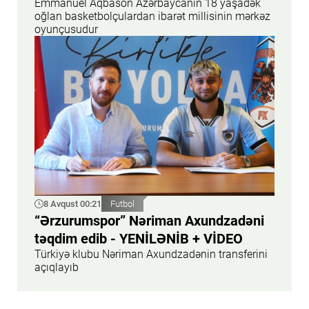
Emmanuel Aqbason Azərbaycanın 18 yaşadək
oğlan basketbolçulardan ibarət millisinin mərkəz
oyunçusudur
8 Avqust 00:21
Futbol
“Ərzurumspor” Nəriman Axundzadəni
təqdim edib - YENİLƏNİB + VİDEO
Türkiyə klubu Nəriman Axundzadənin transferini
açıqlayıb