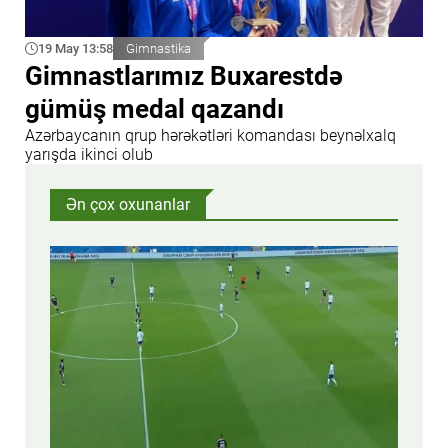
19 May 13:58
Gimnastika
Gimnastlarımız Buxarestdə
gümüş medal qazandı
Azərbaycanın qrup hərəkətləri komandası beynəlxalq
yarışda ikinci olub
Ən çox oxunanlar