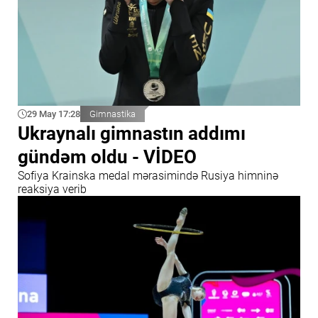
29 May 17:28
Gimnastika
Ukraynalı gimnastın addımı
gündəm oldu - VİDEO
Sofiya Krainska medal mərasimində Rusiya himninə
reaksiya verib