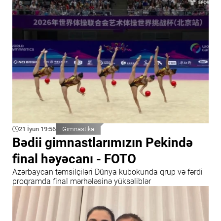
21 İyun 19:56
Gimnastika
Bədii gimnastlarımızın Pekində
final həyəcanı - FOTO
Azərbaycan təmsilçiləri Dünya kubokunda qrup və fərdi
proqramda final mərhələsinə yüksəliblər