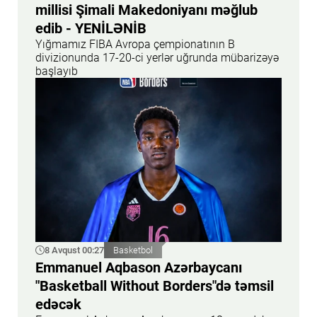
millisi Şimali Makedoniyanı məğlub
edib - YENİLƏNİB
Yığmamız FIBA Avropa çempionatının B
divizionunda 17-20-ci yerlər uğrunda mübarizəyə
başlayıb
8 Avqust 00:27
Basketbol
Emmanuel Aqbason Azərbaycanı
"Basketball Without Borders"də təmsil
edəcək