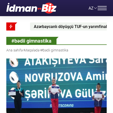
AZ
ycanlı döyüşçü TUF-un yarımfinalına keçmiş UFC çempionu ilə b
#bədii gimnastika
Ana səhifə
Məqalədə
#bədii gimnastika