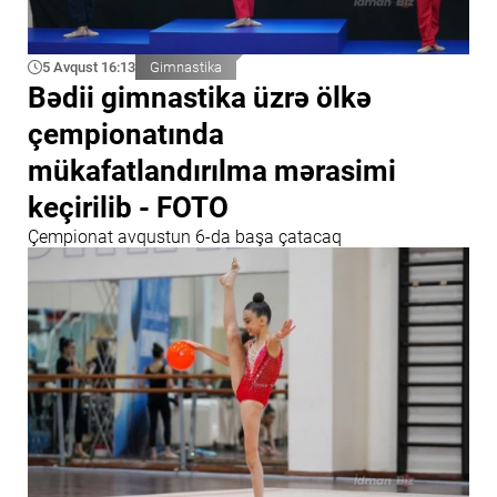
5 Avqust 16:13
Gimnastika
Bədii gimnastika üzrə ölkə
çempionatında
mükafatlandırılma mərasimi
keçirilib - FOTO
Çempionat avqustun 6-da başa çatacaq