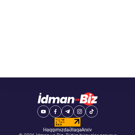
Haqqımızda
Əlaqə
Arxiv