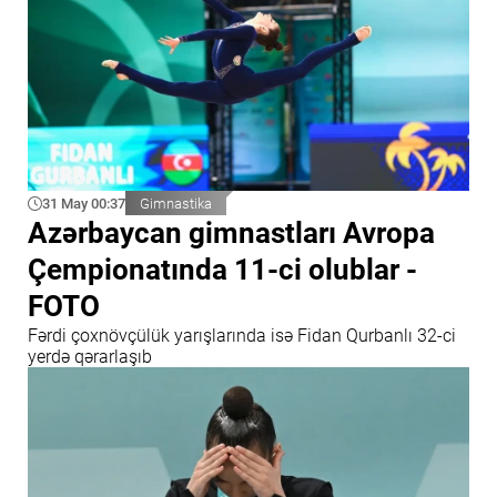
31 May 00:37
Gimnastika
Azərbaycan gimnastları Avropa
Çempionatında 11-ci olublar -
FOTO
Fərdi çoxnövçülük yarışlarında isə Fidan Qurbanlı 32-ci
yerdə qərarlaşıb