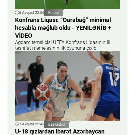
6 Avqust 22:56
Futbol
Konfrans Liqası: “Qarabağ” minimal
hesabla məğlub oldu - YENİLƏNİB +
VİDEO
Ağdam təmsilçisi UEFA Konfrans Liqasının III
təsnifat mərhələsinin ilk oyununa çıxıb
7 Avqust 22:43
Basketbol
U-18 qızlardan ibarət Azərbaycan