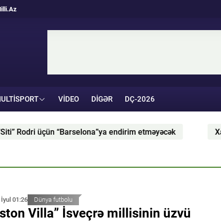
illi.Az
ULTISPORT
VIDEO
DIGƏR
DÇ-2026
”ya endirim etməyəcək
Xabi Alonso “Milan” üzərində 
 İyul 01:26
Dünya futbolu
ston Villa” İsveçrə millisinin üzvü