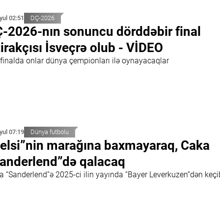
İyul 02:51
DÇ-2026
-2026-nın sonuncu dörddəbir final
tirakçısı İsveçrə olub - VİDEO
 finalda onlar dünya çempionları ilə oynayacaqlar
İyul 07:19
Dünya futbolu
elsi”nin marağına baxmayaraq, Caka
anderlend”də qalacaq
a “Sanderlend”ə 2025-ci ilin yayında “Bayer Leverkuzen”dən keçi