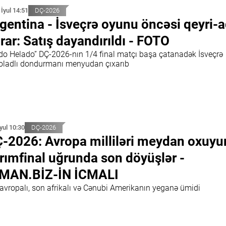
 İyul 14:51
DÇ-2026
gentina - İsveçrə oyunu öncəsi qeyri-a
rar: Satış dayandırıldı - FOTO
ido Helado” DÇ-2026-nın 1/4 final matçı başa çatanadək İsveçrə
oladlı dondurmanı menyudan çıxarıb
İyul 10:30
DÇ-2026
-2026: Avropa milliləri meydan oxuyur
rımfinal uğrunda son döyüşlər -
MAN.BİZ-İN İCMALI
 avropalı, son afrikalı və Cənubi Amerikanın yeganə ümidi