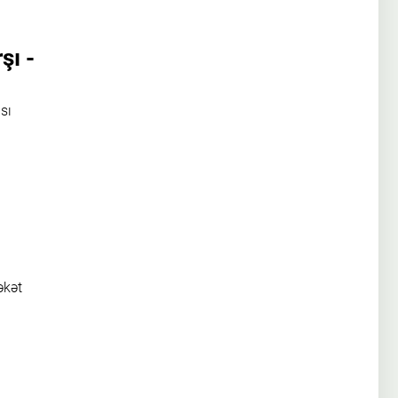
şı -
sı
əkət