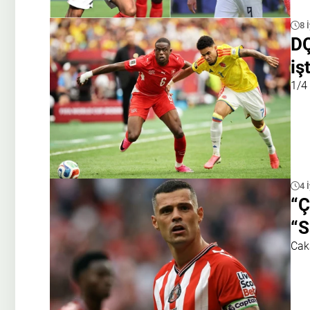
8 
DÇ
iş
1/4
4 
“Ç
“S
Cak