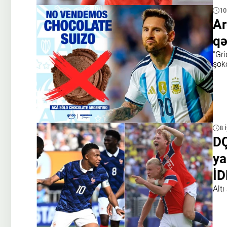
10
Ar
qə
“Gr
şok
8 
DÇ
ya
İD
Altı