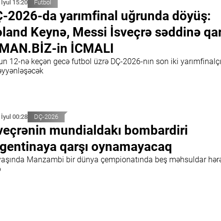
 İyul 15:20
Futbol
-2026-da yarımfinal uğrunda döyüş:
land Keynə, Messi İsveçrə səddinə qar
MAN.BİZ-in İCMALI
un 12-nə keçən gecə futbol üzrə DÇ-2026-nın son iki yarımfinalçı
yyənləşəcək
 İyul 00:28
DÇ-2026
veçrənin mundialdakı bombardiri
gentinaya qarşı oynamayacaq
yaşında Manzambi bir dünya çempionatında beş məhsuldar hər
b