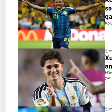
Ko
sə
qa
Kol
12
Xu
ən
Hüc
yar
12