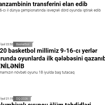
nzambinin transferini elan edib
6-cı il dünya çempionatında isveçrəli dörd oyunda iştirak edib
 İyul 22:52
Basketbol
20 basketbol millimiz 9-16-cı yerlər
runda oyunlarda ilk qələbəsini qazanıb
ENİLƏNİB
mamızın növbəti oyunu 18 iyulda baş tutacaq
 İyul 21:19
DÇ-2026