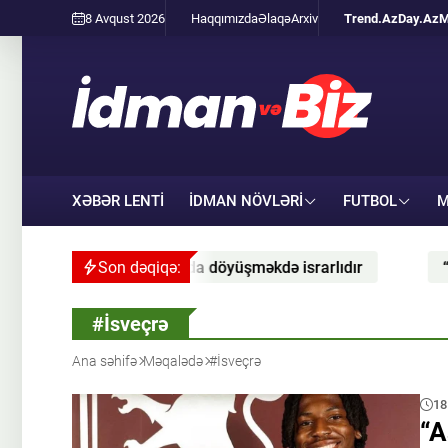
8 Avqust 2026
Haqqımızda
Əlaqə
Arxiv
Trend.Az
Day.Az
M
XƏBƏR LENTİ
İDMAN NÖVLƏRI
FUTBOL
M
 döyüşməkdə israrlıdır
Son dəqiqə:
“Siti” Rodri üçün “Barselona
#İsveçrə
Ana səhifə
Məqalədə
#İsveçrə
18
“A