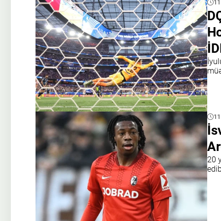
11
DÇ
Ho
İD
İyul
müə
11
İs
Ar
20 
edi