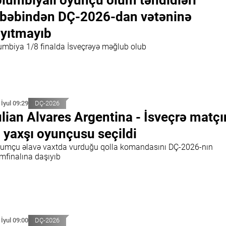
lumbiyalı oyunçu ölüm təhdidləri
bəbindən DÇ-2026-dan vətəninə
yıtmayıb
umbiya 1/8 finalda İsveçrəyə məğlub olub
 İyul 09:29
DÇ-2026
lian Alvares Argentina - İsveçrə matçı
 yaxşı oyunçusu seçildi
umçu əlavə vaxtda vurduğu qolla komandasını DÇ-2026-nın
ımfinalına daşıyıb
 İyul 09:00
DÇ-2026