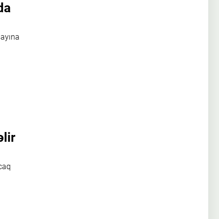
da
sayına
lir
acaq