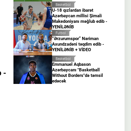
Basketbol
U-18 qızlardan ibarət
Azərbaycan millisi Şimali
Makedoniyanı məğlub edib -
YENİLƏNİB
Futbol
“Ərzurumspor” Nəriman
Axundzadəni təqdim edib -
YENİLƏNİB + VİDEO
Basketbol
Emmanuel Aqbason
Azərbaycanı "Basketball
 -
Without Borders"də təmsil
edəcək