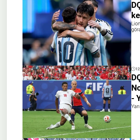
DÇ
ke
Lio
gör
12
DÇ
No
- 
Yarı