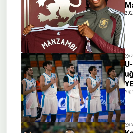
Ma
202
17
U-
uğ
Y
Yığ
13