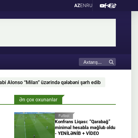
AZ
EN
RU
qələbəni şərh edib
Nilgün Rzayeva Avropa Kubokund
Ən çox oxunanlar
Futbol
Konfrans Liqası: “Qarabağ”
minimal hesabla məğlub oldu
- YENİLƏNİB + VİDEO