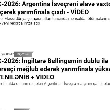
-2026: Argentina İsveçrəni əlavə vaxt
çərək yarımfinala çıxdı - VİDEO
nel Messi dünya çempionatları tarixində məhsuldar ötürmələrin 
ə yeni rekorda imza atıb
 İyul 03:47
DÇ-2026
-2026: İngiltərə Bellingemin dublu ilə
rveçi məğlub edərək yarımfinala yüksə
YENİLƏNİB + VİDEO
mfinalda onların rəqibləri Argentina - İsveçrə matçının qalibi ol