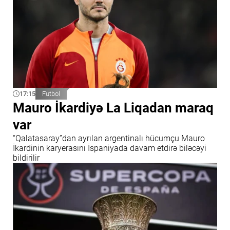
17:15
Futbol
Mauro İkardiyə La Liqadan maraq
var
“Qalatasaray”dan ayrılan argentinalı hücumçu Mauro
İkardinin karyerasını İspaniyada davam etdirə biləcəyi
bildirilir