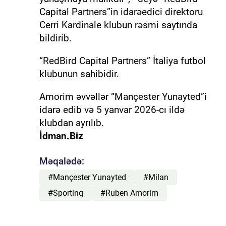
Capital Partners”in idarəedici direktoru
Cerri Kardinale klubun rəsmi saytında
bildirib.
“RedBird Capital Partners” İtaliya futbol
klubunun sahibidir.
Amorim əvvəllər “Mançester Yunayted”i
idarə edib və 5 yanvar 2026-cı ildə
klubdan ayrılıb.
İdman.Biz
Məqalədə:
#Mançester Yunayted
#Milan
#Sportinq
#Ruben Amorim