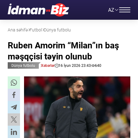
AZ
Ana səhifə
Futbol
Dünya futbolu
Ruben Amorim “Milan”ın baş
məşqçisi təyin olunub
Dünya futbolu
Xəbərlər
16 İyun 2026 23:43
640