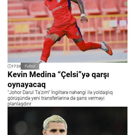
17:24
Futbol
Kevin Medina “Çelsi”yə qarşı
oynayacaq
“Johor Darul Ta'zim” İngiltərə nəhəngi ilə yoldaşlıq
görüşündə yeni transferlərinə də şans verməyi
planlaşdırır