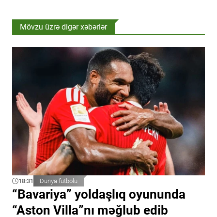
Mövzu üzrə digər xəbərlər
18:31
Dünya futbolu
“Bavariya” yoldaşlıq oyununda
“Aston Villa”nı məğlub edib