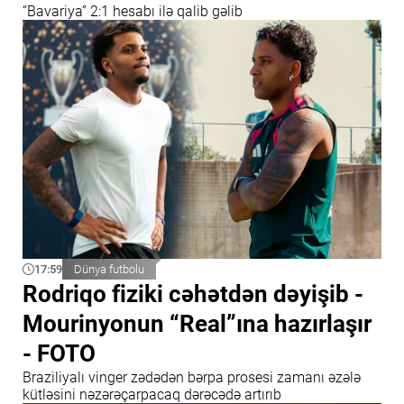
“Bavariya” 2:1 hesabı ilə qalib gəlib
17:59
Dünya futbolu
Rodriqo fiziki cəhətdən dəyişib -
Mourinyonun “Real”ına hazırlaşır
- FOTO
Braziliyalı vinger zədədən bərpa prosesi zamanı əzələ
kütləsini nəzərəçarpacaq dərəcədə artırıb