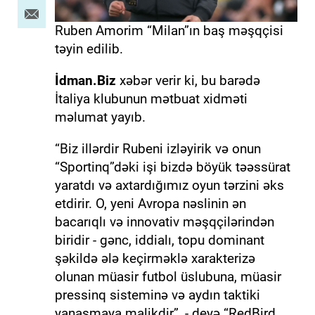
Ruben Amorim “Milan”ın baş məşqçisi
təyin edilib.
İdman.Biz
xəbər verir ki, bu barədə
İtaliya klubunun mətbuat xidməti
məlumat yayıb.
“Biz illərdir Rubeni izləyirik və onun
“Sportinq”dəki işi bizdə böyük təəssürat
yaratdı və axtardığımız oyun tərzini əks
etdirir. O, yeni Avropa nəslinin ən
bacarıqlı və innovativ məşqçilərindən
biridir - gənc, iddialı, topu dominant
şəkildə ələ keçirməklə xarakterizə
olunan müasir futbol üslubuna, müasir
pressinq sisteminə və aydın taktiki
yanaşmaya malikdir”, - deyə “RedBird