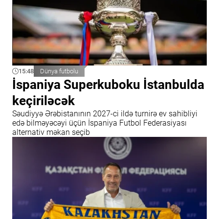
15:48
Dünya futbolu
İspaniya Superkuboku İstanbulda
keçiriləcək
Səudiyyə Ərəbistanının 2027-ci ildə turnirə ev sahibliyi
edə bilməyəcəyi üçün İspaniya Futbol Federasiyası
alternativ məkan seçib