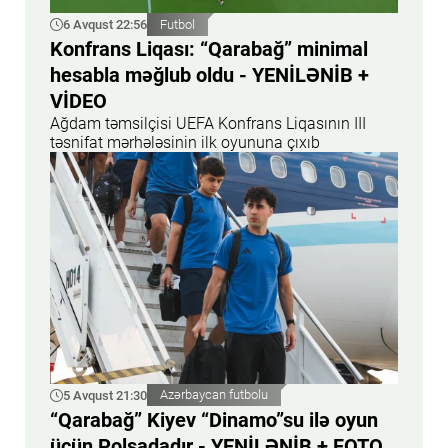
6 Avqust 22:56
Futbol
Konfrans Liqası: “Qarabağ” minimal
hesabla məğlub oldu - YENİLƏNİB +
VİDEO
Ağdam təmsilçisi UEFA Konfrans Liqasının III
təsnifat mərhələsinin ilk oyununa çıxıb
5 Avqust 21:30
Azərbaycan futbolu
“Qarabağ” Kiyev “Dinamo”su ilə oyun
üçün Polşadadır - YENİLƏNİB + FOTO