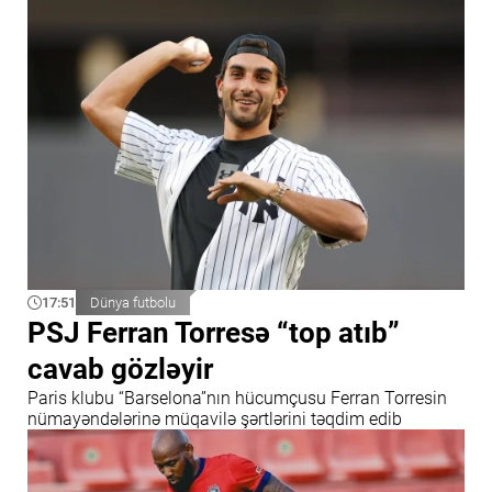
17:51
Dünya futbolu
PSJ Ferran Torresə “top atıb”
cavab gözləyir
Paris klubu “Barselona”nın hücumçusu Ferran Torresin
nümayəndələrinə müqavilə şərtlərini təqdim edib