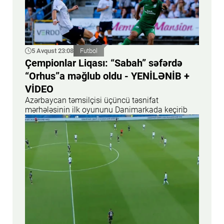
5 Avqust 23:08
Futbol
Çempionlar Liqası: “Sabah” səfərdə
“Orhus”a məğlub oldu - YENİLƏNİB +
VİDEO
Azərbaycan təmsilçisi üçüncü təsnifat
mərhələsinin ilk oyununu Danimarkada keçirib