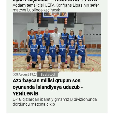
Ağdam təmsilçisi UEFA Konfrans Liqasının səfər
matçını Lublində keçirəcək
5 Avqust 19:24
Basketbol
Azərbaycan millisi qrupun son
oyununda İslandiyaya uduzub -
YENİLƏNİB
U-18 qızlardan ibarət yığmamız B divizionunda
dördüncü matçına çıxıb