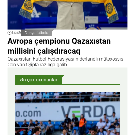
14:49
Dünya futbolu
Avropa çempionu Qazaxıstan
millisini çalışdıracaq
Qazaxıstan Futbol Federasiyası niderlandlı mütəxəssis
Con van't Şiplə razılığa gəlib
Ən çox oxunanlar