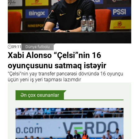
09:11
Dünya futbolu
Xabi Alonso “Çelsi”nin 16
oyunçusunu satmaq istəyir
"Çelsi"nin yay transfer pəncərəsi dövründə 16 oyunçu
üçün yeni iş yeri tapması lazımdır
Ən çox oxunanlar