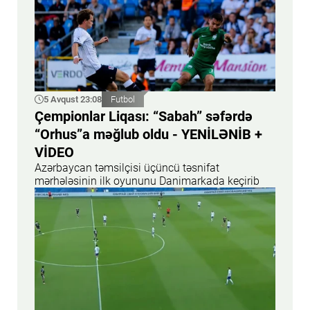
5 Avqust 23:08
Futbol
Çempionlar Liqası: “Sabah” səfərdə
“Orhus”a məğlub oldu - YENİLƏNİB +
VİDEO
Azərbaycan təmsilçisi üçüncü təsnifat
mərhələsinin ilk oyununu Danimarkada keçirib