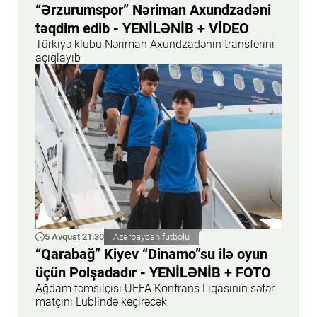
“Ərzurumspor” Nəriman Axundzadəni
təqdim edib - YENİLƏNİB + VİDEO
Türkiyə klubu Nəriman Axundzadənin transferini
açıqlayıb
5 Avqust 21:30
Azərbaycan futbolu
“Qarabağ” Kiyev “Dinamo”su ilə oyun
üçün Polşadadır - YENİLƏNİB + FOTO
Ağdam təmsilçisi UEFA Konfrans Liqasının səfər
matçını Lublində keçirəcək