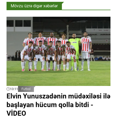
Mövzu üzrə digər xəbərlər
13:11
Futbol
Elvin Yunuszadənin müdəxiləsi ilə
başlayan hücum qolla bitdi -
VİDEO