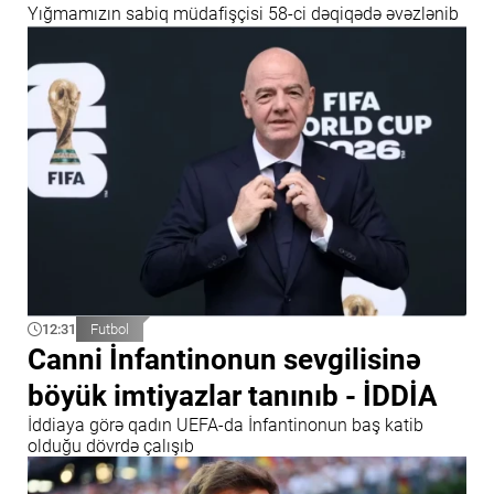
Yığmamızın sabiq müdafişçisi 58-ci dəqiqədə əvəzlənib
12:31
Futbol
Canni İnfantinonun sevgilisinə
böyük imtiyazlar tanınıb - İDDİA
İddiaya görə qadın UEFA-da İnfantinonun baş katib
olduğu dövrdə çalışıb