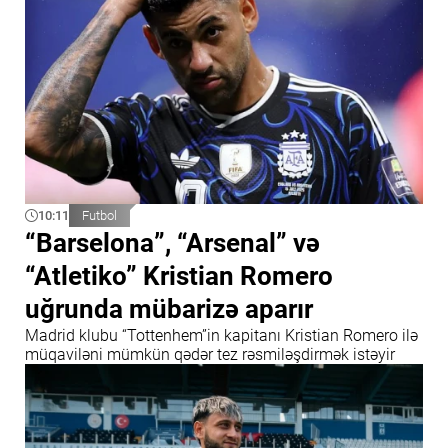
10:11
Futbol
“Barselona”, “Arsenal” və
“Atletiko” Kristian Romero
uğrunda mübarizə aparır
Madrid klubu “Tottenhem”in kapitanı Kristian Romero ilə
müqaviləni mümkün qədər tez rəsmiləşdirmək istəyir