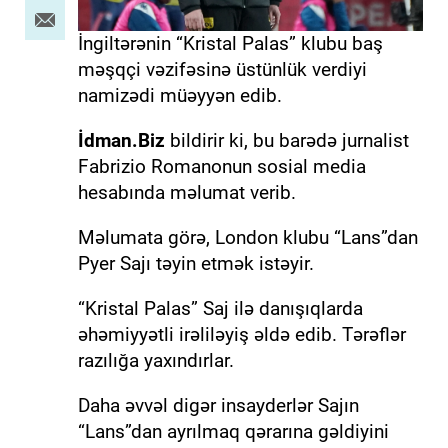
İngiltərənin “Kristal Palas” klubu baş
məşqçi vəzifəsinə üstünlük verdiyi
namizədi müəyyən edib.
İdman.Biz
bildirir ki, bu barədə jurnalist
Fabrizio Romanonun sosial media
hesabında məlumat verib.
Məlumata görə, London klubu “Lans”dan
Pyer Sajı təyin etmək istəyir.
“Kristal Palas” Saj ilə danışıqlarda
əhəmiyyətli irəliləyiş əldə edib. Tərəflər
razılığa yaxındırlar.
Daha əvvəl digər insayderlər Sajın
“Lans”dan ayrılmaq qərarına gəldiyini