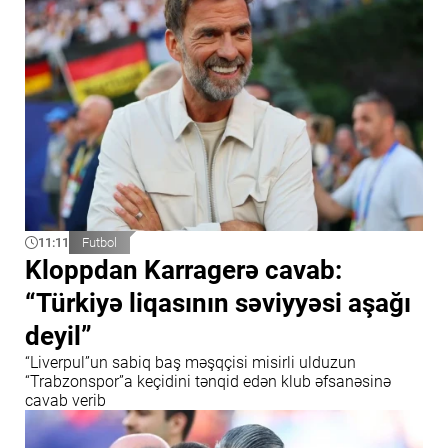
11:11
Futbol
Kloppdan Karragerə cavab:
“Türkiyə liqasının səviyyəsi aşağı
deyil”
“Liverpul”un sabiq baş məşqçisi misirli ulduzun
“Trabzonspor”a keçidini tənqid edən klub əfsanəsinə
cavab verib