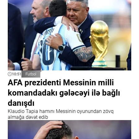
10:51
Futbol
AFA prezidenti Messinin milli
komandadakı gələcəyi ilə bağlı
danışdı
Klaudio Tapia hamını Messinin oyunundan zövq
almağa dəvət edib