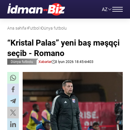
AZ
Ana səhifə
Futbol
Dünya futbolu
“Kristal Palas” yeni baş məşqçi
seçib - Romano
Dünya futbolu
Xəbərlər
3 İyun 2026 18:45
403