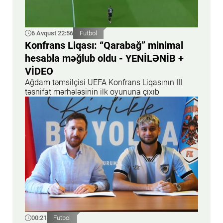
6 Avqust 22:56
Futbol
Konfrans Liqası: “Qarabağ” minimal
hesabla məğlub oldu - YENİLƏNİB +
VİDEO
Ağdam təmsilçisi UEFA Konfrans Liqasının III
təsnifat mərhələsinin ilk oyununa çıxıb
00:21
Futbol