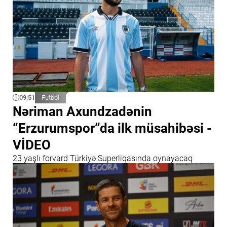
09:51
Futbol
Nəriman Axundzadənin
“Erzurumspor”da ilk müsahibəsi -
VİDEO
23 yaşlı forvard Türkiyə Superliqasında oynayacaq