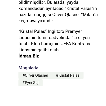
bildirmişdilər. Bu arada, yayda
komandadan ayrılacaq “Kristal Palas”ın
hazırkı məşqçisi Oliver Qlasner “Milan”a
keçməyə yaxındır.
“Kristal Palas” İngiltərə Premyer
Liqasının turnir cədvəlində 15-ci yeri
tutub. Klub həmçinin UEFA Konfrans
Liqasının qalibi olub.
İdman.Biz
Məqalədə:
#Oliver Qlasner
#Kristal Palas
#Pyer Saj