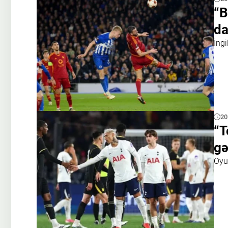
“B
da
İngi
20
“T
gə
Oyu