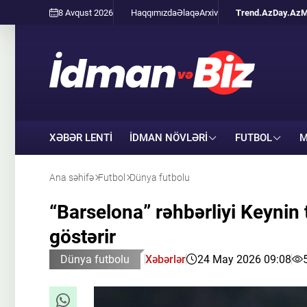
8 Avqust 2026
Haqqımızda
Əlaqə
Arxiv
Trend.Az
Day.Az
M
XƏBƏR LENTİ
İDMAN NÖVLƏRI
FUTBOL
M
Ana səhifə
Futbol
Dünya futbolu
“Barselona” rəhbərliyi Keynin
göstərir
Dünya futbolu
Xəbərlər
24 May 2026 09:08