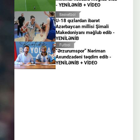
- YENİLƏNİB + VİDEO
Basketbol
U-18 qızlardan ibarət
Azərbaycan millisi Şimali
Makedoniyanı məğlub edib -
YENİLƏNİB
Futbol
“Ərzurumspor” Nəriman
Axundzadəni təqdim edib -
YENİLƏNİB + VİDEO