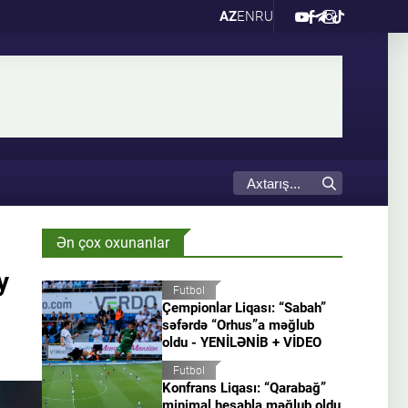
AZ
EN
RU
Ən çox oxunanlar
y
Futbol
Çempionlar Liqası: “Sabah”
səfərdə “Orhus”a məğlub
oldu - YENİLƏNİB + VİDEO
Futbol
Konfrans Liqası: “Qarabağ”
minimal hesabla məğlub oldu