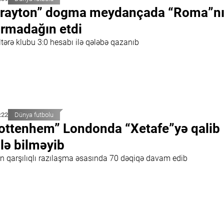
rayton” dogma meydançada “Roma”n
rmadağın etdi
ltərə klubu 3:0 hesabı ilə qələbə qazanıb
:22
Dünya futbolu
ottenhem” Londonda “Xetafe”yə qalib
lə bilməyib
n qarşılıqlı razılaşma əsasında 70 dəqiqə davam edib