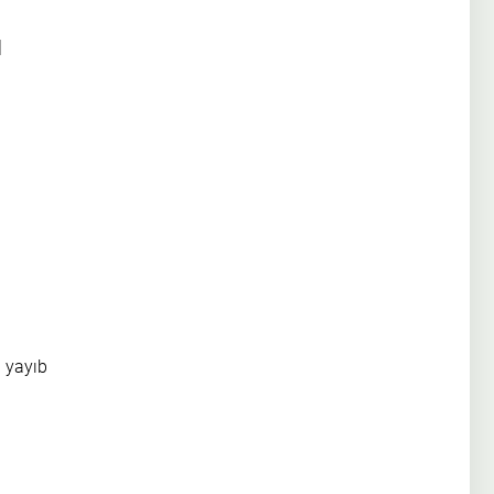
ı
 yayıb