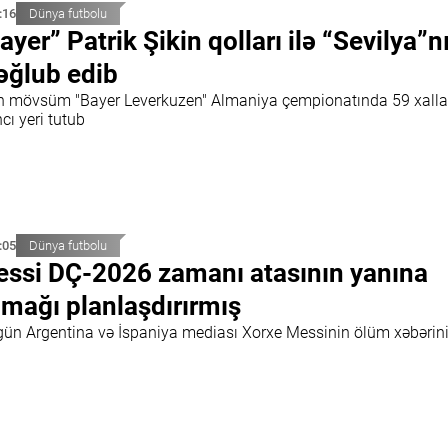
:16
Dünya futbolu
ayer” Patrik Şikin qolları ilə “Sevilya”n
ğlub edib
n mövsüm "Bayer Leverkuzen" Almaniya çempionatında 59 xalla
ncı yeri tutub
:05
Dünya futbolu
ssi DÇ-2026 zamanı atasının yanına
mağı planlaşdırırmış
gün Argentina və İspaniya mediası Xorxe Messinin ölüm xəbərini