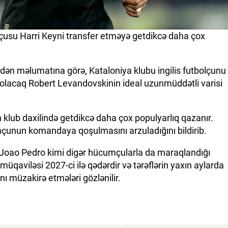
çusu Harri Keyni transfer etməyə getdikcə daha çox
nadən məlumatına görə, Kataloniya klubu ingilis futbolçunu
acaq Robert Levandovskinin ideal uzunmüddətli varisi
lub daxilində getdikcə daha çox populyarlıq qazanır.
mçunun komandaya qoşulmasını arzuladığını bildirib.
 Joao Pedro kimi digər hücumçularla da maraqlandığı
ə müqaviləsi 2027-ci ilə qədərdir və tərəflərin yaxın aylarda
 müzakirə etmələri gözlənilir.