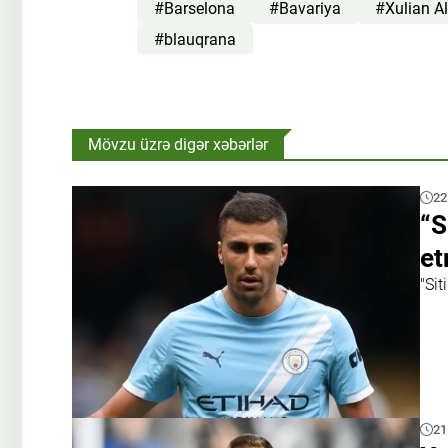
#Barselona
#Bavariya
#Xulian A
#blauqrana
Mövzu üzrə digər xəbərlər
22
“S
e
"Sit
21