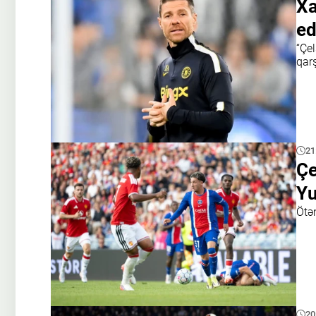
Xa
ed
“Çe
qar
21
Çe
Yu
Ötə
20