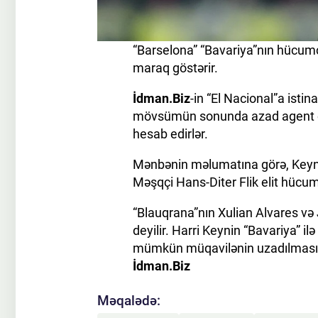
“Barselona” “Bavariya”nın hücum
maraq göstərir.
İdman.Biz
-in “El Nacional”a isti
mövsümün sonunda azad agent ol
hesab edirlər.
Mənbənin məlumatına görə, Keyn k
Məşqçi Hans-Diter Flik elit hücu
“Blauqrana”nın Xulian Alvares və
deyilir. Harri Keynin “Bavariya” il
mümkün müqavilənin uzadılmasını
İdman.Biz
Məqalədə: