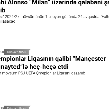
bi Alonso “Milan” üzərində qələbəni ş
ib
lsi” 2026/27 mövsümünün 1-ci oyun günündə 24 avqustda "Ful
şılaşacaq
:00
Dünya futbolu
mpionlar Liqasının qalibi “Mançester
nayted”lə heç-heçə etdi
n mövsüm PSJ UEFA Çmepionlar Liqasını qazanıb
:39
Dünya futbolu