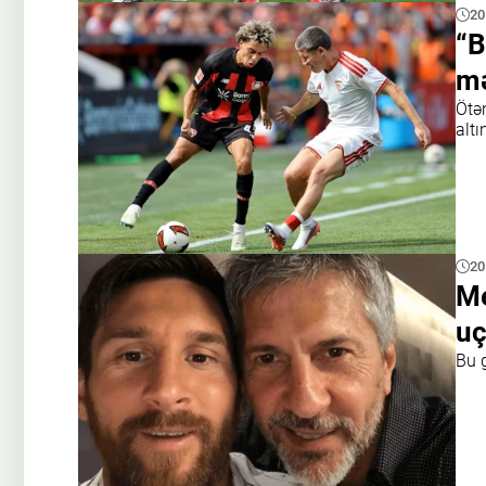
20
“B
mə
Ötə
altı
20
Me
uç
Bu 