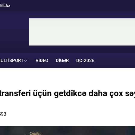
illi.Az
ULTISPORT
VIDEO
DIGƏR
DÇ-2026
 transferi üçün getdikcə daha çox sə
593