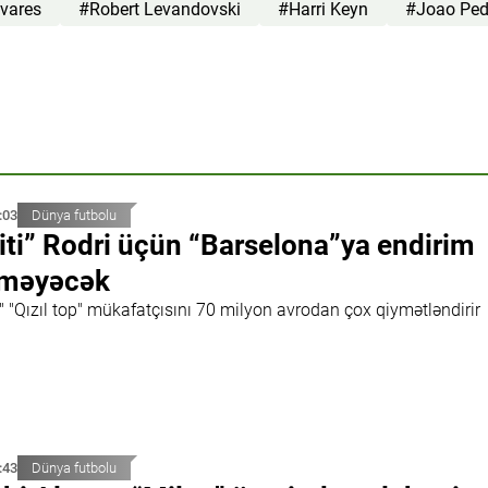
lvares
#Robert Levandovski
#Harri Keyn
#Joao Ped
:03
Dünya futbolu
iti” Rodri üçün “Barselona”ya endirim
tməyəcək
i" "Qızıl top" mükafatçısını 70 milyon avrodan çox qiymətləndirir
:43
Dünya futbolu