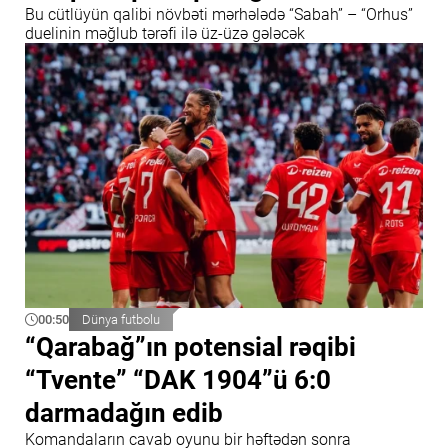
Bu cütlüyün qalibi növbəti mərhələdə “Sabah” – “Orhus”
duelinin məğlub tərəfi ilə üz-üzə gələcək
00:50
Dünya futbolu
“Qarabağ”ın potensial rəqibi
“Tvente” “DAK 1904”ü 6:0
darmadağın edib
Komandaların cavab oyunu bir həftədən sonra