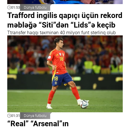
01:53
Dünya futbolu
Trafford ingilis qapıçı üçün rekord
məbləğə “Siti”dən “Lids”ə keçib
Ttransfer haqqı təxminən 40 milyon funt sterlinq olub
01:31
Dünya futbolu
“Real” “Arsenal”ın