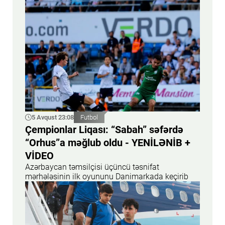
5 Avqust 23:08
Futbol
Çempionlar Liqası: “Sabah” səfərdə
“Orhus”a məğlub oldu - YENİLƏNİB +
VİDEO
Azərbaycan təmsilçisi üçüncü təsnifat
mərhələsinin ilk oyununu Danimarkada keçirib