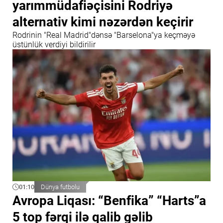
yarımmüdafiəçisini Rodriyə
alternativ kimi nəzərdən keçirir
Rodrinin "Real Madrid"dənsə "Barselona"ya keçməyə
üstünlük verdiyi bildirilir
01:10
Dünya futbolu
Avropa Liqası: “Benfika” “Harts”a
5 top fərqi ilə qalib gəlib