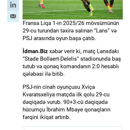
Fransa Liqa 1-in 2025/26 mövsümünün
29-cu turundan təxirə salınan “Lans” və
PSJ arasında oyun başa çatıb.
İdman.Biz
xəbər verir ki, matç Lansdakı
“Stade Bollaert-Delelis” stadionunda baş
tutub və qonaq komandanın 2:0 hesablı
qələbəsi ilə bitib.
PSJ-nin cinah oyunçusu Xviça
Kvaratsxeliya matçda ilk qolu 29-cu
dəqiqədə vurub. 90+3-cü dəqiqədə
hücumçu İbrahim Mbaye qonaqların
fərqini ikiqat artırıb.