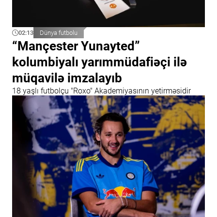
02:13
Dünya futbolu
“Mançester Yunayted”
kolumbiyalı yarımmüdafiəçi ilə
müqavilə imzalayıb
18 yaşlı futbolçu "Roxo" Akademiyasının yetirməsidir