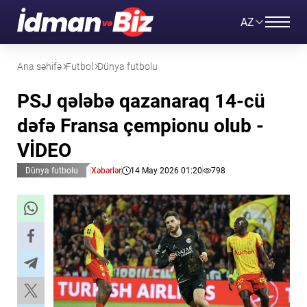
AZ
Ana səhifə
Futbol
Dünya futbolu
PSJ qələbə qazanaraq 14-cü
dəfə Fransa çempionu olub -
VİDEO
Dünya futbolu
Xəbərlər
14 May 2026 01:20
798