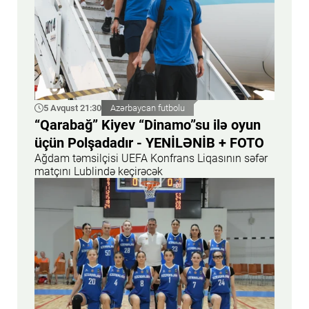
5 Avqust 21:30
Azərbaycan futbolu
“Qarabağ” Kiyev “Dinamo”su ilə oyun
üçün Polşadadır - YENİLƏNİB + FOTO
Ağdam təmsilçisi UEFA Konfrans Liqasının səfər
matçını Lublində keçirəcək