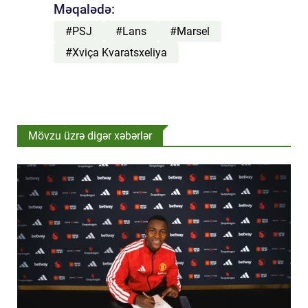
Məqalədə:
#PSJ
#Lans
#Marsel
#Xviça Kvaratsxeliya
Mövzu üzrə digər xəbərlər