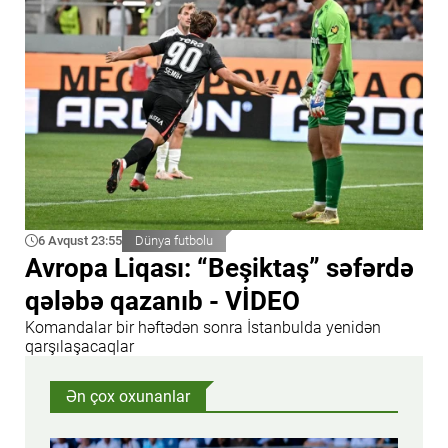
6 Avqust 23:55
Dünya futbolu
Avropa Liqası: “Beşiktaş” səfərdə
qələbə qazanıb - VİDEO
Komandalar bir həftədən sonra İstanbulda yenidən
qarşılaşacaqlar
Ən çox oxunanlar