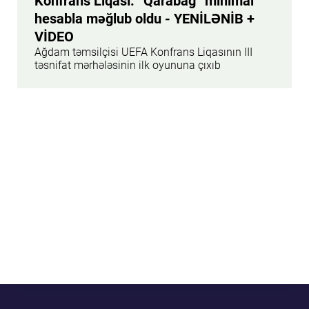
Konfrans Liqası: “Qarabağ” minimal
hesabla məğlub oldu - YENİLƏNİB +
VİDEO
Ağdam təmsilçisi UEFA Konfrans Liqasının III
təsnifat mərhələsinin ilk oyununa çıxıb