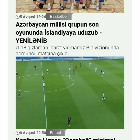
5 Avqust 19:24
Basketbol
Azərbaycan millisi qrupun son
oyununda İslandiyaya uduzub -
YENİLƏNİB
U-18 qızlardan ibarət yığmamız B divizionunda
dördüncü matçına çıxıb
6 Avqust 22:56
Futbol