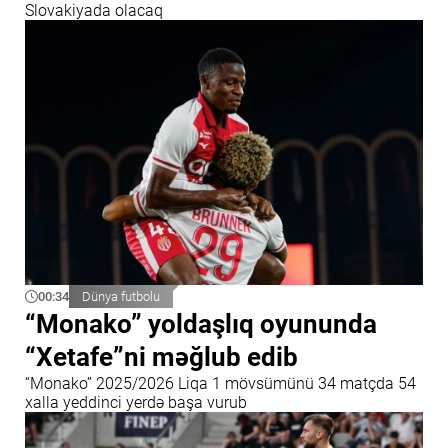
Slovakiyada olacaq
00:34
Dünya futbolu
“Monako” yoldaşlıq oyununda
“Xetafe”ni məğlub edib
“Monako” 2025/2026 Liqa 1 mövsümünü 34 matçda 54
xalla yeddinci yerdə başa vurub