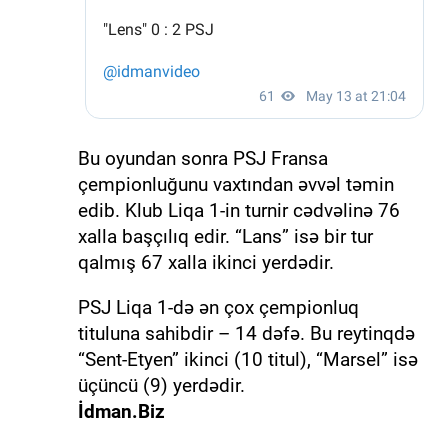
Bu oyundan sonra PSJ Fransa
çempionluğunu vaxtından əvvəl təmin
edib. Klub Liqa 1-in turnir cədvəlinə 76
xalla başçılıq edir. “Lans” isə bir tur
qalmış 67 xalla ikinci yerdədir.
PSJ Liqa 1-də ən çox çempionluq
tituluna sahibdir – 14 dəfə. Bu reytinqdə
“Sent-Etyen” ikinci (10 titul), “Marsel” isə
üçüncü (9) yerdədir.
İdman.Biz