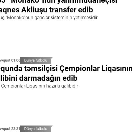
J “Monako”nun yarımmüdafiəçisi
qnes Akliuşu transfer edib
iuş “Monako”nun gənclər sisteminin yetirməsidir
Avqust 01:06
Dünya futbolu
qunda təmsilçisi Çempionlar Liqasını
libini darmadağın edib
Çempionlar Liqasının hazırkı qalibidir
Avqust 23:31
Dünya futbolu