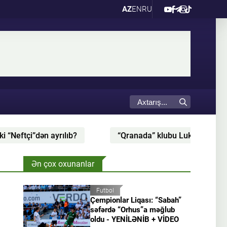
AZ
EN
RU
“Qranada” klubu Luka Zidanla müqavilənin ləğv olunduğunu
Ən çox oxunanlar
Futbol
Çempionlar Liqası: “Sabah”
səfərdə “Orhus”a məğlub
oldu - YENİLƏNİB + VİDEO