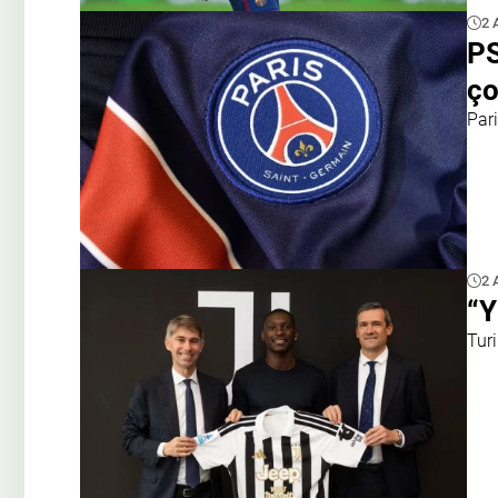
2 
PS
ço
Pari
2 
“Y
Turi