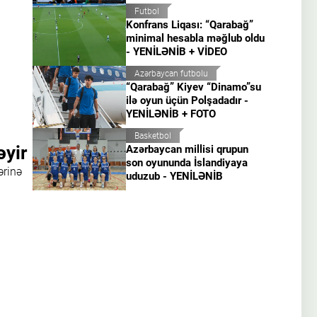
Futbol
Konfrans Liqası: “Qarabağ”
minimal hesabla məğlub oldu
- YENİLƏNİB + VİDEO
Azərbaycan futbolu
“Qarabağ” Kiyev “Dinamo”su
ilə oyun üçün Polşadadır -
YENİLƏNİB + FOTO
Basketbol
əyir
Azərbaycan millisi qrupun
son oyununda İslandiyaya
ərinə
uduzub - YENİLƏNİB