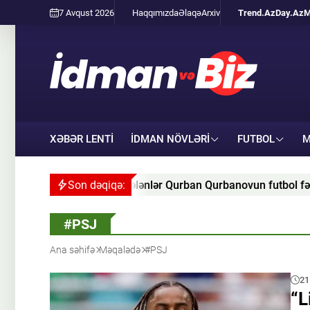
7 Avqust 2026
Haqqımızda
Əlaqə
Arxiv
Trend.Az
Day.Az
M
XƏBƏR LENTİ
İDMAN NÖVLƏRI
FUTBOL
M
ələnlər Qurban Qurbanovun futbol fəlsəfəsinə tam uyğunlaşmayı
Son dəqiqə:
#PSJ
Ana səhifə
Məqalədə
#PSJ
21
“L