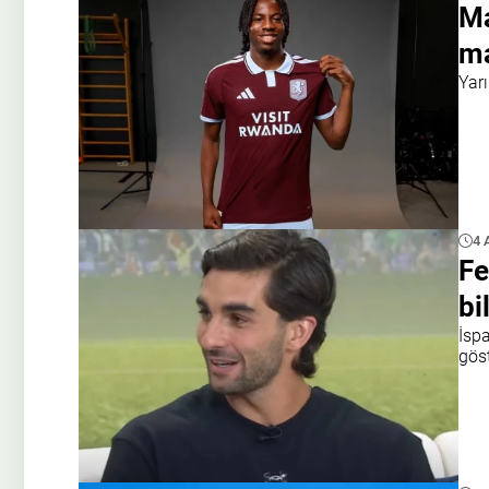
Ma
ma
Yar
4 
Fe
bi
İsp
gös