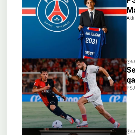
PS
Ma
Akl
6 
Se
qa
PSJ 
4 