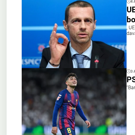
4 
UE
bo
, U
dav
3 
PS
“Ba