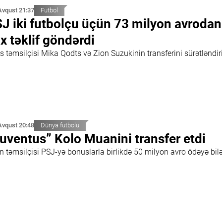
Avqust 21:37
Futbol
J iki futbolçu üçün 73 milyon avrodan
x təklif göndərdi
s təmsilçisi Mika Qodts və Zion Suzukinin transferini sürətləndir
Avqust 20:48
Dünya futbolu
uventus” Kolo Muanini transfer etdi
n təmsilçisi PSJ-yə bonuslarla birlikdə 50 milyon avro ödəyə bil