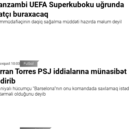
nzambi UEFA Superkuboku uğrunda
tçı buraxacaq
ımmüdafiəçinin dəqiq sağalma müddəti hazırda məlum deyil
Avqust 10:03
Futbol
rran Torres PSJ iddialarına münasibət
ldirib
aniyalı hücumçu “Barselona”nın onu komandada saxlamaq istədi
tərməli olduğunu deyib