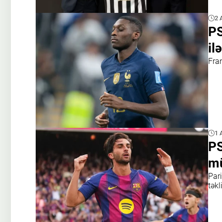
2 
PS
il
Fra
1 
PS
mü
Par
təkl