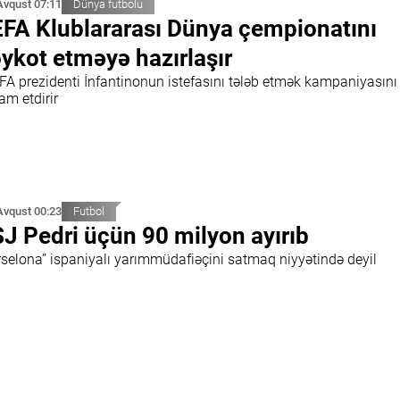
Avqust 07:11
Dünya futbolu
FA Klublararası Dünya çempionatını
ykot etməyə hazırlaşır
EFA prezidenti İnfantinonun istefasını tələb etmək kampaniyasını
am etdirir
Avqust 00:23
Futbol
J Pedri üçün 90 milyon ayırıb
rselona” ispaniyalı yarımmüdafiəçini satmaq niyyətində deyil