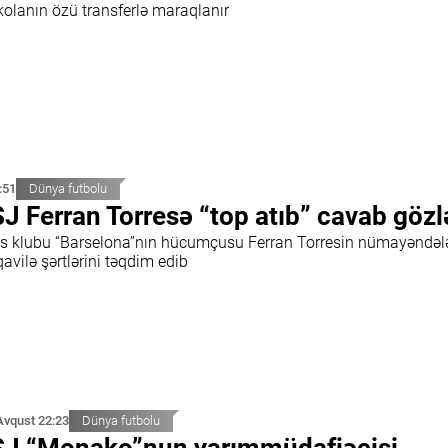
kolanın özü transferlə maraqlanır
:51
Dünya futbolu
J Ferran Torresə “top atıb” cavab gözl
is klubu “Barselona”nın hücumçusu Ferran Torresin nümayəndəl
vilə şərtlərini təqdim edib
Avqust 22:23
Dünya futbolu