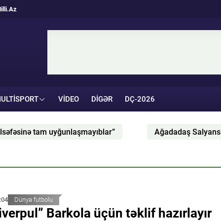
illi.Az
ULTISPORT
VIDEO
DIGƏR
DÇ-2026
blar”
Ağadadaş Salyanski “Neftçi”dən ayrılıb?
:04
Dünya futbolu
iverpul” Barkola üçün təklif hazırlayır