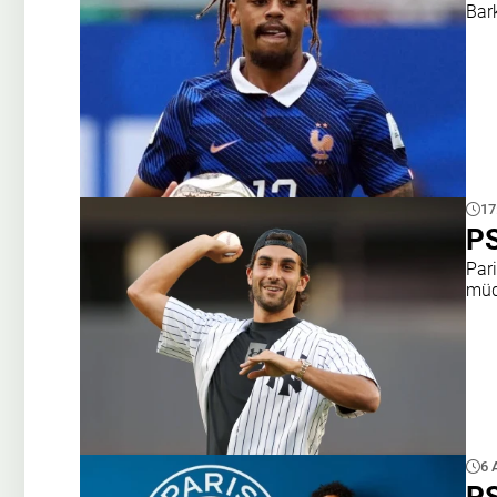
Bar
17
PS
Par
müqa
6 