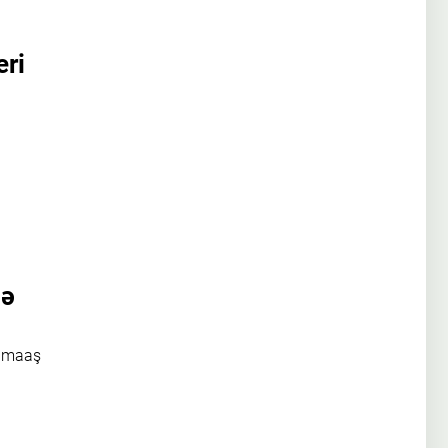
eri
lə
k maaş