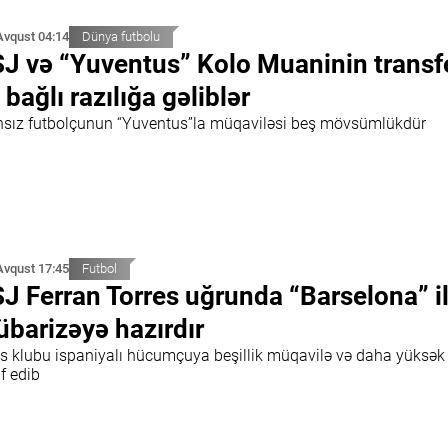
Avqust 04:14
Dünya futbolu
J və “Yuventus” Kolo Muaninin transf
ə bağlı razılığa gəliblər
nsız futbolçunun “Yuventus”la müqaviləsi beş mövsümlükdür
Avqust 17:45
Futbol
J Ferran Torres uğrunda “Barselona” i
barizəyə hazırdır
is klubu ispaniyalı hücumçuya beşillik müqavilə və daha yüksə
if edib