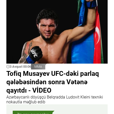
3 Avqust 00:06
MMA
Tofiq Musayev UFC-dəki parlaq
qələbəsindən sonra Vətənə
qayıtdı - VİDEO
Azərbaycanlı döyüşçü Belqradda Ludovit Kleini texniki
nokautla məğlub edib