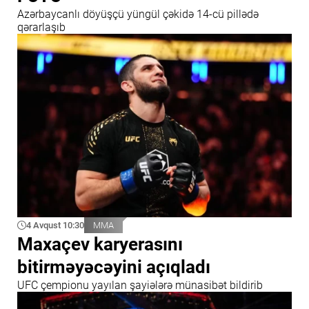
Azərbaycanlı döyüşçü yüngül çəkidə 14-cü pillədə
qərarlaşıb
4 Avqust 10:30
MMA
Maxaçev karyerasını
bitirməyəcəyini açıqladı
UFC çempionu yayılan şayiələrə münasibət bildirib