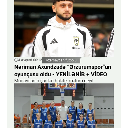
4 Avqust 00:12
Azərbaycan futbolu
Nəriman Axundzadə “Ərzurumspor”un
oyunçusu oldu - YENİLƏNİB + VİDEO
Müqavilənin şərtləri hələlik məlum deyil