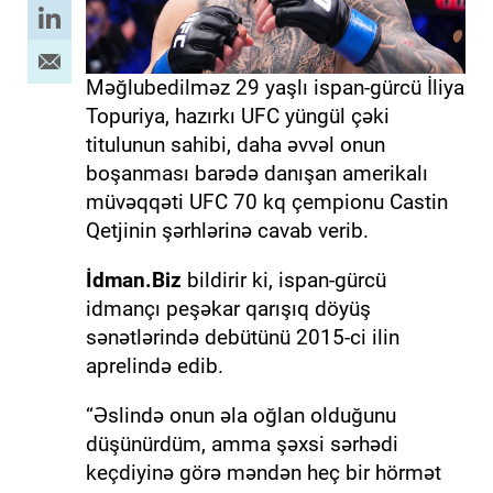
Məğlubedilməz 29 yaşlı ispan-gürcü İliya
Topuriya, hazırkı UFC yüngül çəki
titulunun sahibi, daha əvvəl onun
boşanması barədə danışan amerikalı
müvəqqəti UFC 70 kq çempionu Castin
Qetjinin şərhlərinə cavab verib.
İdman.Biz
bildirir ki, ispan-gürcü
idmançı peşəkar qarışıq döyüş
sənətlərində debütünü 2015-ci ilin
aprelində edib.
“Əslində onun əla oğlan olduğunu
düşünürdüm, amma şəxsi sərhədi
keçdiyinə görə məndən heç bir hörmət