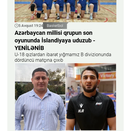
5 Avqust 19:24
Basketbol
Azərbaycan millisi qrupun son
oyununda İslandiyaya uduzub -
YENİLƏNİB
U-18 qızlardan ibarət yığmamız B divizionunda
dördüncü matçına çıxıb