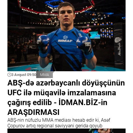
3 Avqust 09:50
MMA
ABŞ-də azərbaycanlı döyüşçünün
UFC ilə müqavilə imzalamasına
çağırış edilib - İDMAN.BİZ-in
ARAŞDIRMASI
ABŞ-nin nüfuzlu MMA mediası hesab edir ki, Asəf
Çopurov artıq regional səviyyəni geridə qoyub