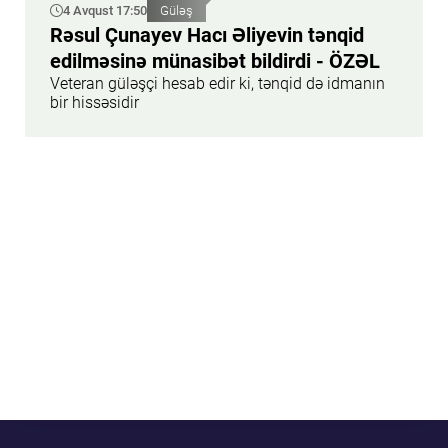
4 Avqust 17:50
Güləş
Rəsul Çunayev Hacı Əliyevin tənqid
edilməsinə münasibət bildirdi - ÖZƏL
Veteran güləşçi hesab edir ki, tənqid də idmanın
bir hissəsidir