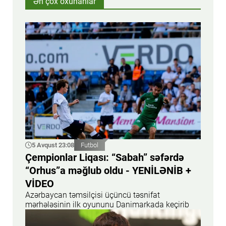
Ən çox oxunanlar
5 Avqust 23:08
Futbol
Çempionlar Liqası: “Sabah” səfərdə
“Orhus”a məğlub oldu - YENİLƏNİB +
VİDEO
Azərbaycan təmsilçisi üçüncü təsnifat
mərhələsinin ilk oyununu Danimarkada keçirib