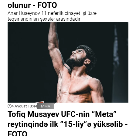
olunur - FOTO
Anar Hüseynov 11 nəfərlik cinayət işi üzrə
təqsirləndirilən şəxslər arasındadır
4 Avqust 13:44
MMA
Tofiq Musayev UFC-nin “Meta”
reytinqində ilk “15-liy”ə yüksəlib -
FOTO