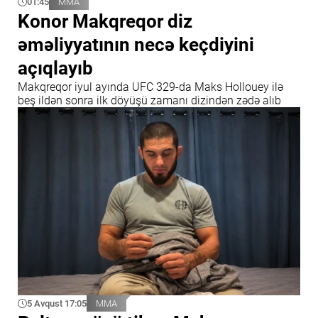
01:45
MMA
Konor Makqreqor diz
əməliyyatının necə keçdiyini
açıqlayıb
Makqreqor iyul ayında UFC 329-da Maks Hollouey ilə
beş ildən sonra ilk döyüşü zamanı dizindən zədə alıb
5 Avqust 17:05
MMA