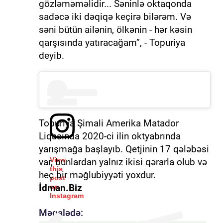
gözləməməlidir... Səninlə oktaqonda
sadəcə iki dəqiqə keçirə bilərəm. Və
səni bütün ailənin, ölkənin - hər kəsin
qarşısında yatıracağam”, - Topuriya
deyib.
Topuriya Şimali Amerika Matador
Liqasında 2020-ci ilin oktyabrında
yarışmağa başlayıb. Qetjinin 17 qələbəsi
View
var, bunlardan yalnız ikisi qərarla olub və
this
heç bir məğlubiyyəti yoxdur.
post
İdman.Biz
on
Instagram
Məqalədə: