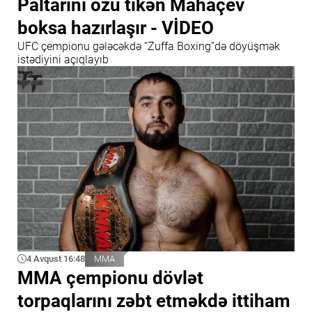
Paltarını özü tikən Mahaçev
boksa hazırlaşır - VİDEO
UFC çempionu gələcəkdə “Zuffa Boxing”də döyüşmək
istədiyini açıqlayıb
4 Avqust 16:48
MMA
MMA çempionu dövlət
torpaqlarını zəbt etməkdə ittiham