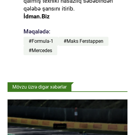
qalmış texniki nasazlıq səbəbindən
qələbə şansını itirib.
İdman.Biz
Məqalədə:
#Formula-1
#Maks Ferstappen
#Mercedes
Mövzu üzrə digər xəbərlər