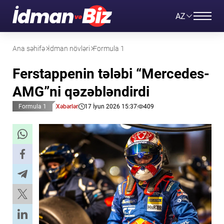
AZ
Ana səhifə
İdman növləri
Formula 1
Ferstappenin tələbi “Mercedes-
AMG”ni qəzəbləndirdi
Formula 1
Xəbərlər
17 İyun 2026 15:37
409