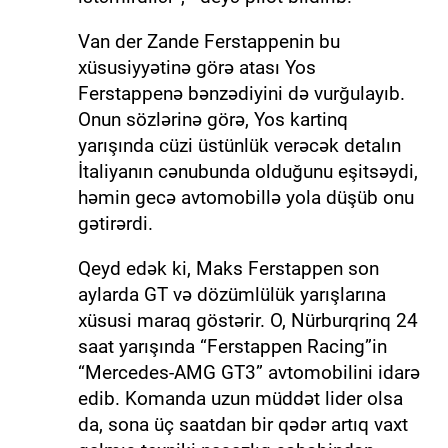
Van der Zande Ferstappenin bu
xüsusiyyətinə görə atası Yos
Ferstappenə bənzədiyini də vurğulayıb.
Onun sözlərinə görə, Yos kartinq
yarışında cüzi üstünlük verəcək detalın
İtaliyanın cənubunda olduğunu eşitsəydi,
həmin gecə avtomobillə yola düşüb onu
gətirərdi.
Qeyd edək ki, Maks Ferstappen son
aylarda GT və dözümlülük yarışlarına
xüsusi maraq göstərir. O, Nürburqrinq 24
saat yarışında “Ferstappen Racing”in
“Mercedes-AMG GT3” avtomobilini idarə
edib. Komanda uzun müddət lider olsa
da, sona üç saatdan bir qədər artıq vaxt