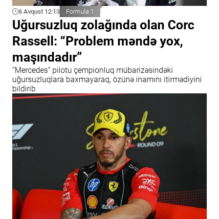
6 Avqust 12:13
Formula 1
Uğursuzluq zolağında olan Corc
Rassell: “Problem məndə yox,
maşındadır”
“Mercedes” pilotu çempionluq mübarizəsindəki
uğursuzluqlara baxmayaraq, özünə inamını itirmədiyini
bildirib