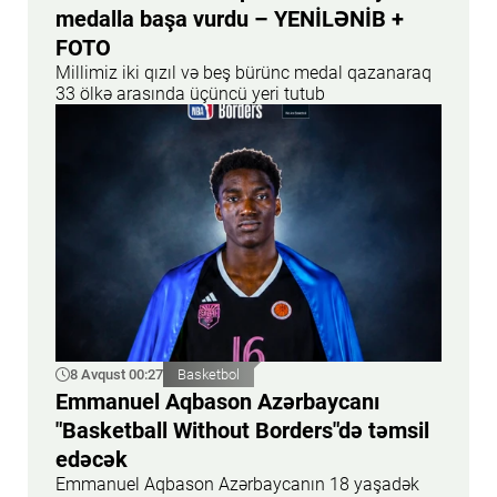
medalla başa vurdu – YENİLƏNİB +
FOTO
Millimiz iki qızıl və beş bürünc medal qazanaraq
33 ölkə arasında üçüncü yeri tutub
8 Avqust 00:27
Basketbol
Emmanuel Aqbason Azərbaycanı
"Basketball Without Borders"də təmsil
edəcək
Emmanuel Aqbason Azərbaycanın 18 yaşadək