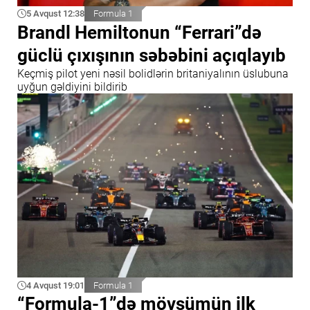
5 Avqust 12:38
Formula 1
Brandl Hemiltonun “Ferrari”də
güclü çıxışının səbəbini açıqlayıb
Keçmiş pilot yeni nəsil bolidlərin britaniyalının üslubuna
uyğun gəldiyini bildirib
4 Avqust 19:01
Formula 1
“Formula-1”də mövsümün ilk