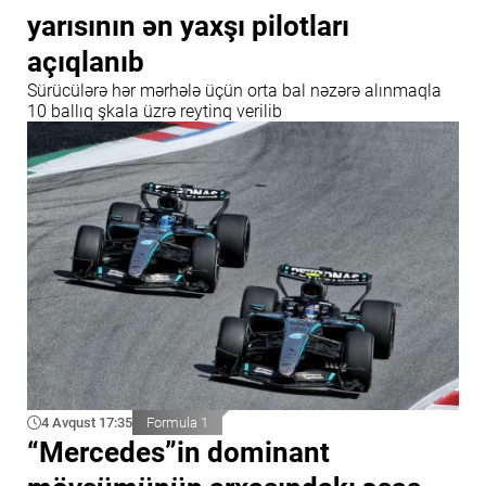
yarısının ən yaxşı pilotları
açıqlanıb
Sürücülərə hər mərhələ üçün orta bal nəzərə alınmaqla
10 ballıq şkala üzrə reytinq verilib
4 Avqust 17:35
Formula 1
“Mercedes”in dominant