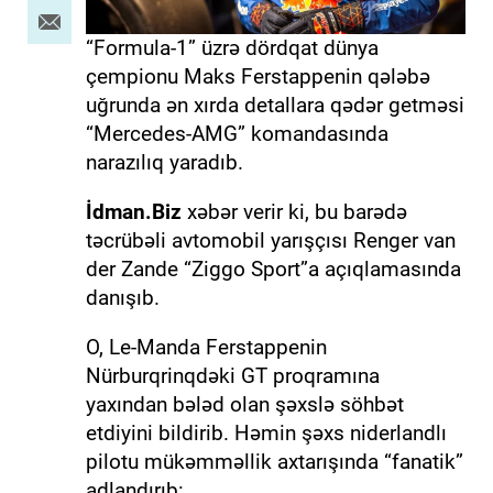
“Formula-1” üzrə dördqat dünya
çempionu Maks Ferstappenin qələbə
uğrunda ən xırda detallara qədər getməsi
“Mercedes-AMG” komandasında
narazılıq yaradıb.
İdman.Biz
xəbər verir ki, bu barədə
təcrübəli avtomobil yarışçısı Renger van
der Zande “Ziggo Sport”a açıqlamasında
danışıb.
O, Le-Manda Ferstappenin
Nürburqrinqdəki GT proqramına
yaxından bələd olan şəxslə söhbət
etdiyini bildirib. Həmin şəxs niderlandlı
pilotu mükəmməllik axtarışında “fanatik”
adlandırıb: