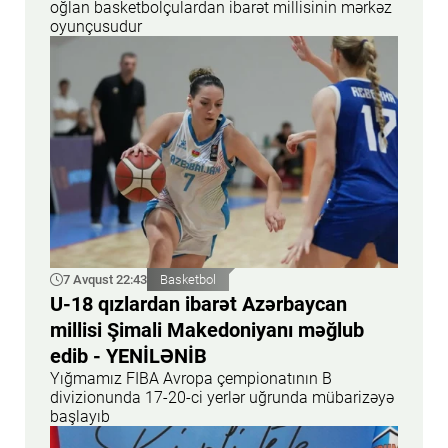
oğlan basketbolçulardan ibarət millisinin mərkəz
oyunçusudur
7 Avqust 22:43
Basketbol
U-18 qızlardan ibarət Azərbaycan
millisi Şimali Makedoniyanı məğlub
edib - YENİLƏNİB
Yığmamız FIBA Avropa çempionatının B
divizionunda 17-20-ci yerlər uğrunda mübarizəyə
başlayıb