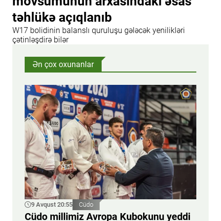
mövsümünün arxasındakı əsas
təhlükə açıqlanıb
W17 bolidinin balanslı quruluşu gələcək yenilikləri
çətinləşdirə bilər
Ən çox oxunanlar
9 Avqust 20:55
Cüdo
Cüdo millimiz Avropa Kubokunu yeddi