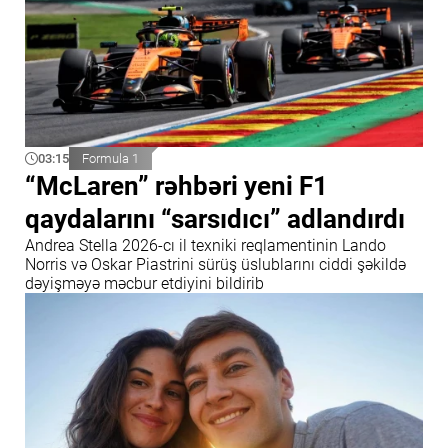
03:15
Formula 1
“McLaren” rəhbəri yeni F1
qaydalarını “sarsıdıcı” adlandırdı
Andrea Stella 2026-cı il texniki reqlamentinin Lando
Norris və Oskar Piastrini sürüş üslublarını ciddi şəkildə
dəyişməyə məcbur etdiyini bildirib