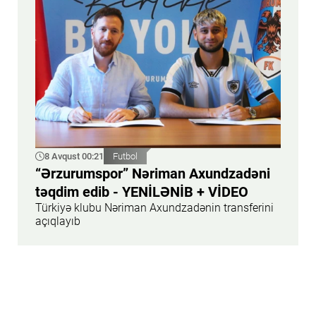
8 Avqust 00:21
Futbol
“Ərzurumspor” Nəriman Axundzadəni
təqdim edib - YENİLƏNİB + VİDEO
Türkiyə klubu Nəriman Axundzadənin transferini
açıqlayıb