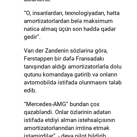
“O, insanlardan, texnologiyadan, hətta
amortizatorlardan belə maksimum
nəticə almaq üçün son həddə qədər
gedir”.
Van der Zandenin sözlərinə görə,
Ferstappen bir dəfə Fransadakı
tanışından aldığı amortizatorlarla dolu
qutunu komandaya gətirib və onların
avtomobildə istifadə olunmasını tələb
edib.
“Mercedes-AMG” bundan çox
qəzəbləndi. Onlar özlərinin adətən
istifadə etdiyi alman istehsalçısının
amortizatorlarından imtina etmək
istəmirdilər”, - deyə pilot bildirib.