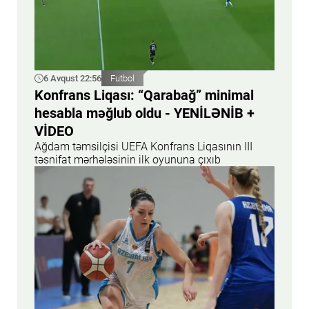
6 Avqust 22:56
Futbol
Konfrans Liqası: “Qarabağ” minimal
hesabla məğlub oldu - YENİLƏNİB +
VİDEO
Ağdam təmsilçisi UEFA Konfrans Liqasının III
təsnifat mərhələsinin ilk oyununa çıxıb