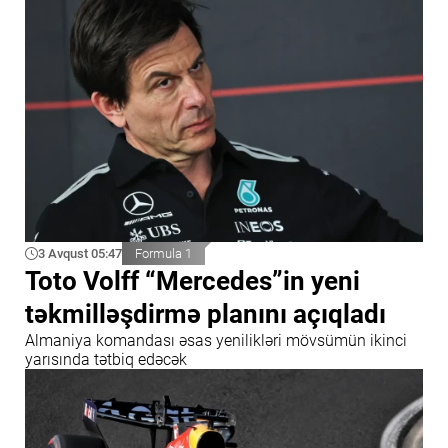
3 Avqust 05:47
Formula 1
Toto Volff “Mercedes”in yeni
təkmilləşdirmə planını açıqladı
Almaniya komandası əsas yenilikləri mövsümün ikinci
yarısında tətbiq edəcək