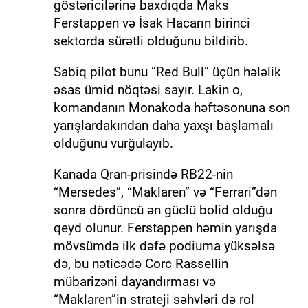
göstəricilərinə baxdıqda Maks
Ferstappen və İsak Hacarın birinci
sektorda sürətli olduğunu bildirib.
Sabiq pilot bunu “Red Bull” üçün hələlik
əsas ümid nöqtəsi sayır. Lakin o,
komandanın Monakoda həftəsonuna son
yarışlardakından daha yaxşı başlamalı
olduğunu vurğulayıb.
Kanada Qran-prisində RB22-nin
“Mersedes”, “Maklaren” və “Ferrari”dən
sonra dördüncü ən güclü bolid olduğu
qeyd olunur. Ferstappen həmin yarışda
mövsümdə ilk dəfə podiuma yüksəlsə
də, bu nəticədə Corc Rassellin
mübarizəni dayandırması və
“Maklaren”in strateji səhvləri də rol