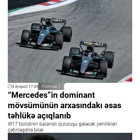
4 Avqust 17:35
Formula 1
“Mercedes”in dominant
mövsümünün arxasındakı əsas
təhlükə açıqlanıb
W17 bolidinin balanslı quruluşu gələcək yenilikləri
çətinləşdirə bilər