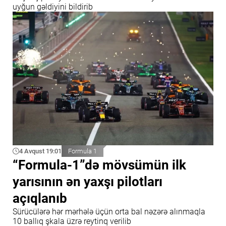
uyğun gəldiyini bildirib
4 Avqust 19:01
Formula 1
“Formula-1”də mövsümün ilk
yarısının ən yaxşı pilotları
açıqlanıb
Sürücülərə hər mərhələ üçün orta bal nəzərə alınmaqla
10 ballıq şkala üzrə reytinq verilib