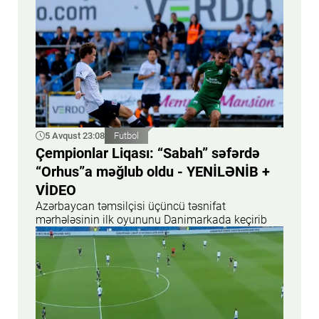
5 Avqust 23:08
Futbol
Çempionlar Liqası: “Sabah” səfərdə
“Orhus”a məğlub oldu - YENİLƏNİB +
VİDEO
Azərbaycan təmsilçisi üçüncü təsnifat
mərhələsinin ilk oyununu Danimarkada keçirib