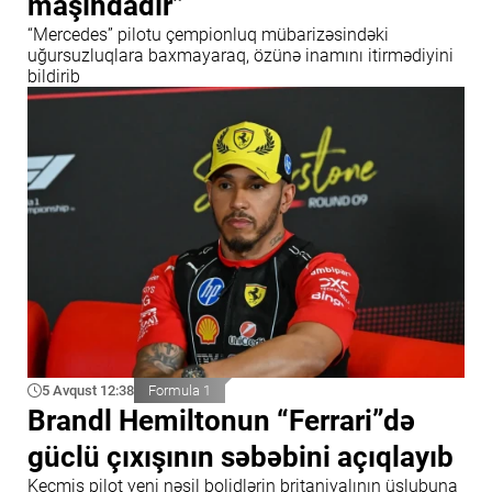
maşındadır”
“Mercedes” pilotu çempionluq mübarizəsindəki
uğursuzluqlara baxmayaraq, özünə inamını itirmədiyini
bildirib
5 Avqust 12:38
Formula 1
Brandl Hemiltonun “Ferrari”də
güclü çıxışının səbəbini açıqlayıb
Keçmiş pilot yeni nəsil bolidlərin britaniyalının üslubuna