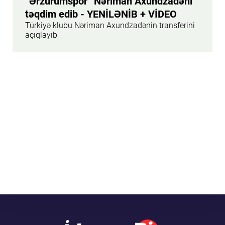
“Ərzurumspor” Nəriman Axundzadəni
təqdim edib - YENİLƏNİB + VİDEO
Türkiyə klubu Nəriman Axundzadənin transferini
açıqlayıb