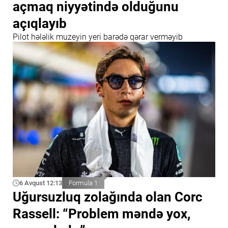
açmaq niyyətində olduğunu
açıqlayıb
Pilot hələlik muzeyin yeri barədə qərar verməyib
6 Avqust 12:13
Formula 1
Uğursuzluq zolağında olan Corc
Rassell: “Problem məndə yox,