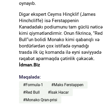
oynayıb.
Digər ekspert Ceyms Hinçklif (James
Hinchcliffe) isə Ferstappenin
Kanadadakı podiumunu tam güclü nəticə
kimi qiymətləndirmir. Onun fikrincə, “Red
Bull”un bolidi Monako kimi qabarıqlı və
bordürlərdən çox istifadə oynadığı
trasda ilk üç komanda ilə eyni səviyyədə
rəqabət aparmaqda çətinlik çəkəcək.
İdman.Biz
Məqalədə:
#Formula-1
#Maks Ferstappen
#Red Bull
#İsak Hacar
#Monako Qran-prisi