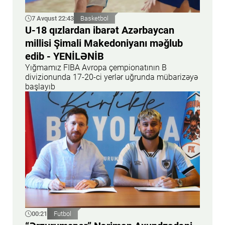
7 Avqust 22:43
Basketbol
U-18 qızlardan ibarət Azərbaycan
millisi Şimali Makedoniyanı məğlub
edib - YENİLƏNİB
Yığmamız FIBA Avropa çempionatının B
divizionunda 17-20-ci yerlər uğrunda mübarizəyə
başlayıb
00:21
Futbol