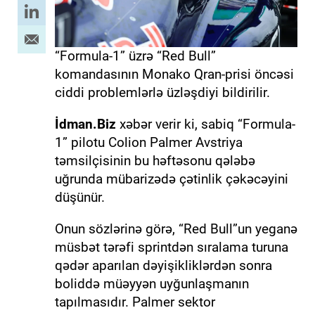
“Formula-1” üzrə “Red Bull”
komandasının Monako Qran-prisi öncəsi
ciddi problemlərlə üzləşdiyi bildirilir.
İdman.Biz
xəbər verir ki, sabiq “Formula-
1” pilotu Colion Palmer Avstriya
təmsilçisinin bu həftəsonu qələbə
uğrunda mübarizədə çətinlik çəkəcəyini
düşünür.
Onun sözlərinə görə, “Red Bull”un yeganə
müsbət tərəfi sprintdən sıralama turuna
qədər aparılan dəyişikliklərdən sonra
boliddə müəyyən uyğunlaşmanın
tapılmasıdır. Palmer sektor