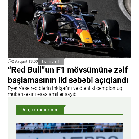
2 Avqust 13:59
Formula 1
“Red Bull”un F1 mövsümünə zəif
başlamasının iki səbəbi açıqlandı
Pyer Vaşe rəqiblərin inkişafını və ötənilki çempionluq
mübarizəsini əsas amillər sayıb
Ən çox oxunanlar