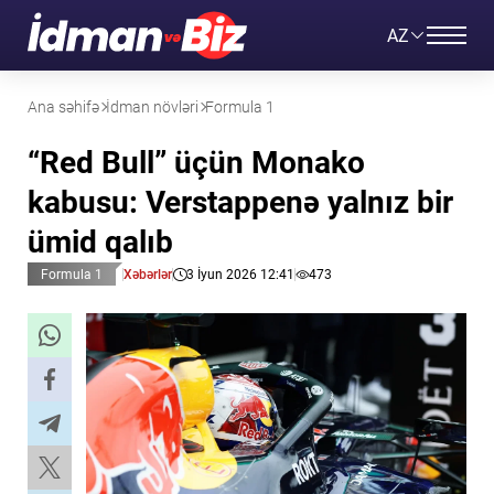
AZ
Ana səhifə
İdman növləri
Formula 1
“Red Bull” üçün Monako
kabusu: Verstappenə yalnız bir
ümid qalıb
Formula 1
Xəbərlər
3 İyun 2026 12:41
473