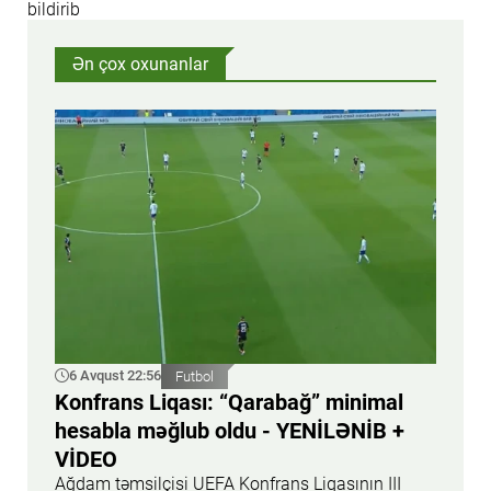
bildirib
Ən çox oxunanlar
6 Avqust 22:56
Futbol
Konfrans Liqası: “Qarabağ” minimal
hesabla məğlub oldu - YENİLƏNİB +
VİDEO
Ağdam təmsilçisi UEFA Konfrans Liqasının III