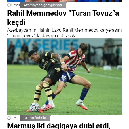
17:23
Azərbaycan çempionatı
Rahil Məmmədov “Turan Tovuz”a
keçdi
Azərbaycan millisinin üzvü Rahil Məmmədov karyerasını
“Turan Tovuz”da davam etdirəcək
17:11
Dünya futbolu
Marmuş iki dəqiqəyə dubl etdi,