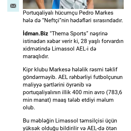
Portuqaliyalı hücumçu Pedro Markes
hələ də “Neftçi”nin hədəfləri sırasındadır.
İdman.Biz
“Thema Sports” nəşrinə
istinadən xəbər verir ki, 28 yaşlı forvardın
xidmətində Limassol AEL-i də
maraqlıdır.
Kipr klubu Markesə hələlik rəsmi təklif
göndərməyib. AEL rəhbərliyi futbolçunun
maliyyə şərtlərini öyrənib və
portuqaliyalının illik 400 min avro (783,6
min manat) maaş tələb etdiyi məlum
olub.
Bu məbləğin Limassol təmsilçisi üçün
yüksək olduğu bildirilir və AEL-də ötən