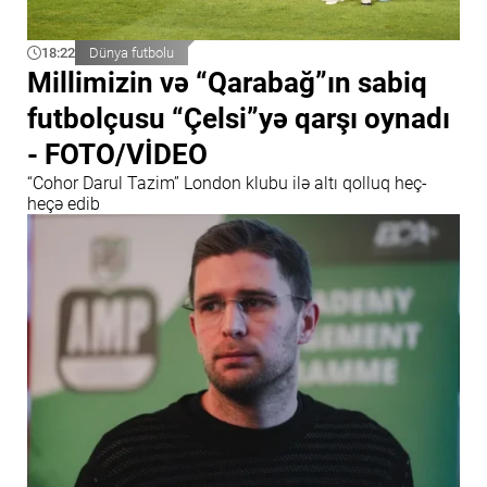
18:22
Dünya futbolu
Millimizin və “Qarabağ”ın sabiq
futbolçusu “Çelsi”yə qarşı oynadı
- FOTO/VİDEO
“Cohor Darul Tazim” London klubu ilə altı qolluq heç-
heçə edib