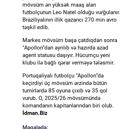
mövsüm ən yüksək maaş alan
futbolçunun Leo Natel olduğu vurğulanır.
Braziliyalının illik qazancı 270 min avro
təşkil edib.
Markes mövsüm başa çatdıqdan sonra
“Apollon”dan ayrılıb və hazırda azad
agent statusu daşıyır. Hücumçu yeni
klubu ilə bağlı qərar verməyə tələsmir.
Portuqaliyalı futbolçu “Apollon”da
keçirdiyi üç mövsüm ərzində bütün
turnirlərdə 85 oyuna çıxıb və 35 qol
vurub. O, 2025/26 mövsümündə
komandanın kapitanlarından biri olub.
İdman.Biz
Məqalədə: