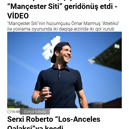
“Mançester Siti” geridönüş etdi -
VİDEO
“Mançester Siti”nin hücumçusu Ömər Marmuş “Atletiko”
ilə yoxlama oyununda iki dəqiqə ərzində iki qol vurub
16:48
Dünya futbolu
Serxi Roberto “Los-Anceles
Qalaksi”yə keçdi