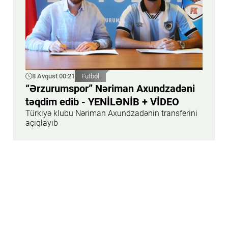
8 Avqust 00:21
Futbol
“Ərzurumspor” Nəriman Axundzadəni
təqdim edib - YENİLƏNİB + VİDEO
Türkiyə klubu Nəriman Axundzadənin transferini
açıqlayıb