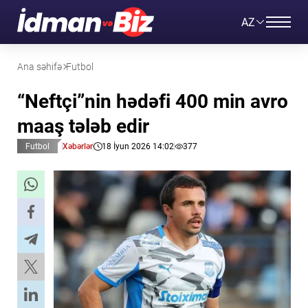
AZ
Ana səhifə
Futbol
“Neftçi”nin hədəfi 400 min avro
maaş tələb edir
Futbol
Xəbərlər
18 İyun 2026 14:02
377