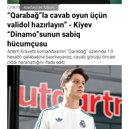
18:13
Azərbaycan futbolu
“Qarabağ”la cavab oyun üçün
validol hazırlayın” - Kiyev
“Dinamo”sunun sabiq
hücumçusu
Artem Kravets komandasının “Qarabağ” üzərində 1:0
hesablı qələbəsinə baxmayaraq, cavab görüşü öncəsi
ciddi narahatlığını ifadə edib