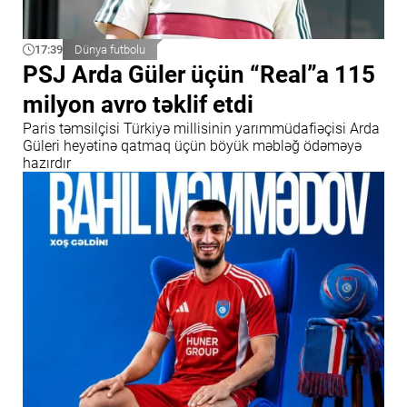
17:39
Dünya futbolu
PSJ Arda Güler üçün “Real”a 115
milyon avro təklif etdi
Paris təmsilçisi Türkiyə millisinin yarımmüdafiəçisi Arda
Güleri heyətinə qatmaq üçün böyük məbləğ ödəməyə
hazırdır