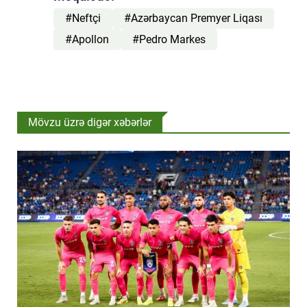
#Neftçi
#Azərbaycan Premyer Liqası
#Apollon
#Pedro Markes
Mövzu üzrə digər xəbərlər