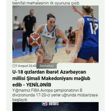
təsnifat mərhələsinin ilk oyununa çıxıb
7 Avqust 22:43
Basketbol
U-18 qızlardan ibarət Azərbaycan
millisi Şimali Makedoniyanı məğlub
edib - YENİLƏNİB
Yığmamız FIBA Avropa çempionatının B
divizionunda 17-20-ci yerlər uğrunda mübarizəyə
başlayıb