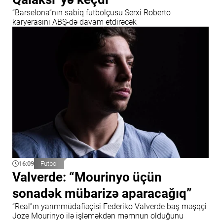
“Barselona”nın sabiq futbolçusu Serxi Roberto
karyerasını ABŞ-də davam etdirəcək
16:09
Futbol
Valverde: “Mourinyo üçün
sonadək mübarizə aparacağıq”
“Real”ın yarımmüdafiəçisi Federiko Valverde baş məşqçi
Joze Mourinyo ilə işləməkdən məmnun olduğunu