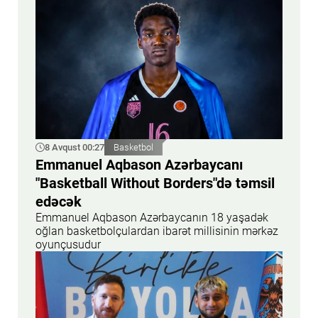
8 Avqust 00:27
Basketbol
Emmanuel Aqbason Azərbaycanı
"Basketball Without Borders"də təmsil
edəcək
Emmanuel Aqbason Azərbaycanın 18 yaşadək
oğlan basketbolçulardan ibarət millisinin mərkəz
oyunçusudur