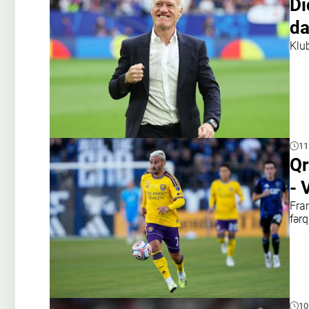
Di
da
Klu
11
Qr
- 
Fran
fərq
10