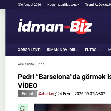
6 Avqust 2026
Haqqımızda
Əlaqə
Arxiv
Trend.Az
Day.Az
M
XƏBƏR LENTİ
İDMAN NÖVLƏRI
FUTBOL
M
Ana səhifə
Futbol
Pedri “Barselona”da görmək is
VİDEO
Futbol
Xəbərlər
24 Fevral 2026 09:32
302