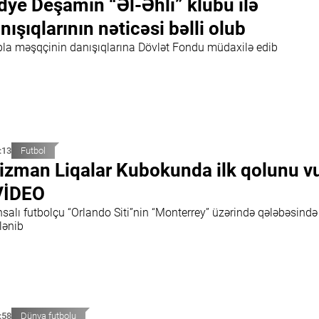
dye Deşamın “Əl-Əhli” klubu ilə
nışıqlarının nəticəsi bəlli olub
bla məşqçinin danışıqlarına Dövlət Fondu müdaxilə edib
:13
Futbol
izman Liqalar Kubokunda ilk qolunu v
VİDEO
salı futbolçu “Orlando Siti”nin “Monterrey” üzərində qələbəsində
lənib
:58
Dünya futbolu