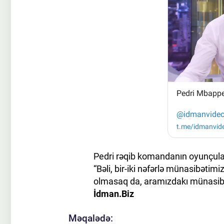
Pedri rəqib komandanın oyunçuları
“Bəli, bir-iki nəfərlə münasibətim
olmasaq da, aramızdakı münasibət
İdman.Biz
Məqalədə: