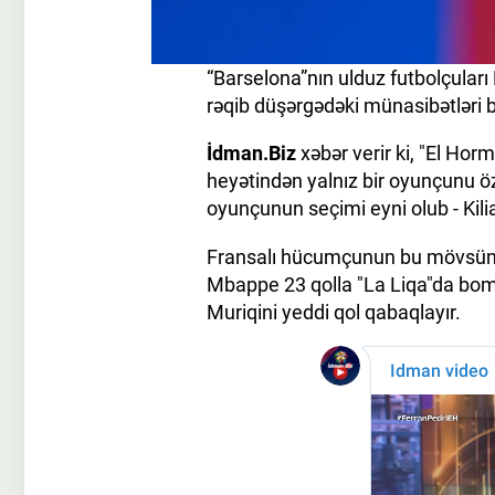
“Barselona”nın ulduz futbolçuları 
rəqib düşərgədəki münasibətləri b
İdman.Biz
xəbər verir ki, "El Hor
heyətindən yalnız bir oyunçunu öz 
oyunçunun seçimi eyni olub - Kil
Fransalı hücumçunun bu mövsümk
Mbappe 23 qolla "La Liqa"da bombar
Muriqini yeddi qol qabaqlayır.