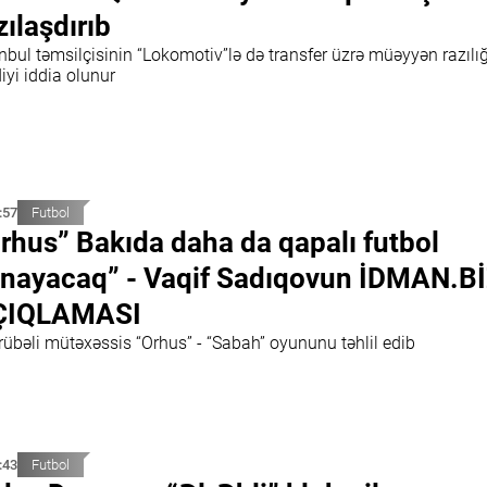
zılaşdırıb
nbul təmsilçisinin “Lokomotiv”lə də transfer üzrə müəyyən razılı
iyi iddia olunur
:57
Futbol
rhus” Bakıda daha da qapalı futbol
nayacaq” - Vaqif Sadıqovun İDMAN.B
ÇIQLAMASI
rübəli mütəxəssis “Orhus” - “Sabah” oyununu təhlil edib
:43
Futbol