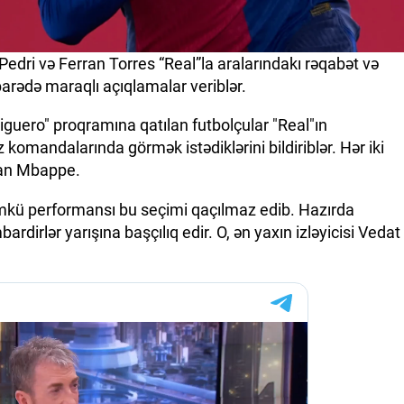
Pedri və Ferran Torres “Real”la aralarındakı rəqabət və
arədə maraqlı açıqlamalar veriblər.
miguero" proqramına qatılan futbolçular "Real"ın
komandalarında görmək istədiklərini bildiriblər. Hər iki
ian Mbappe.
ü performansı bu seçimi qaçılmaz edib. Hazırda
dirlər yarışına başçılıq edir. O, ən yaxın izləyicisi Vedat