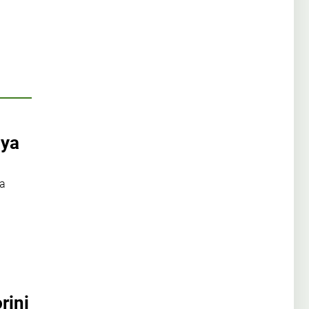
aya
la
rini