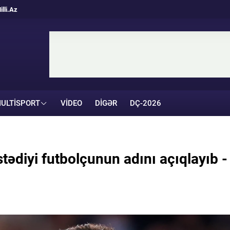
illi.Az
ULTISPORT
VIDEO
DIGƏR
DÇ-2026
tədiyi futbolçunun adını açıqlayıb -