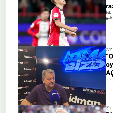
ra
İsta
gəld
11
“O
oy
A
Təc
11