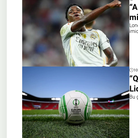
“A
mi
Lond
imic
10
“Q
Li
Bu 