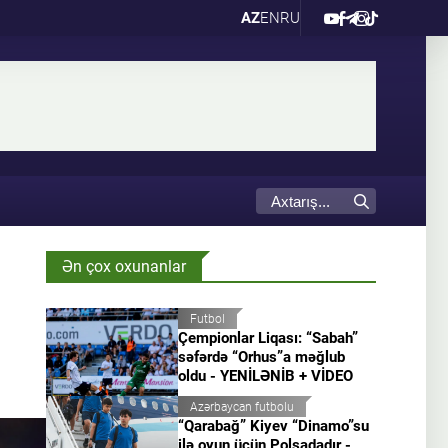
AZ
EN
RU
Ən çox oxunanlar
Futbol
Çempionlar Liqası: “Sabah”
səfərdə “Orhus”a məğlub
oldu - YENİLƏNİB + VİDEO
Azərbaycan futbolu
“Qarabağ” Kiyev “Dinamo”su
ilə oyun üçün Polşadadır -