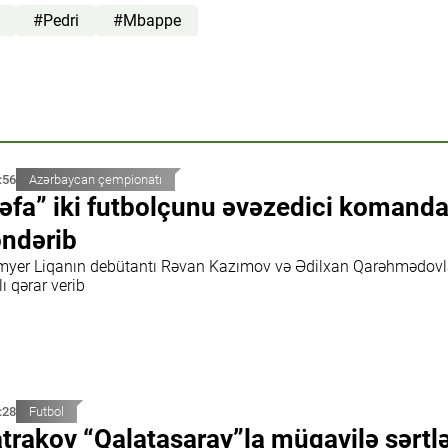
#Pedri
#Mbappe
:56
Azərbaycan çempionatı
əfa” iki futbolçunu əvəzedici komand
ndərib
myer Liqanın debütantı Rəvan Kazımov və Ədilxan Qarəhmədov
ı qərar verib
:28
Futbol
trakov “Qalatasaray”la müqavilə şərtlə