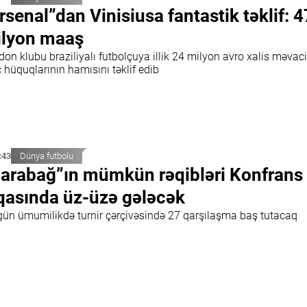
rsenal”dan Vinisiusa fantastik təklif: 4
lyon maaş
on klubu braziliyalı futbolçuya illik 24 milyon avro xalis məvac
 hüquqlarının hamısını təklif edib
:43
Dünya futbolu
arabağ”ın mümkün rəqibləri Konfrans
qasında üz-üzə gələcək
gün ümumilikdə turnir çərçivəsində 27 qarşılaşma baş tutacaq