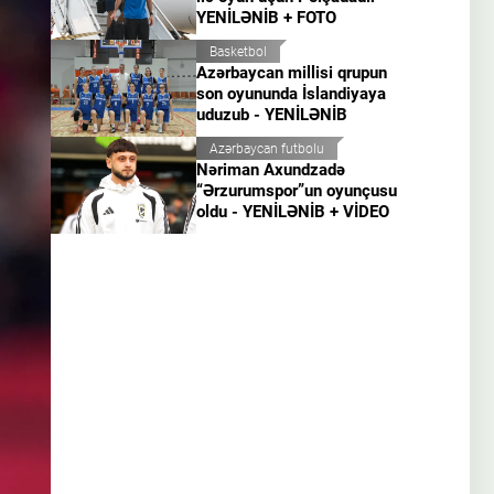
YENİLƏNİB + FOTO
Basketbol
Azərbaycan millisi qrupun
son oyununda İslandiyaya
uduzub - YENİLƏNİB
Azərbaycan futbolu
Nəriman Axundzadə
“Ərzurumspor”un oyunçusu
oldu - YENİLƏNİB + VİDEO