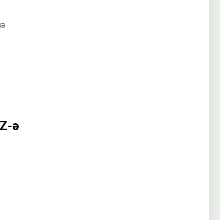
ğa
İZ-ə