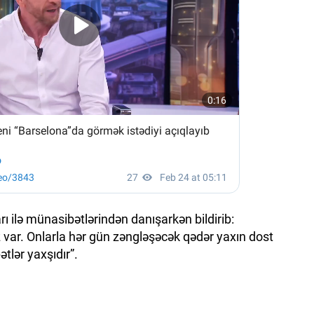
 ilə münasibətlərindən danışarkən bildirib:
iz var. Onlarla hər gün zəngləşəcək qədər yaxın dost
lər yaxşıdır”.