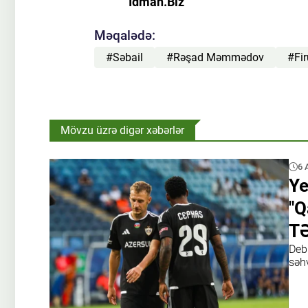
İdman.Biz
Məqalədə:
#Səbail
#Rəşad Məmmədov
#Fir
Mövzu üzrə digər xəbərlər
6 
Ye
"Q
TƏ
Debü
səhv