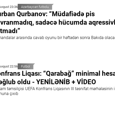
Avqust 23:36
Azərbaycan futbolu
rban Qurbanov: “Müdafiədə pis
vranmadıq, sadəcə hücumda aqressivl
tmadı”
andalar arasında cavab oyunu bir həftədən sonra Bakıda olac
Avqust 22:56
Futbol
nfrans Liqası: “Qarabağ” minimal hes
ğlub oldu - YENİLƏNİB + VİDEO
m təmsilçisi UEFA Konfrans Liqasının III təsnifat mərhələsinin i
nuna çıxıb