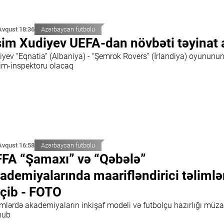
Avqust 18:36
Azərbaycan futbolu
im Xudiyev UEFA-dan növbəti təyinat 
iyev “Eqnatia” (Albaniya) - “Şemrok Rovers” (İrlandiya) oyununu
im-inspektoru olacaq
Avqust 16:58
Azərbaycan futbolu
FA “Şamaxı” və “Qəbələ”
ademiyalarında maarifləndirici təlimlə
çib - FOTO
imlərdə akademiyaların inkişaf modeli və futbolçu hazırlığı müza
nub