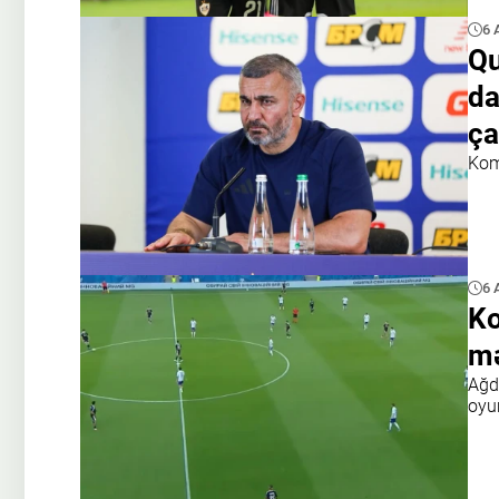
6 
Qu
da
ça
Kom
6 
Ko
mə
Ağda
oyu