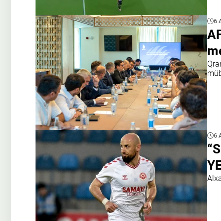
6 
AF
me
Qran
müb
6 
“S
Y
Alx