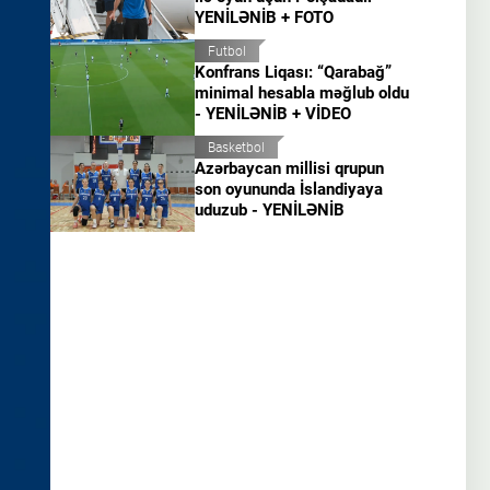
YENİLƏNİB + FOTO
Futbol
Konfrans Liqası: “Qarabağ”
minimal hesabla məğlub oldu
- YENİLƏNİB + VİDEO
Basketbol
Azərbaycan millisi qrupun
son oyununda İslandiyaya
uduzub - YENİLƏNİB