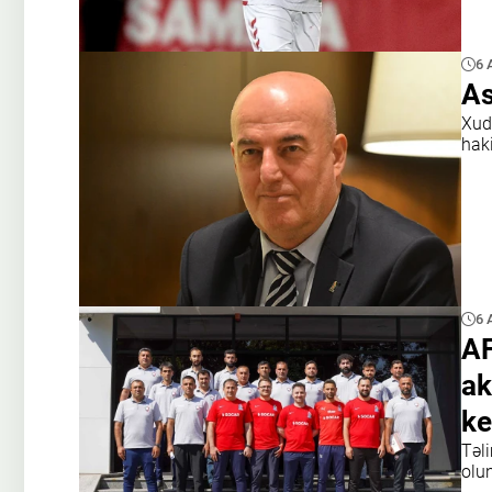
6 
As
Xud
hak
6 
AF
ak
ke
Təl
olu