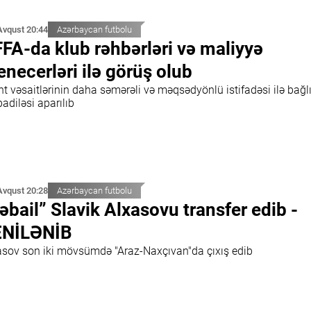
Avqust 20:44
Azərbaycan futbolu
FA-da klub rəhbərləri və maliyyə
necerləri ilə görüş olub
t vəsaitlərinin daha səmərəli və məqsədyönlü istifadəsi ilə bağlı 
adiləsi aparılıb
Avqust 20:28
Azərbaycan futbolu
əbail” Slavik Alxasovu transfer edib -
ENİLƏNİB
asov son iki mövsümdə "Araz-Naxçıvan"da çıxış edib