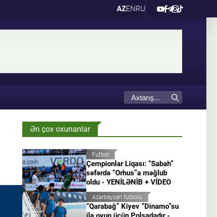
AZ
EN
RU
Ən çox oxunanlar
Futbol
Çempionlar Liqası: “Sabah”
səfərdə “Orhus”a məğlub
oldu - YENİLƏNİB + VİDEO
Azərbaycan futbolu
“Qarabağ” Kiyev “Dinamo”su
ilə oyun üçün Polşadadır -