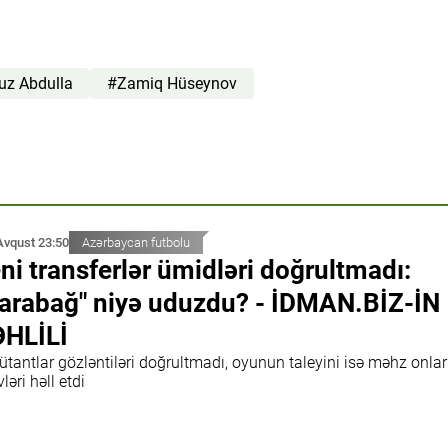
uz Abdulla
#Zamiq Hüseynov
Avqust 23:50
Azərbaycan futbolu
ni transferlər ümidləri doğrultmadı:
arabağ" niyə uduzdu? - İDMAN.BİZ-İN
HLİLİ
tantlar gözləntiləri doğrultmadı, oyunun taleyini isə məhz onlar
ləri həll etdi