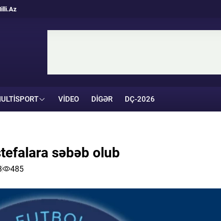
illi.Az
ULTISPORT
VIDEO
DIGƏR
DÇ-2026
stefalara səbəb olub
3
485