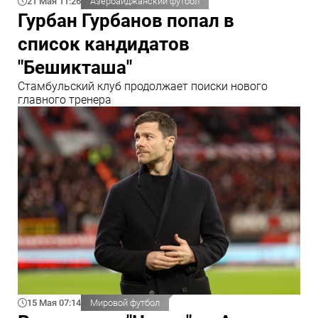
21 Мая 11:26
Азербайджанский футбол
Гурбан Гурбанов попал в
список кандидатов
"Бешикташа"
Стамбульский клуб продолжает поиски нового
главного тренера
15 Мая 07:14
Мировой футбол