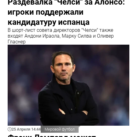
Раздевалка "Челси" за Алонсо:
игроки поддержали
кандидатуру испанца
В шорт-лист совета директоров "Челси" также
входят Андони Ираола, Марку Силва и Оливер
Гласнер
25 Апреля 14:44
Мировой футбол