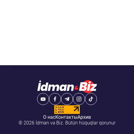
О нас
Контакты
Архив
© 2026 İdman və Biz. Bütün hüquqlar qorunur