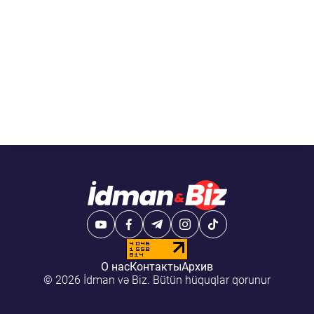
О нас
Контакты
Архив
© 2026 İdman və Biz. Bütün hüquqlar qorunur