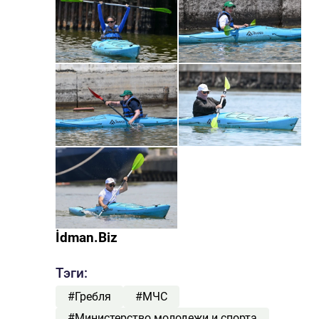
İdman.Biz
Тэги:
#Гребля
#МЧС
#Министерство молодежи и спорта