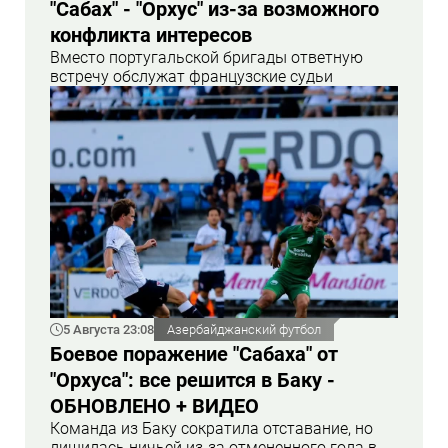
"Сабах" - "Орхус" из-за возможного
конфликта интересов
Вместо португальской бригады ответную
встречу обслужат французские судьи
5 Августа 23:08
Азербайджанский футбол
Боевое поражение "Сабаха" от
"Орхуса": все решится в Баку -
ОБНОВЛЕНО + ВИДЕО
Команда из Баку сократила отставание, но
лишилась ничьей из-за отмененного гола в