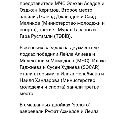
представители МЧС Эльхан Асадов и
Озджан Керимов. Второе место
заняли Джавад Джавадов и Саид
Маликов (Министерство молодежи и
спорта), третье - Мурад Гасанов и
Гара Рустамли (TƏBİB).
В женских заездах на двухместных
лодках победили Лейла Алиева и
Мелекханым Мамедова (МЧС). Илаха
Гаджиева и Сусен Худиева (SOCAR)
стали вторыми, а Илаха Челебиева и
Наиля Ханларова (Министерство
молодежи и спорта) заняли третье
место.
В смешанных двойках "золото"
завоевали Руфат Ахмедов и Лейла