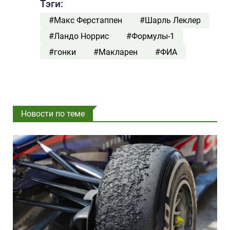
Тэги:
#Макс Ферстаппен
#Шарль Леклер
#Ландо Норрис
#Формулы-1
#гонки
#Макларен
#ФИА
Новости по теме