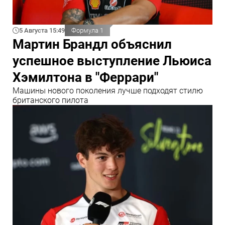
5 Августа 15:49
Формула 1
Мартин Брандл объяснил
успешное выступление Льюиса
Хэмилтона в "Феррари"
Машины нового поколения лучше подходят стилю
британского пилота