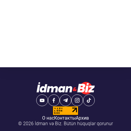
О нас
Контакты
Архив
© 2026 İdman və Biz. Bütün hüquqlar qorunur