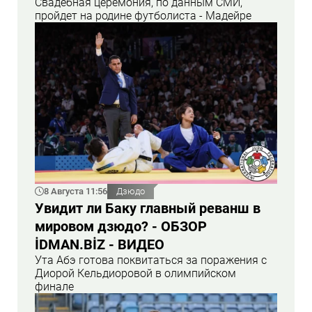
Свадебная церемония, по данным СМИ,
пройдет на родине футболиста - Мадейре
8 Августа 11:56
Дзюдо
Увидит ли Баку главный реванш в
мировом дзюдо? - ОБЗОР
İDMAN.BİZ - ВИДЕО
Ута Абэ готова поквитаться за поражения с
Диорой Кельдиоровой в олимпийском
финале