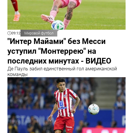
09:12
Мировой футбол
"Интер Майами" без Месси
уступил "Монтеррею" на
последних минутах - ВИДЕО
Де Пауль забил единственный гол американской
команды