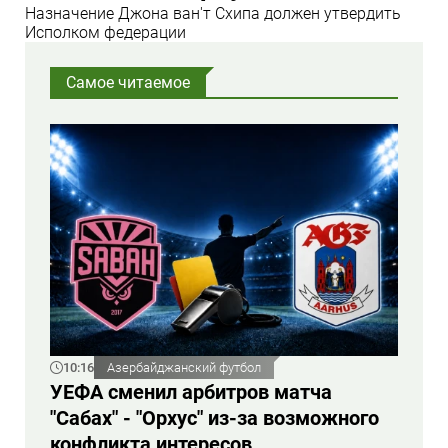
Назначение Джона ван'т Схипа должен утвердить
Исполком федерации
Самое читаемое
10:16
Азербайджанский футбол
УЕФА сменил арбитров матча
"Сабах" - "Орхус" из-за возможного
конфликта интересов