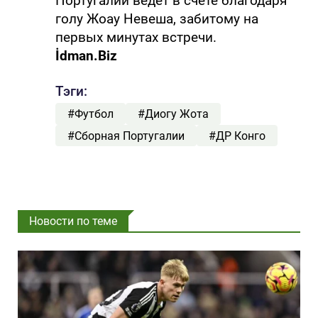
Португалии ведет в счете благодаря
голу Жоау Невеша, забитому на
первых минутах встречи.
İdman.Biz
Тэги:
#Футбол
#Диогу Жота
#Сборная Португалии
#ДР Конго
Новости по теме