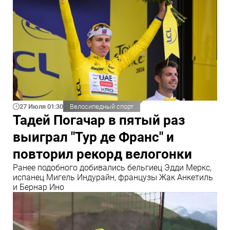
27 Июля 01:30
Велосипедный спорт
Тадей Погачар в пятый раз
выиграл "Тур де Франс" и
повторил рекорд велогонки
Ранее подобного добивались бельгиец Эдди Меркс,
испанец Мигель Индурайн, французы Жак Анкетиль
и Бернар Ино