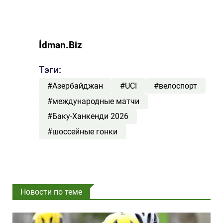
İdman.Biz
Тэги:
#Азербайджан
#UCI
#велоспорт
#международные матчи
#Баку-Ханкенди 2026
#шоссейные гонки
Новости по теме