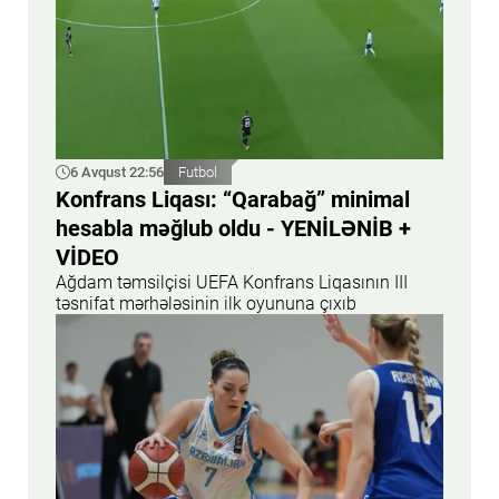
6 Avqust 22:56
Futbol
Konfrans Liqası: “Qarabağ” minimal
hesabla məğlub oldu - YENİLƏNİB +
VİDEO
Ağdam təmsilçisi UEFA Konfrans Liqasının III
təsnifat mərhələsinin ilk oyununa çıxıb