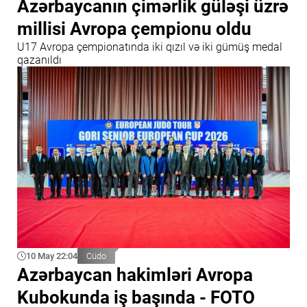
Azərbaycanın çimərlik güləşi üzrə
millisi Avropa çempionu oldu
U17 Avropa çempionatında iki qızıl və iki gümüş medal
qazanıldı
10 May 22:04
Cüdo
Azərbaycan hakimləri Avropa
Kubokunda iş başında - FOTO