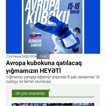
14 Fevral 2025 10:56
Cüdo
Avropa kubokuna qatılacaq
yığmamızın HEYƏTİ
Yığmamız yarışda oğlanlar arasında 8 çəki dərəsində 16
cüdoçu ilə təmsil olunacaq
Ən çox oxunanlar