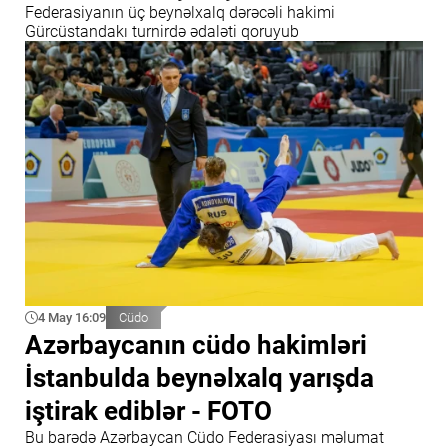
Federasiyanın üç beynəlxalq dərəcəli hakimi
Gürcüstandakı turnirdə ədaləti qoruyub
4 May 16:09
Cüdo
Azərbaycanın cüdo hakimləri
İstanbulda beynəlxalq yarışda
iştirak ediblər - FOTO
Bu barədə Azərbaycan Cüdo Federasiyası məlumat