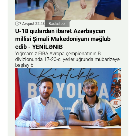
7 Avqust 22:43
Basketbol
U-18 qızlardan ibarət Azərbaycan
millisi Şimali Makedoniyanı məğlub
edib - YENİLƏNİB
Yığmamız FIBA Avropa çempionatının B
divizionunda 17-20-ci yerlər uğrunda mübarizəyə
başlayıb