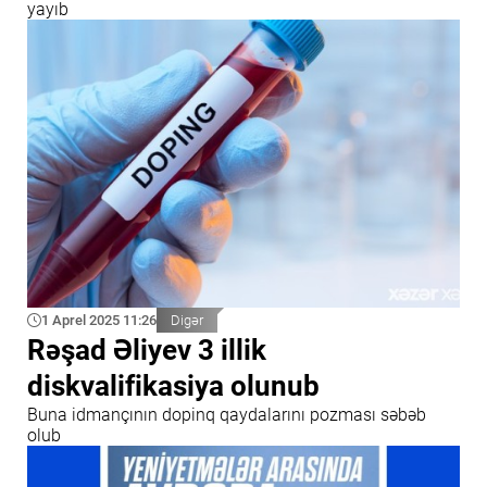
yayıb
1 Aprel 2025 11:26
Digər
Rəşad Əliyev 3 illik
diskvalifikasiya olunub
Buna idmançının dopinq qaydalarını pozması səbəb
olub