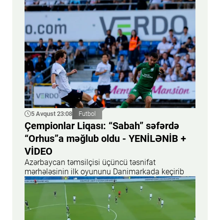
5 Avqust 23:08
Futbol
Çempionlar Liqası: “Sabah” səfərdə
“Orhus”a məğlub oldu - YENİLƏNİB +
VİDEO
Azərbaycan təmsilçisi üçüncü təsnifat
mərhələsinin ilk oyununu Danimarkada keçirib