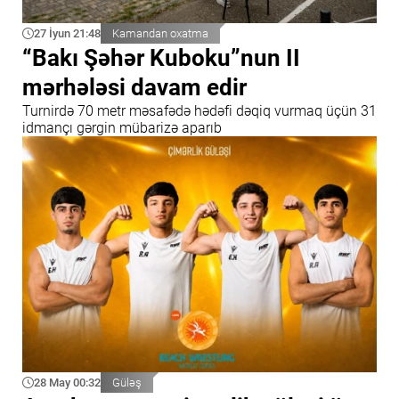
27 İyun 21:48
Kamandan oxatma
“Bakı Şəhər Kuboku”nun II
mərhələsi davam edir
Turnirdə 70 metr məsafədə hədəfi dəqiq vurmaq üçün 31
idmançı gərgin mübarizə aparıb
28 May 00:32
Güləş