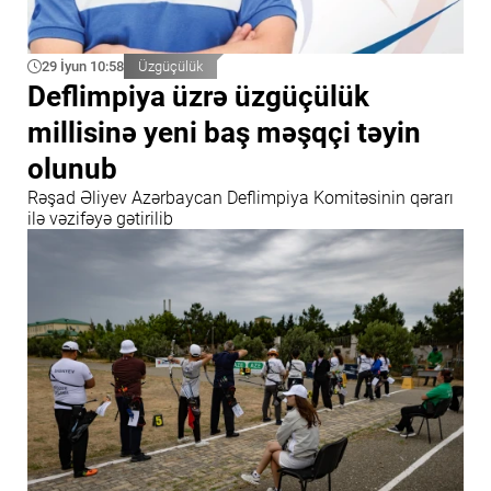
29 İyun 10:58
Üzgüçülük
Deflimpiya üzrə üzgüçülük
millisinə yeni baş məşqçi təyin
olunub
Rəşad Əliyev Azərbaycan Deflimpiya Komitəsinin qərarı
ilə vəzifəyə gətirilib