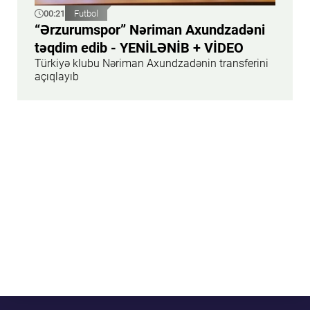
00:21
Futbol
“Ərzurumspor” Nəriman Axundzadəni
təqdim edib - YENİLƏNİB + VİDEO
Türkiyə klubu Nəriman Axundzadənin transferini
açıqlayıb