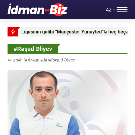
AZ
qalibi “Mançester Yunayted”lə heç-heçə etdi
“Brayt
#Rəşad Əliyev
Ana səhifə
Məqalədə
#Rəşad Əliyev