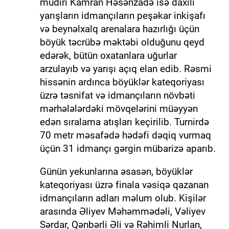
müdiri Kamran Həsənzadə isə daxili
yarışların idmançıların peşəkar inkişafı
və beynəlxalq arenalara hazırlığı üçün
böyük təcrübə məktəbi olduğunu qeyd
edərək, bütün oxatanlara uğurlar
arzulayıb və yarışı açıq elan edib. Rəsmi
hissənin ardınca böyüklər kateqoriyası
üzrə təsnifat və idmançıların növbəti
mərhələlərdəki mövqelərini müəyyən
edən sıralama atışları keçirilib. Turnirdə
70 metr məsafədə hədəfi dəqiq vurmaq
üçün 31 idmançı gərgin mübarizə aparıb.
Günün yekunlarına əsasən, böyüklər
kateqoriyası üzrə finala vəsiqə qazanan
idmançıların adları məlum olub. Kişilər
arasında Əliyev Məhəmmədəli, Vəliyev
Sərdar, Qənbərli Əli və Rəhimli Nurlan,