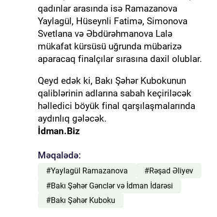
qadınlar arasında isə Ramazanova
Yaylagül, Hüseynli Fatimə, Simonova
Svetlana və Əbdürəhmanova Lalə
mükafat kürsüsü uğrunda mübarizə
aparacaq finalçılar sırasına daxil olublar.
Qeyd edək ki, Bakı Şəhər Kubokunun
qaliblərinin adlarına sabah keçiriləcək
həlledici böyük final qarşılaşmalarında
aydınlıq gələcək.
İdman.Biz
Məqalədə:
#Yaylagül Ramazanova
#Rəşad Əliyev
#Bakı Şəhər Gənclər və İdman İdarəsi
#Bakı Şəhər Kuboku