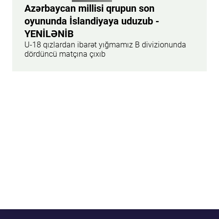
Azərbaycan millisi qrupun son
oyununda İslandiyaya uduzub -
YENİLƏNİB
U-18 qızlardan ibarət yığmamız B divizionunda
dördüncü matçına çıxıb