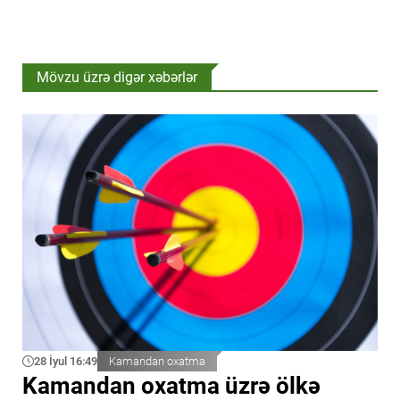
Mövzu üzrə digər xəbərlər
28 İyul 16:49
Kamandan oxatma
Kamandan oxatma üzrə ölkə