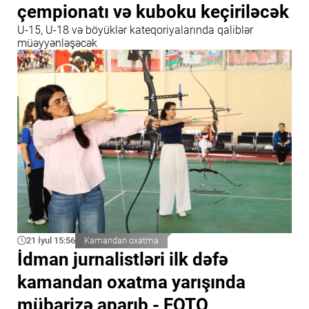
çempionatı və kuboku keçiriləcək
U-15, U-18 və böyüklər kateqoriyalarında qaliblər
müəyyənləşəcək
21 İyul 15:56
Kamandan oxatma
İdman jurnalistləri ilk dəfə
kamandan oxatma yarışında
mübarizə aparıb - FOTO