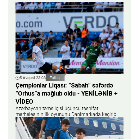
5 Avqust 23:08
Futbol
Çempionlar Liqası: “Sabah” səfərdə
“Orhus”a məğlub oldu - YENİLƏNİB +
VİDEO
Azərbaycan təmsilçisi üçüncü təsnifat
mərhələsinin ilk oyununu Danimarkada keçirib