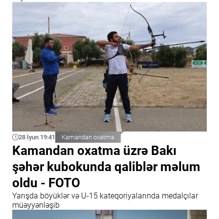
28 İyun 19:41
Kamandan oxatma
Kamandan oxatma üzrə Bakı
şəhər kubokunda qaliblər məlum
oldu - FOTO
Yarışda böyüklər və U-15 kateqoriyalarında medalçılar
müəyyənləşib