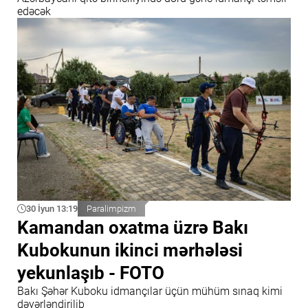
edəcək
30 İyun 13:19
Paralimpizm
Kamandan oxatma üzrə Bakı
Kubokunun ikinci mərhələsi
yekunlaşıb - FOTO
Bakı Şəhər Kuboku idmançılar üçün mühüm sınaq kimi
dəyərləndirilib