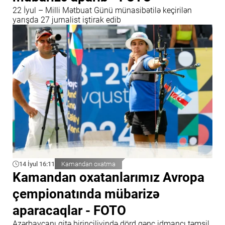
22 İyul – Milli Mətbuat Günü münasibətilə keçirilən
yarışda 27 jurnalist iştirak edib
14 İyul 16:11
Kamandan oxatma
Kamandan oxatanlarımız Avropa
çempionatında mübarizə
aparacaqlar - FOTO
Azərbaycanı qitə birinciliyində dörd gənc idmançı təmsil