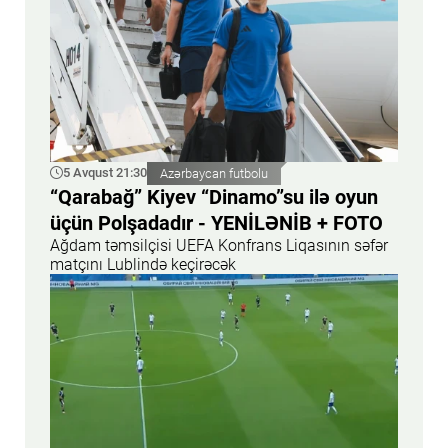
5 Avqust 21:30
Azərbaycan futbolu
“Qarabağ” Kiyev “Dinamo”su ilə oyun
üçün Polşadadır - YENİLƏNİB + FOTO
Ağdam təmsilçisi UEFA Konfrans Liqasının səfər
matçını Lublində keçirəcək