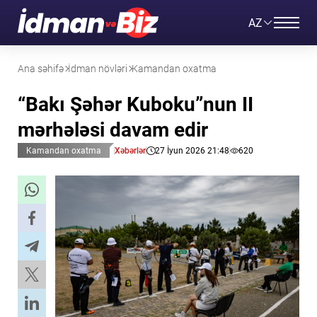
AZ
Ana səhifə
İdman növləri
Kamandan oxatma
“Bakı Şəhər Kuboku”nun II
mərhələsi davam edir
Kamandan oxatma
Xəbərlər
27 İyun 2026 21:48
620