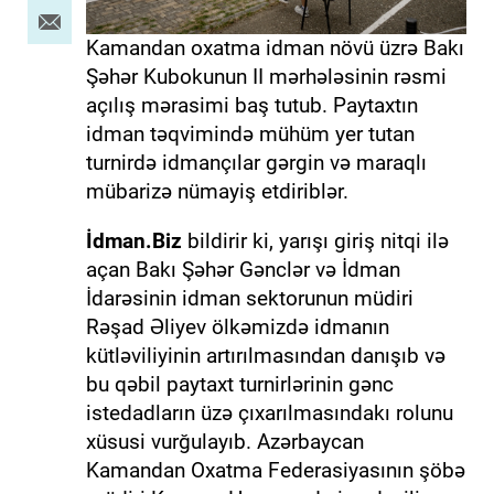
Kamandan oxatma idman növü üzrə Bakı
Şəhər Kubokunun II mərhələsinin rəsmi
açılış mərasimi baş tutub. Paytaxtın
idman təqvimində mühüm yer tutan
turnirdə idmançılar gərgin və maraqlı
mübarizə nümayiş etdiriblər.
İdman.Biz
bildirir ki, yarışı giriş nitqi ilə
açan Bakı Şəhər Gənclər və İdman
İdarəsinin idman sektorunun müdiri
Rəşad Əliyev ölkəmizdə idmanın
kütləviliyinin artırılmasından danışıb və
bu qəbil paytaxt turnirlərinin gənc
istedadların üzə çıxarılmasındakı rolunu
xüsusi vurğulayıb. Azərbaycan
Kamandan Oxatma Federasiyasının şöbə