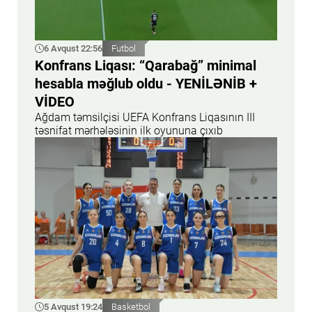
6 Avqust 22:56
Futbol
Konfrans Liqası: “Qarabağ” minimal
hesabla məğlub oldu - YENİLƏNİB +
VİDEO
Ağdam təmsilçisi UEFA Konfrans Liqasının III
təsnifat mərhələsinin ilk oyununa çıxıb
5 Avqust 19:24
Basketbol