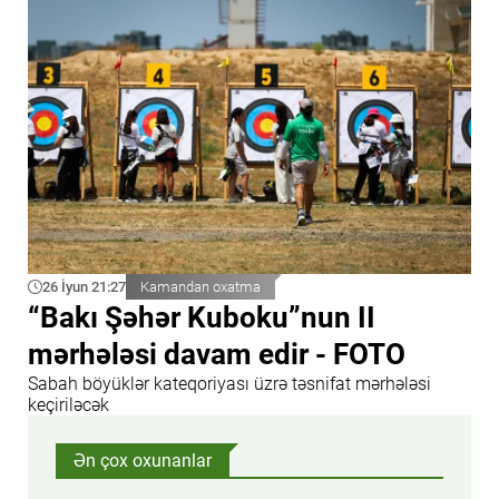
26 İyun 21:27
Kamandan oxatma
“Bakı Şəhər Kuboku”nun II
mərhələsi davam edir - FOTO
Sabah böyüklər kateqoriyası üzrə təsnifat mərhələsi
keçiriləcək
Ən çox oxunanlar