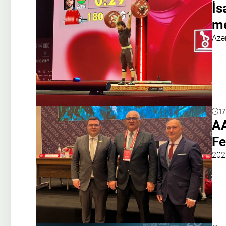
İs
me
Azə
17
AA
Fe
2026