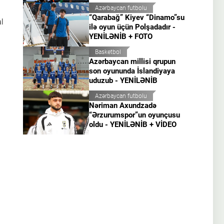
Azərbaycan futbolu
“Qarabağ” Kiyev “Dinamo”su
l
ilə oyun üçün Polşadadır -
YENİLƏNİB + FOTO
Basketbol
Azərbaycan millisi qrupun
son oyununda İslandiyaya
uduzub - YENİLƏNİB
Azərbaycan futbolu
Nəriman Axundzadə
“Ərzurumspor”un oyunçusu
oldu - YENİLƏNİB + VİDEO