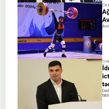
6 
Ağ
Av
Avr
18
İd
ic
tə
Dad
təb