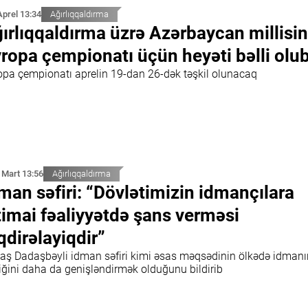
Aprel 13:34
Ağırlıqqaldırma
ırlıqqaldırma üzrə Azərbaycan millisin
ropa çempionatı üçün heyəti bəlli olu
opa çempionatı aprelin 19-dan 26-dək təşkil olunacaq
 Mart 13:56
Ağırlıqqaldırma
man səfiri: “Dövlətimizin idmançılara
timai fəaliyyətdə şans verməsi
qdirəlayiqdir”
aş Dadaşbəyli idman səfiri kimi əsas məqsədinin ölkədə idmanı
liğini daha da genişləndirmək olduğunu bildirib