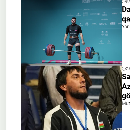
8 
Da
qa
Yarı
7 
Sə
Az
gö
Müt