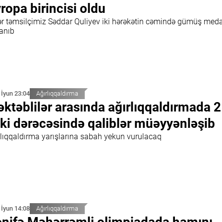
ropa birincisi oldu
ər təmsilçimiz Səddar Quliyev iki hərəkətin cəmində gümüş meda
anıb
 İyun 23:04
Ağırlıqqaldırma
ktəblilər arasında ağırlıqqaldırmada 2
ki dərəcəsində qaliblər müəyyənləşib
rlıqqaldırma yarışlarına sabah yekun vurulacaq
 İyun 14:08
Ağırlıqqaldırma