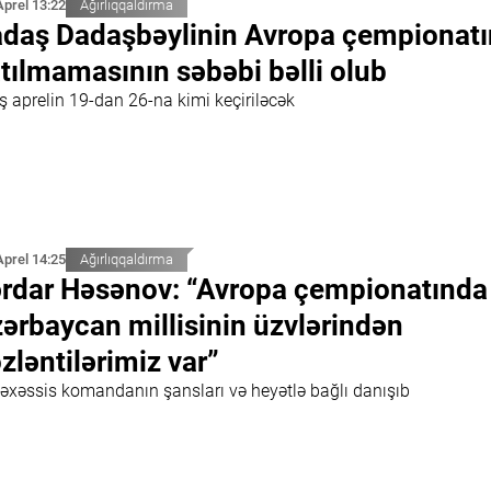
Aprel 13:22
Ağırlıqqaldırma
daş Dadaşbəylinin Avropa çempionat
tılmamasının səbəbi bəlli olub
ş aprelin 19-dan 26-na kimi keçiriləcək
Aprel 14:25
Ağırlıqqaldırma
rdar Həsənov: “Avropa çempionatında
ərbaycan millisinin üzvlərindən
zləntilərimiz var”
əxəssis komandanın şansları və heyətlə bağlı danışıb