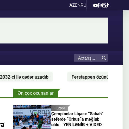
AZ
EN
RU
Ferstappen özünün muzeyini açmaq niyyətində olduğun
Ən çox oxunanlar
Futbol
Çempionlar Liqası: “Sabah”
səfərdə “Orhus”a məğlub
rə
oldu - YENİLƏNİB + VİDEO