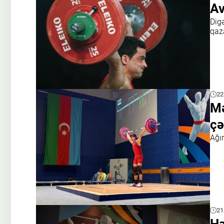
Av
Dig
qaz
22
Mə
çə
Ağı
21