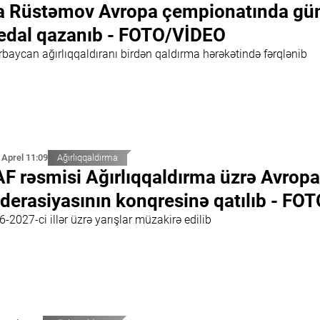
a Rüstəmov Avropa çempionatında g
dal qazanıb - FOTO/VİDEO
rbaycan ağırlıqqaldıranı birdən qaldırma hərəkətində fərqlənib
 Aprel 11:09
Ağırlıqqaldırma
F rəsmisi Ağırlıqqaldırma üzrə Avropa
derasiyasının konqresinə qatılıb - FO
-2027-ci illər üzrə yarışlar müzakirə edilib