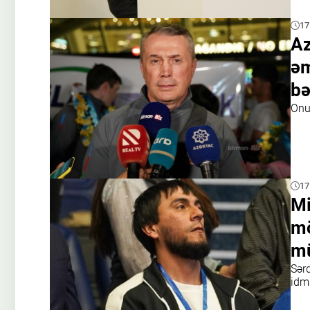
17
Az
əm
bə
Onu
17
Mi
mö
mü
Sər
idm