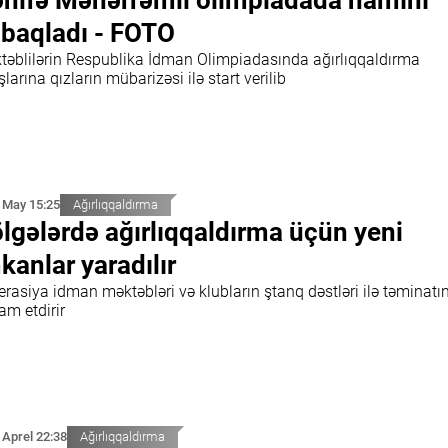
nifə Məhərrəmli olimpiadada hamını
baqladı - FOTO
təblilərin Respublika İdman Olimpiadasında ağırlıqqaldırma
şlarına qızların mübarizəsi ilə start verilib
 May 15:25
Ağırlıqqaldırma
lgələrdə ağırlıqqaldırma üçün yeni
kanlar yaradılır
rasiya idman məktəbləri və klubların ştanq dəstləri ilə təminatın
am etdirir
 Aprel 22:38
Ağırlıqqaldırma