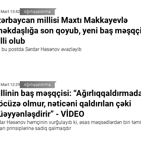
 Mart 13:42
Ağırlıqqaldırma
ərbaycan millisi Maxtı Makkayevlə
əkdaşlığa son qoyub, yeni baş məşqç
lli olub
 bu postda Sərdar Həsənov əvəzləyib
 Mart 12:29
Ağırlıqqaldırma
llinin baş məşqçisi: “Ağırlıqqaldırmad
cüzə olmur, nəticəni qaldırılan çəki
əyyənləşdirir” - VİDEO
dar Həsənov həmçinin vurğulayıb ki, əsas məqsədlərdən biri təm
an prinsiplərinə sadiq qalmaqdır