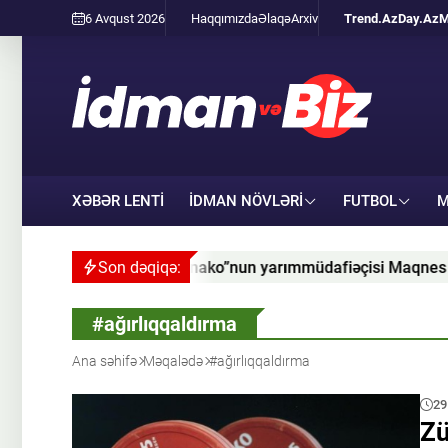
6 Avqust 2026
Haqqımızda
Əlaqə
Arxiv
Trend.Az
Day.Az
M
XƏBƏR LENTİ
İDMAN NÖVLƏRI
FUTBOL
M
ako”nun yarımmüdafiəçisi Maqnes Akliuşu transfer edib
Son dəqiqə:
#ağırlıqqaldırma
Ana səhifə
Məqalədə
#ağırlıqqaldırma
29
Zü