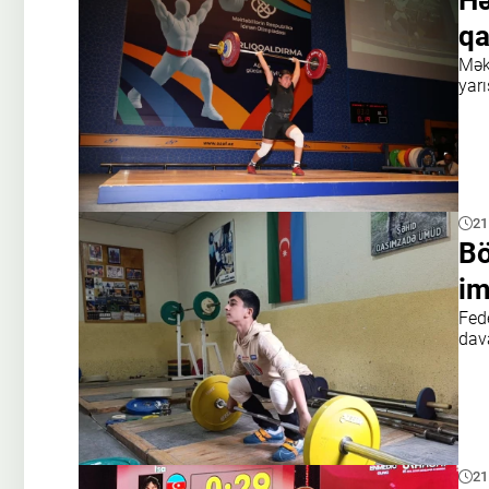
Hə
qa
Mək
yarı
21
Bö
im
Fede
dav
21