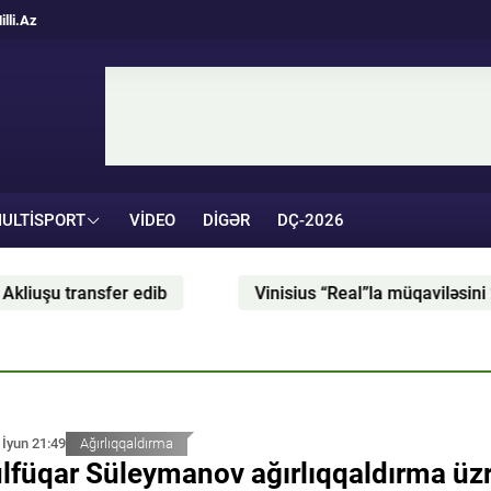
illi.Az
ULTISPORT
VIDEO
DIGƏR
DÇ-2026
Vinisius “Real”la müqaviləsini 2032-ci ilə qədər uzadıb
 İyun 21:49
Ağırlıqqaldırma
lfüqar Süleymanov ağırlıqqaldırma üz