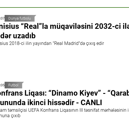
:07
Dünya futbolu
nisius “Real”la müqaviləsini 2032-ci il
dər uzadıb
sius 2018-ci ilin yayından "Real Madrid"də çıxış edir
:05
Futbol
nfrans Liqası: “Dinamo Kiyev” - “Qara
ununda ikinci hissədir - CANLI
m təmsilçisi UEFA Konfrans Liqasının III təsnifat mərhələsinin i
nuna çıxıb