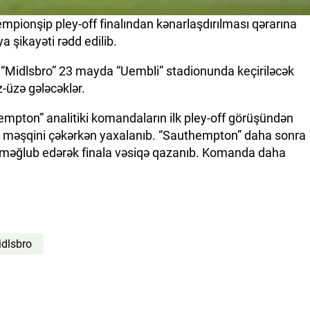
empionşip pley-off finalından kənarlaşdırılması qərarına
 şikayəti rədd edilib.
” və “Midlsbro” 23 mayda “Uembli” stadionunda keçiriləcək
z-üzə gələcəklər.
thempton” analitiki komandaların ilk pley-off görüşündən
və məşqini çəkərkən yaxalanıb. “Sauthempton” daha sonra
 məğlub edərək finala vəsiqə qazanıb. Komanda daha
dlsbro