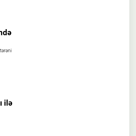
ində
tərəni
 ilə