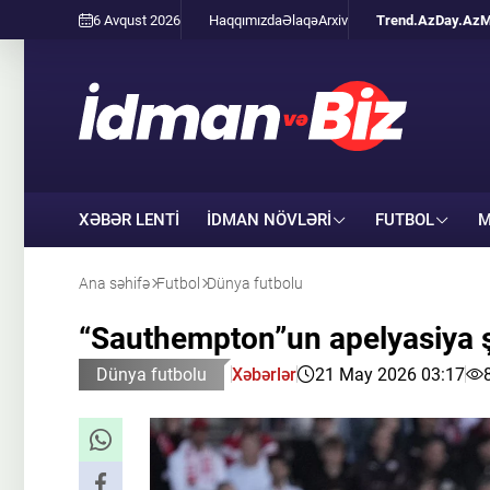
6 Avqust 2026
Haqqımızda
Əlaqə
Arxiv
Trend.Az
Day.Az
M
XƏBƏR LENTİ
İDMAN NÖVLƏRI
FUTBOL
M
Ana səhifə
Futbol
Dünya futbolu
“Sauthempton”un apelyasiya şi
Dünya futbolu
Xəbərlər
21 May 2026 03:17