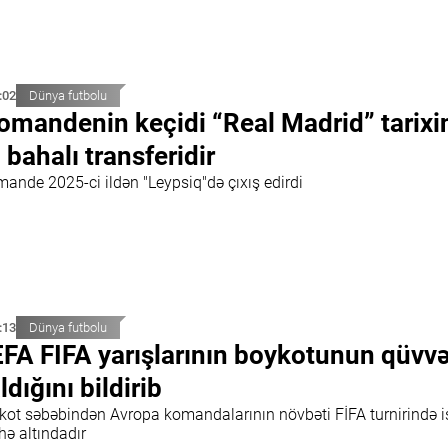
:02
Dünya futbolu
omandenin keçidi “Real Madrid” tarixi
 bahalı transferidir
mande 2025-ci ildən "Leypsiq"də çıxış edirdi
:13
Dünya futbolu
FA FIFA yarışlarının boykotunun qüvv
ldığını bildirib
kot səbəbindən Avropa komandalarının növbəti FİFA turnirində iş
hə altındadır