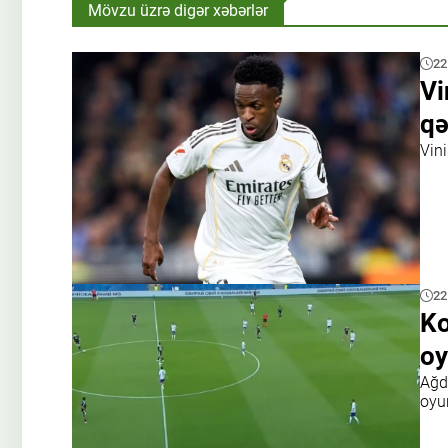
Mövzu üzrə digər xəbərlər
22
Vi
qə
Vini
22
Ko
oy
Ağda
oyu