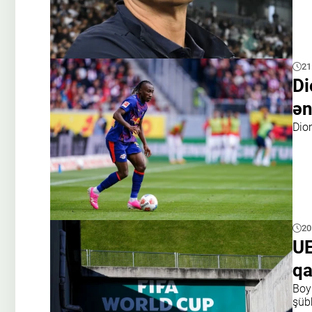
21
Di
ən
Dio
20
UE
qa
Boy
şüb