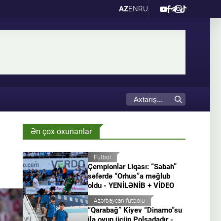
AZ
EN
RU
Ən çox oxunanlar
Futbol
Çempionlar Liqası: “Sabah”
səfərdə “Orhus”a məğlub
oldu - YENİLƏNİB + VİDEO
Azərbaycan futbolu
“Qarabağ” Kiyev “Dinamo”su
ilə oyun üçün Polşadadır -