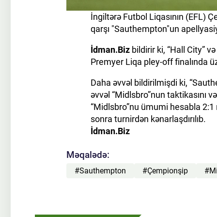
İngiltərə Futbol Liqasının (EFL) Ç
qarşı "Sauthempton"un apellyasiya
İdman.Biz
bildirir ki, “Hall City
Premyer Liqa pley-off finalında ü
Daha əvvəl bildirilmişdi ki, “Sau
əvvəl “Midlsbro”nun taktikasını 
“Midlsbro”nu ümumi hesabla 2:1
sonra turnirdən kənarlaşdırılıb.
İdman.Biz
Məqalədə:
#Sauthempton
#Çempionşip
#Mi