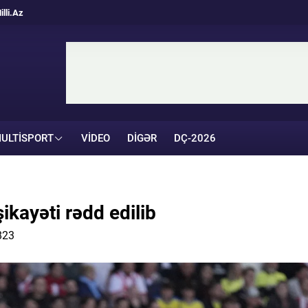
illi.Az
ULTISPORT
VIDEO
DIGƏR
DÇ-2026
kayəti rədd edilib
823