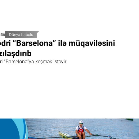
:56
Dünya futbolu
dri “Barselona” ilə müqaviləsini
zılaşdırıb
ri “Barselona”ya keçmək istəyir