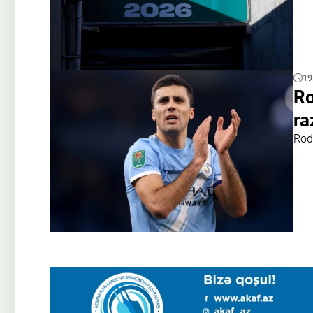
19
Ro
ra
Rod