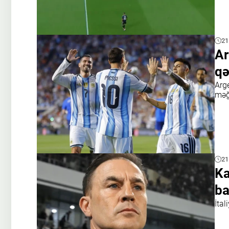
21
Ar
qə
Arge
məğ
21
Ka
ba
İtal