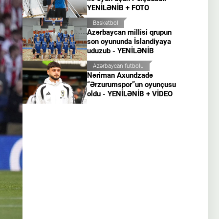
YENİLƏNİB + FOTO
Basketbol
Azərbaycan millisi qrupun
son oyununda İslandiyaya
uduzub - YENİLƏNİB
Azərbaycan futbolu
Nəriman Axundzadə
“Ərzurumspor”un oyunçusu
oldu - YENİLƏNİB + VİDEO