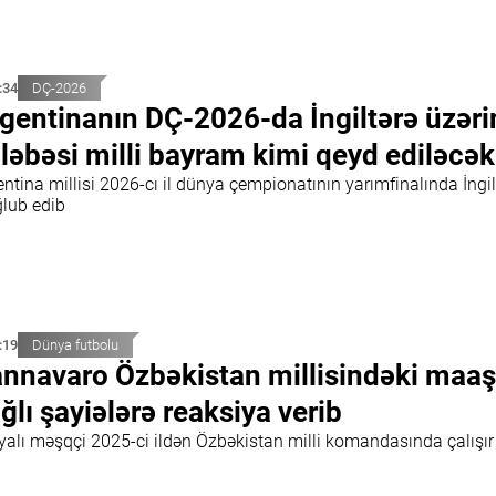
:34
DÇ-2026
gentinanın DÇ-2026-da İngiltərə üzər
ləbəsi milli bayram kimi qeyd ediləcək
ntina millisi 2026-cı il dünya çempionatının yarımfinalında İngil
lub edib
:19
Dünya futbolu
nnavaro Özbəkistan millisindəki maaşı
ğlı şayiələrə reaksiya verib
iyalı məşqçi 2025-ci ildən Özbəkistan milli komandasında çalışır