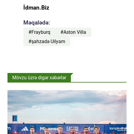
İdman.Biz
Məqalədə:
#Frayburq
#Aston Villa
#şahzadə Uilyam
Mövzu üzrə digər xəbərlər