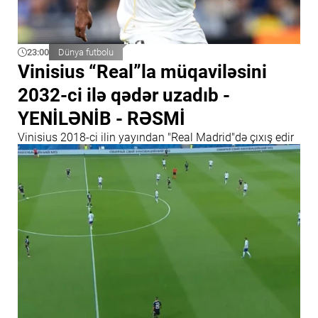
23:00
Dünya futbolu
Vinisius “Real”la müqaviləsini
2032-ci ilə qədər uzadıb -
YENİLƏNİB - RƏSMİ
Vinisius 2018-ci ilin yayından "Real Madrid"də çıxış edir