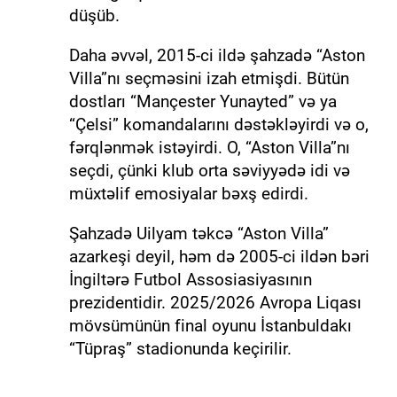
düşüb.
Daha əvvəl, 2015-ci ildə şahzadə “Aston
Villa”nı seçməsini izah etmişdi. Bütün
dostları “Mançester Yunayted” və ya
“Çelsi” komandalarını dəstəkləyirdi və o,
fərqlənmək istəyirdi. O, “Aston Villa”nı
seçdi, çünki klub orta səviyyədə idi və
müxtəlif emosiyalar bəxş edirdi.
Şahzadə Uilyam təkcə “Aston Villa”
azarkeşi deyil, həm də 2005-ci ildən bəri
İngiltərə Futbol Assosiasiyasının
prezidentidir. 2025/2026 Avropa Liqası
mövsümünün final oyunu İstanbuldakı
“Tüpraş” stadionunda keçirilir.