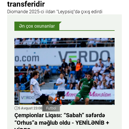
transferidir
Diomande 2025-ci ildən "Leypsiq"də çıxış edirdi
Ən çox oxunanlar
5 Avqust 23:08
Futbol
Çempionlar Liqası: “Sabah” səfərdə
“Orhus”a məğlub oldu - YENİLƏNİB +