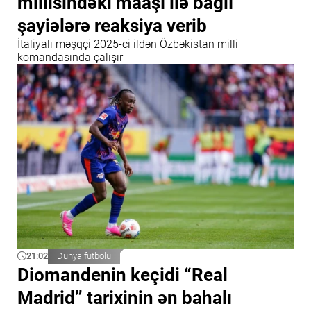
millisindəki maaşı ilə bağlı
şayiələrə reaksiya verib
İtaliyalı məşqçi 2025-ci ildən Özbəkistan milli
komandasında çalışır
21:02
Dünya futbolu
Diomandenin keçidi “Real
Madrid” tarixinin ən bahalı