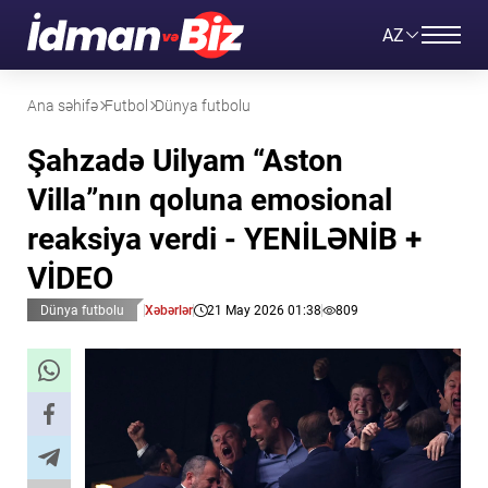
AZ
Ana səhifə
Futbol
Dünya futbolu
Şahzadə Uilyam “Aston
Villa”nın qoluna emosional
reaksiya verdi - YENİLƏNİB +
VİDEO
Dünya futbolu
Xəbərlər
21 May 2026 01:38
809