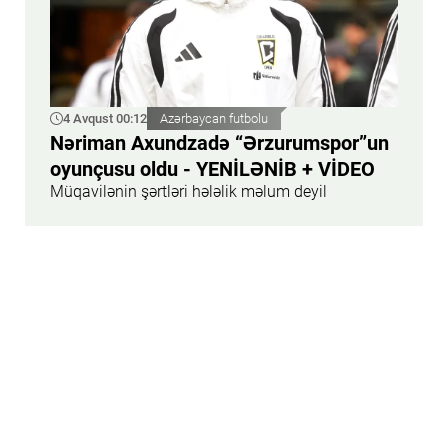
4 Avqust 00:12
Azərbaycan futbolu
Nəriman Axundzadə “Ərzurumspor”un
oyunçusu oldu - YENİLƏNİB + VİDEO
Müqavilənin şərtləri hələlik məlum deyil