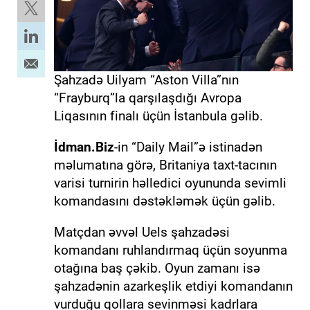
Şahzadə Uilyam “Aston Villa”nın
“Frayburq”la qarşılaşdığı Avropa
Liqasının finalı üçün İstanbula gəlib.
İdman.Biz
-in “Daily Mail”ə istinadən
məlumatına görə, Britaniya taxt-tacının
varisi turnirin həlledici oyununda sevimli
komandasını dəstəkləmək üçün gəlib.
Matçdan əvvəl Uels şahzadəsi
komandanı ruhlandırmaq üçün soyunma
otağına baş çəkib. Oyun zamanı isə
şahzadənin azarkeşlik etdiyi komandanın
vurduğu qollara sevinməsi kadrlara