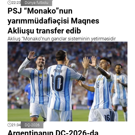
22:23
Dünya futbolu
PSJ “Monako”nun
yarımmüdafiəçisi Maqnes
Akliuşu transfer edib
Akliuş “Monako”nun gənclər sisteminin yetirməsidir
21:34
DÇ-2026
Argentinanın DÇ-2026-da