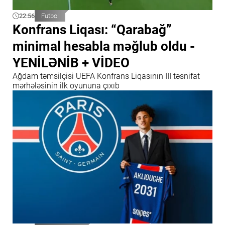
22:56
Futbol
Konfrans Liqası: “Qarabağ”
minimal hesabla məğlub oldu -
YENİLƏNİB + VİDEO
Ağdam təmsilçisi UEFA Konfrans Liqasının III təsnifat
mərhələsinin ilk oyununa çıxıb