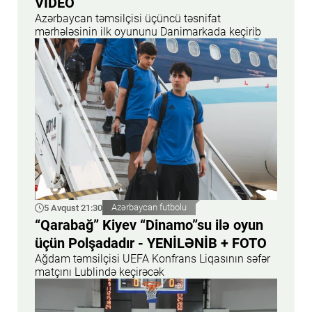
VİDEO
Azərbaycan təmsilçisi üçüncü təsnifat
mərhələsinin ilk oyununu Danimarkada keçirib
5 Avqust 21:30
Azərbaycan futbolu
“Qarabağ” Kiyev “Dinamo”su ilə oyun
üçün Polşadadır - YENİLƏNİB + FOTO
Ağdam təmsilçisi UEFA Konfrans Liqasının səfər
matçını Lublində keçirəcək