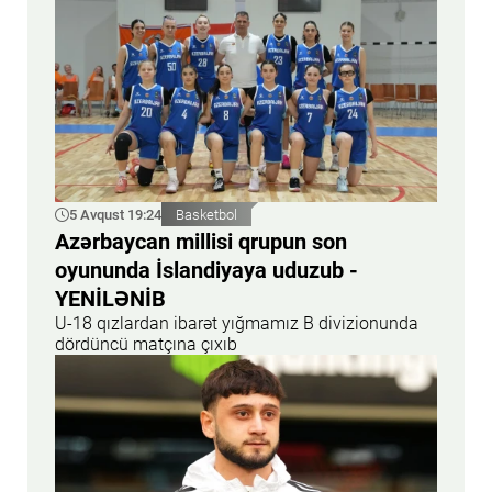
5 Avqust 19:24
Basketbol
Azərbaycan millisi qrupun son
oyununda İslandiyaya uduzub -
YENİLƏNİB
U-18 qızlardan ibarət yığmamız B divizionunda
dördüncü matçına çıxıb