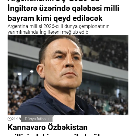
İngiltərə üzərində qələbəsi milli
bayram kimi qeyd ediləcək
Argentina millisi 2026-cı il dünya çempionatının
yarımfinalında İngiltərəni məğlub edib
21:19
Dünya futbolu
Kannavaro Özbəkistan