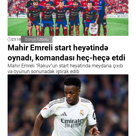
23:18
Dünya futbolu
Mahir Emreli start heyətində
oynadı, komandası heç-heçə etdi
Mahir Emreli “Rakuv”un start heyətində meydana çıxıb
və oyunun sonunadək iştirak edib