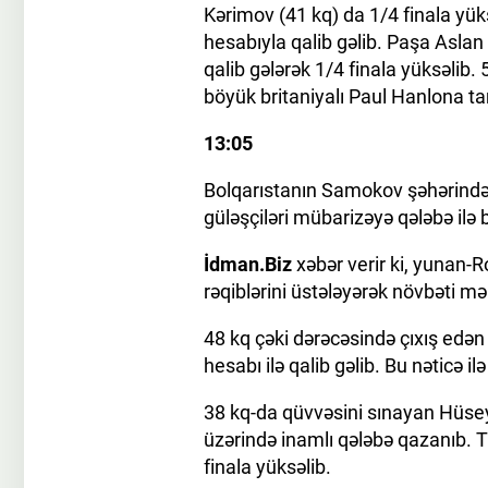
Kərimov (41 kq) da 1/4 finala yüks
hesabıyla qalib gəlib. Paşa Aslan
qalib gələrək 1/4 finala yüksəlib
böyük britaniyalı Paul Hanlona tam
13:05
Bolqarıstanın Samokov şəhərində
güləşçiləri mübarizəyə qələbə ilə 
İdman.Biz
xəbər verir ki, yunan-R
rəqiblərini üstələyərək növbəti mə
48 kq çəki dərəcəsində çıxış edə
hesabı ilə qalib gəlib. Bu nəticə 
38 kq-da qüvvəsini sınayan Hüse
üzərində inamlı qələbə qazanıb. T
finala yüksəlib.