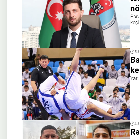
nö
Pər
keç
5 
Ba
ke
Yar
4 
Rə