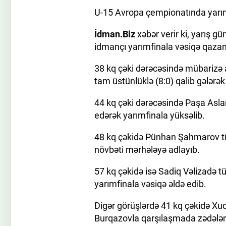
U-15 Avropa çempionatında yarımf
İdman.Biz
xəbər verir ki, yarış 
idmançı yarımfinala vəsiqə qazan
38 kq çəki dərəcəsində mübarizə
tam üstünlüklə (8:0) qalib gələrək
44 kq çəki dərəcəsində Paşa Asla
edərək yarımfinala yüksəlib.
48 kq çəkidə Pünhan Şahmarov tür
növbəti mərhələyə adlayıb.
57 kq çəkidə isə Sadiq Vəlizadə tü
yarımfinala vəsiqə əldə edib.
Digər görüşlərdə 41 kq çəkidə Xu
Burqazovla qarşılaşmada zədələn