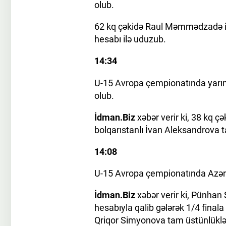
olub.
62 kq çəkidə Raul Məmmədzadə isə
hesabı ilə uduzub.
14:34
U-15 Avropa çempionatında yarım
olub.
İdman.Biz
xəbər verir ki, 38 kq 
bolqarıstanlı İvan Aleksandrova t
14:08
U-15 Avropa çempionatında Azərba
İdman.Biz
xəbər verir ki, Pünhan
hesabıyla qalib gələrək 1/4 final
Qriqor Simyonova tam üstünlüklə (