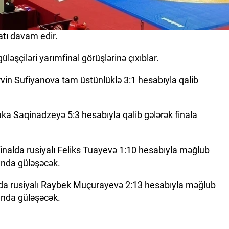
tı davam edir.
güləşçiləri yarımfinal görüşlərinə çıxıblar.
rvin Sufiyanova tam üstünlüklə 3:1 hesabıyla qalib
ka Saqinadzeyə 5:3 hesabıyla qalib gələrək finala
nalda rusiyalı Feliks Tuayevə 1:10 hesabıyla məğlub
unda güləşəcək.
lda rusiyalı Raybek Muçurayevə 2:13 hesabıyla məğlub
unda güləşəcək.