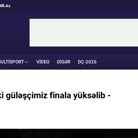
illi.Az
ULTISPORT
VIDEO
DIGƏR
DÇ-2026
 güləşçimiz finala yüksəlib -