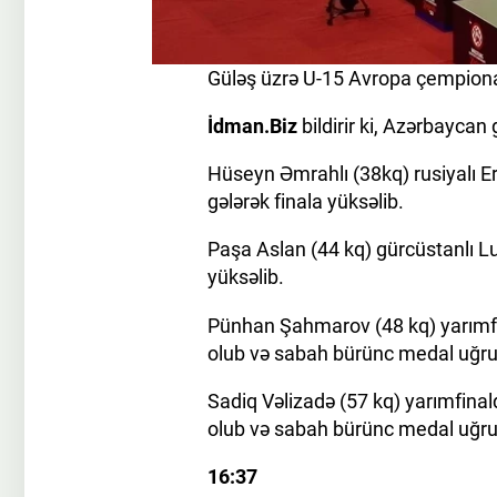
Güləş üzrə U-15 Avropa çempiona
İdman.Biz
bildirir ki, Azərbaycan 
Hüseyn Əmrahlı (38kq) rusiyalı E
gələrək finala yüksəlib.
Paşa Aslan (44 kq) gürcüstanlı Lu
yüksəlib.
Pünhan Şahmarov (48 kq) yarımfi
olub və sabah bürünc medal uğr
Sadiq Vəlizadə (57 kq) yarımfina
olub və sabah bürünc medal uğr
16:37