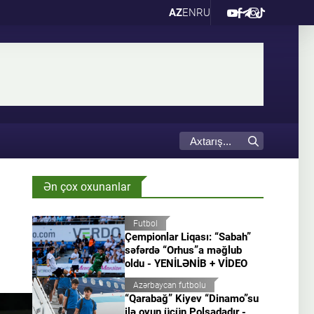
AZ
EN
RU
Ən çox oxunanlar
Futbol
Çempionlar Liqası: “Sabah”
səfərdə “Orhus”a məğlub
oldu - YENİLƏNİB + VİDEO
Azərbaycan futbolu
“Qarabağ” Kiyev “Dinamo”su
ilə oyun üçün Polşadadır -