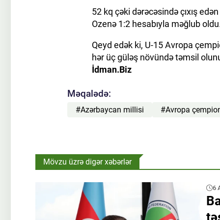
52 kq çəki dərəcəsində çıxış edə
Ozenə 1:2 hesabıyla məğlub oldu
Qeyd edək ki, U-15 Avropa çemp
hər üç güləş növündə təmsil olunu
İdman.Biz
Məqalədə:
#Azərbaycan millisi
#Avropa çempion
Mövzu üzrə digər xəbərlər
6 
Ba
tə