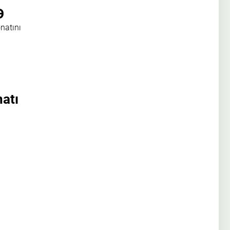
Ə
natını
atı