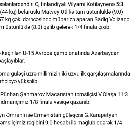
ələnlərdəndir. O, finlandiyalı Vilyami Kotilaynenə 5:3
 (44 kq) belaruslu Matvey Utlikə tam üstünlüklə (9:0)
. 57 kq çəki dərəcəsində mübarizə aparan Sadiq Vəlizadə
 üstünlüklə (8:0) qalib gələrək 1/4 finala çıxıb.
 keçirilən U-15 Avropa çempionatında Azərbaycan
başlayıblar.
oma güləşi üzrə millimizin iki üzvü ilk qarşılaşmalarında
rhələyə yüksəlib.
n Pünhan Şahmarov Macarıstan təmsilçisi V.Olaşa 11:3
ilə idmançımız 1/8 finala vəsiqə qazanıb.
yn Əmrahlı isə Ermənistan güləşçisi G.Karapetyan
əmsilçimiz rəqibini 9:0 hesabı ilə məğlub edərək 1/4