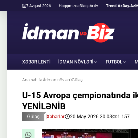
7 Avqust 2026
Haqqımızda
Əlaqə
Arxiv
Trend.Az
Day.Az
M
XƏBƏR LENTİ
İDMAN NÖVLƏRI
FUTBOL
M
Ana səhifə
İdman növləri
Güləş
U-15 Avropa çempionatında iki
YENİLƏNİB
Güləş
Xəbərlər
20 May 2026 20:03
1 157