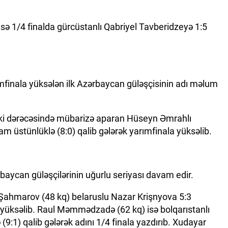
 1/4 finalda gürcüstanlı Qabriyel Tavberidzeyə 1:5
finala yüksələn ilk Azərbaycan güləşçisinin adı məlum
çəki dərəcəsində mübarizə aparan Hüseyn Əmrahlı
am üstünlüklə (8:0) qalib gələrək yarımfinala yüksəlib.
ycan güləşçilərinin uğurlu seriyası davam edir.
 Şahmarov (48 kq) belaruslu Nazar Krişnyova 5:3
a yüksəlib. Raul Məmmədzadə (62 kq) isə bolqarıstanlı
9:1) qalib gələrək adını 1/4 finala yazdırıb. Xudayar