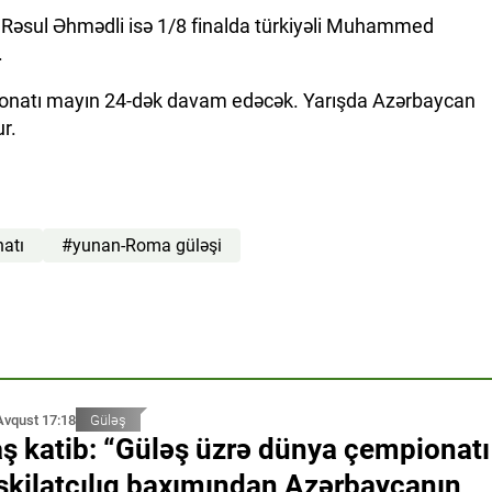
n Rəsul Əhmədli isə 1/8 finalda türkiyəli Muhammed
.
ionatı mayın 24-dək davam edəcək. Yarışda Azərbaycan
r.
atı
#yunan-Roma güləşi
Avqust 17:18
Güləş
ş katib: “Güləş üzrə dünya çempionatı
şkilatçılıq baxımından Azərbaycanın