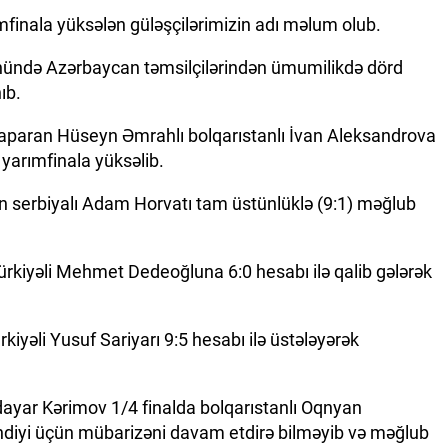
inala yüksələn güləşçilərimizin adı məlum olub.
günündə Azərbaycan təmsilçilərindən ümumilikdə dörd
ıb.
 aparan Hüseyn Əmrahlı bolqarıstanlı İvan Aleksandrova
 yarımfinala yüksəlib.
n serbiyalı Adam Horvatı tam üstünlüklə (9:1) məğlub
kiyəli Mehmet Dedeoğluna 6:0 hesabı ilə qalib gələrək
rkiyəli Yusuf Sariyarı 9:5 hesabı ilə üstələyərək
dayar Kərimov 1/4 finalda bolqarıstanlı Oqnyan
diyi üçün mübarizəni davam etdirə bilməyib və məğlub