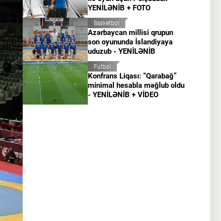
YENİLƏNİB + FOTO
Basketbol
Azərbaycan millisi qrupun
son oyununda İslandiyaya
uduzub - YENİLƏNİB
Futbol
Konfrans Liqası: “Qarabağ”
minimal hesabla məğlub oldu
- YENİLƏNİB + VİDEO