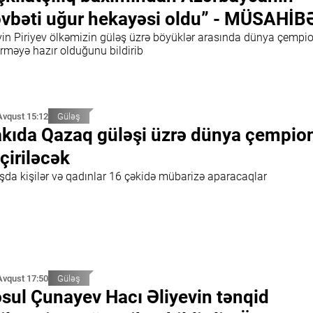
vbəti uğur hekayəsi oldu” - MÜSAHİB
vin Piriyev ölkəmizin güləş üzrə böyüklər arasında dünya çempio
irməyə hazır olduğunu bildirib
Avqust 15:12
Güləş
kıda Qazaq güləşi üzrə dünya çempion
çiriləcək
ışda kişilər və qadınlar 16 çəkidə mübarizə aparacaqlar
Avqust 17:50
Güləş
sul Çunayev Hacı Əliyevin tənqid