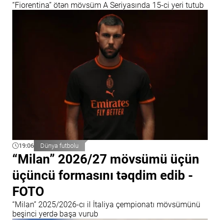
“Fiorentina” ötən mövsüm A Seriyasında 15-ci yeri tutub
19:06
Dünya futbolu
“Milan” 2026/27 mövsümü üçün
üçüncü formasını təqdim edib -
FOTO
“Milan” 2025/2026-cı il İtaliya çempionatı mövsümünü
beşinci yerdə başa vurub