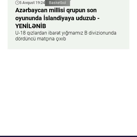
5 Avqust 19:24
Basketbol
Azərbaycan millisi qrupun son
oyununda İslandiyaya uduzub -
YENİLƏNİB
U-18 qızlardan ibarət yığmamız B divizionunda
dördüncü matçına çıxıb