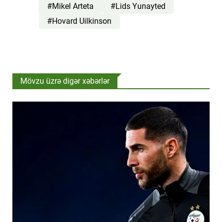
#Mikel Arteta
#Lids Yunayted
#Hovard Uilkinson
Mövzu üzrə digər xəbərlər