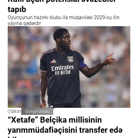
tapıb
Oyunçunun hazırkı klubu ilə müqaviləsi 2029-cu ilin
yayına qədərdir
20:31
Dünya futbolu
“Xetafe” Belçika millisinin
yarımmüdafiəçisini transfer edə