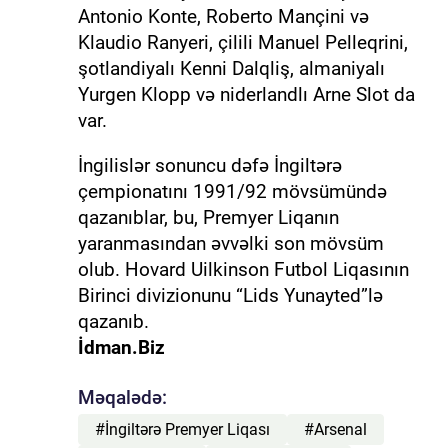
Antonio Konte, Roberto Mançini və
Klaudio Ranyeri, çilili Manuel Pelleqrini,
şotlandiyalı Kenni Dalqliş, almaniyalı
Yurgen Klopp və niderlandlı Arne Slot da
var.
İngilislər sonuncu dəfə İngiltərə
çempionatını 1991/92 mövsümündə
qazanıblar, bu, Premyer Liqanın
yaranmasından əvvəlki son mövsüm
olub. Hovard Uilkinson Futbol Liqasının
Birinci divizionunu “Lids Yunayted”lə
qazanıb.
İdman.Biz
Məqalədə:
#İngiltərə Premyer Liqası
#Arsenal