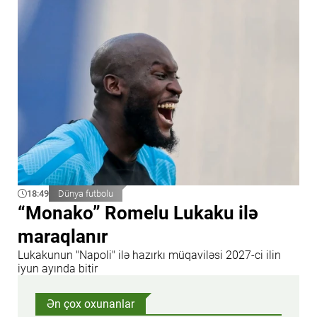
18:49
Dünya futbolu
“Monako” Romelu Lukaku ilə
maraqlanır
Lukakunun "Napoli" ilə hazırkı müqaviləsi 2027-ci ilin
iyun ayında bitir
Ən çox oxunanlar