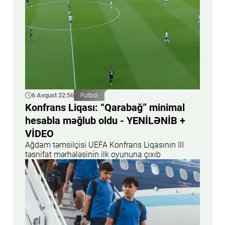
6 Avqust 22:56
Futbol
Konfrans Liqası: “Qarabağ” minimal
hesabla məğlub oldu - YENİLƏNİB +
VİDEO
Ağdam təmsilçisi UEFA Konfrans Liqasının III
təsnifat mərhələsinin ilk oyununa çıxıb