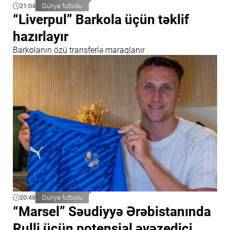
21:04
Dünya futbolu
“Liverpul” Barkola üçün təklif
hazırlayır
Barkolanın özü transferlə maraqlanır
20:48
Dünya futbolu
“Marsel” Səudiyyə Ərəbistanında
Rulli üçün potensial əvəzedici