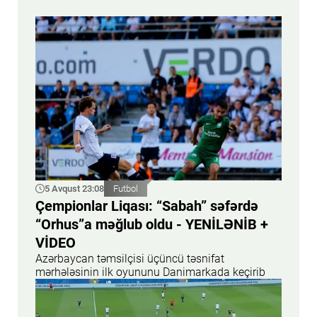
5 Avqust 23:08
Futbol
Çempionlar Liqası: “Sabah” səfərdə
“Orhus”a məğlub oldu - YENİLƏNİB +
VİDEO
Azərbaycan təmsilçisi üçüncü təsnifat
mərhələsinin ilk oyununu Danimarkada keçirib