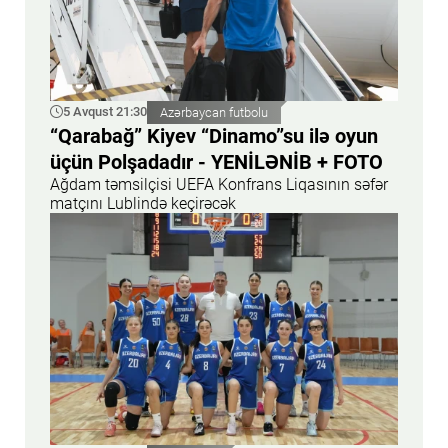
5 Avqust 21:30
Azərbaycan futbolu
“Qarabağ” Kiyev “Dinamo”su ilə oyun
üçün Polşadadır - YENİLƏNİB + FOTO
Ağdam təmsilçisi UEFA Konfrans Liqasının səfər
matçını Lublində keçirəcək