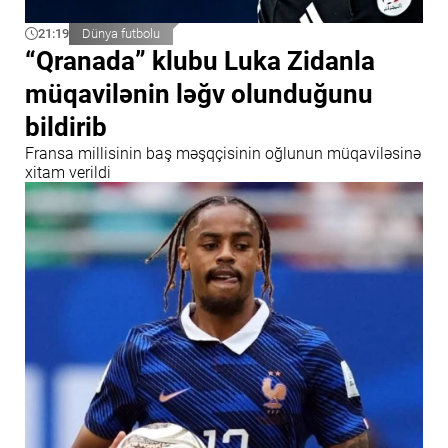
21:19
Dünya futbolu
“Qranada” klubu Luka Zidanla
müqavilənin ləğv olunduğunu
bildirib
Fransa millisinin baş məşqçisinin oğlunun müqaviləsinə
xitam verildi