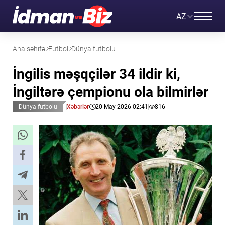
AZ
Ana səhifə
Futbol
Dünya futbolu
İngilis məşqçilər 34 ildir ki,
İngiltərə çempionu ola bilmirlər
Dünya futbolu
Xəbərlər
20 May 2026 02:41
816