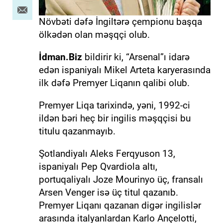
Növbəti dəfə İngiltərə çempionu başqa
ölkədən olan məşqçi olub.
İdman.Biz
bildirir ki, “Arsenal”ı idarə
edən ispaniyalı Mikel Arteta karyerasında
ilk dəfə Premyer Liqanın qalibi olub.
Premyer Liqa tarixində, yəni, 1992-ci
ildən bəri heç bir ingilis məşqçisi bu
titulu qazanmayıb.
Şotlandiyalı Aleks Ferqyuson 13,
ispaniyalı Pep Qvardiola altı,
portuqaliyalı Joze Mourinyo üç, fransalı
Arsen Venger isə üç titul qazanıb.
Premyer Liqanı qazanan digər ingilislər
arasında italyanlardan Karlo Ançelotti,