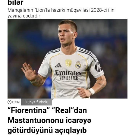
bilər
Manqalanın "Lion"la hazırkı müqaviləsi 2028-ci ilin
yayına qədərdir
19:41
Dünya futbolu
“Fiorentina” “Real”dan
Mastantuononu icarəyə
götürdüyünü açıqlayıb