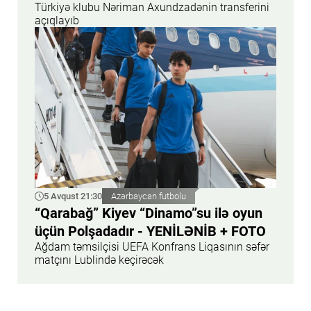
Türkiyə klubu Nəriman Axundzadənin transferini
açıqlayıb
5 Avqust 21:30
Azərbaycan futbolu
“Qarabağ” Kiyev “Dinamo”su ilə oyun
üçün Polşadadır - YENİLƏNİB + FOTO
Ağdam təmsilçisi UEFA Konfrans Liqasının səfər
matçını Lublində keçirəcək