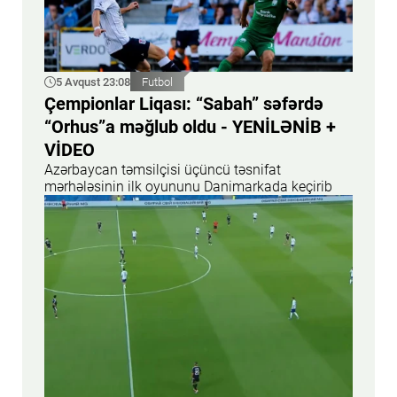
5 Avqust 23:08
Futbol
Çempionlar Liqası: “Sabah” səfərdə
“Orhus”a məğlub oldu - YENİLƏNİB +
VİDEO
Azərbaycan təmsilçisi üçüncü təsnifat
mərhələsinin ilk oyununu Danimarkada keçirib