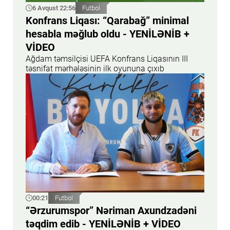
6 Avqust 22:56
Futbol
Konfrans Liqası: “Qarabağ” minimal
hesabla məğlub oldu - YENİLƏNİB +
VİDEO
Ağdam təmsilçisi UEFA Konfrans Liqasının III
təsnifat mərhələsinin ilk oyununa çıxıb
00:21
Futbol
“Ərzurumspor” Nəriman Axundzadəni
təqdim edib - YENİLƏNİB + VİDEO