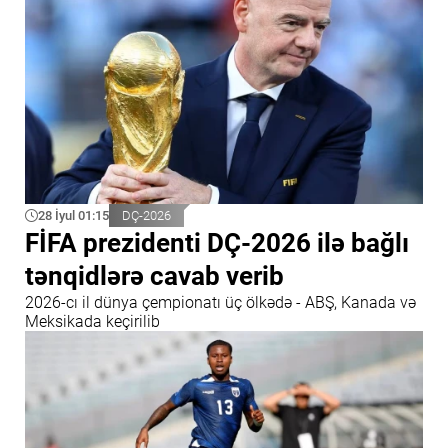
28 İyul 01:15
DÇ-2026
FİFA prezidenti DÇ-2026 ilə bağlı
tənqidlərə cavab verib
2026-cı il dünya çempionatı üç ölkədə - ABŞ, Kanada və
Meksikada keçirilib