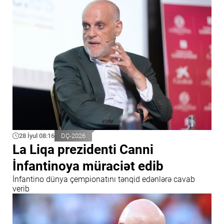
28 İyul 08:16
DÇ-2026
La Liqa prezidenti Canni
İnfantinoya müraciət edib
İnfantino dünya çempionatını tənqid edənlərə cavab
verib