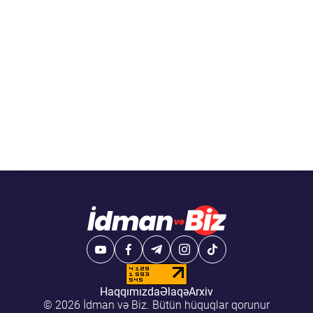
Haqqımızda
Əlaqə
Arxiv
© 2026 İdman və Biz. Bütün hüquqlar qorunur