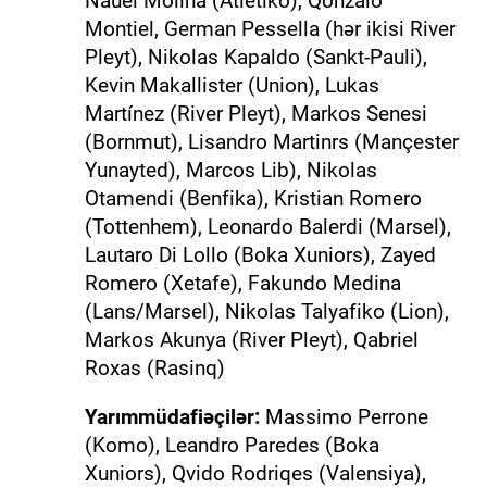
Nauel Molina (Atletiko), Qonzalo
Montiel, German Pessella (hər ikisi River
Pleyt), Nikolas Kapaldo (Sankt-Pauli),
Kevin Makallister (Union), Lukas
Martínez (River Pleyt), Markos Senesi
(Bornmut), Lisandro Martinrs (Mançester
Yunayted), Marcos Lib), Nikolas
Otamendi (Benfika), Kristian Romero
(Tottenhem), Leonardo Balerdi (Marsel),
Lautaro Di Lollo (Boka Xuniors), Zayed
Romero (Xetafe), Fakundo Medina
(Lans/Marsel), Nikolas Talyafiko (Lion),
Markos Akunya (River Pleyt), Qabriel
Roxas (Rasinq)
Yarımmüdafiəçilər:
Massimo Perrone
(Komo), Leandro Paredes (Boka
Xuniors), Qvido Rodriqes (Valensiya),