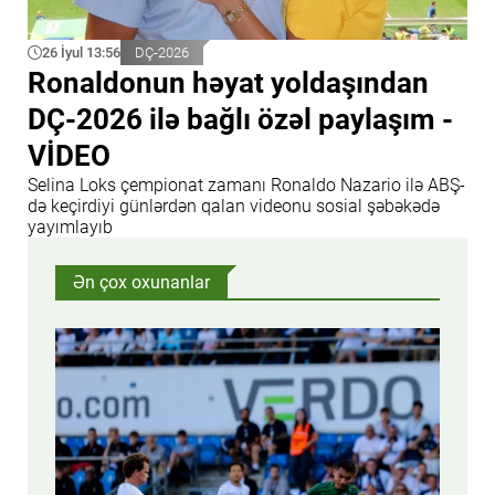
26 İyul 13:56
DÇ-2026
Ronaldonun həyat yoldaşından
DÇ-2026 ilə bağlı özəl paylaşım -
VİDEO
Selina Loks çempionat zamanı Ronaldo Nazario ilə ABŞ-
də keçirdiyi günlərdən qalan videonu sosial şəbəkədə
yayımlayıb
Ən çox oxunanlar