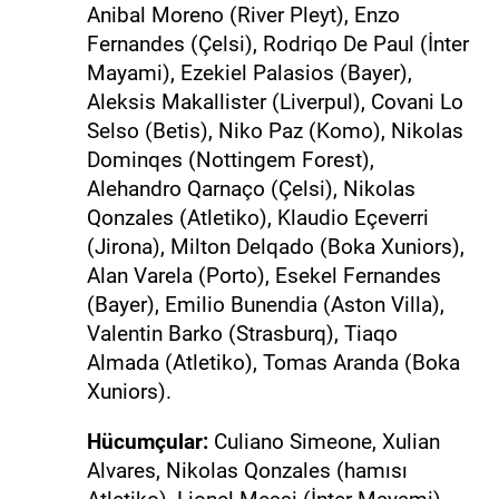
Anibal Moreno (River Pleyt), Enzo
Fernandes (Çelsi), Rodriqo De Paul (İnter
Mayami), Ezekiel Palasios (Bayer),
Aleksis Makallister (Liverpul), Covani Lo
Selso (Betis), Niko Paz (Komo), Nikolas
Dominqes (Nottingem Forest),
Alehandro Qarnaço (Çelsi), Nikolas
Qonzales (Atletiko), Klaudio Eçeverri
(Jirona), Milton Delqado (Boka Xuniors),
Alan Varela (Porto), Esekel Fernandes
(Bayer), Emilio Bunendia (Aston Villa),
Valentin Barko (Strasburq), Tiaqo
Almada (Atletiko), Tomas Aranda (Boka
Xuniors).
Hücumçular:
Culiano Simeone, Xulian
Alvares, Nikolas Qonzales (hamısı