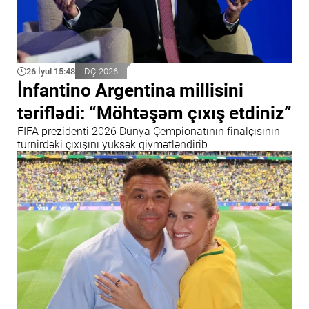
26 İyul 15:48
DÇ-2026
İnfantino Argentina millisini
təriflədi: “Möhtəşəm çıxış etdiniz”
FIFA prezidenti 2026 Dünya Çempionatının finalçısının
turnirdəki çıxışını yüksək qiymətləndirib