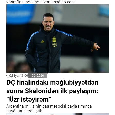
yarımfinalında İngiltərəni məğlub edib
28 İyul 13:06
DÇ-2026
DÇ finalındakı məğlubiyyətdən
sonra Skalonidən ilk paylaşım:
“Üzr istəyirəm”
Argentina millisinin baş məşqçisi paylaşımında
duyğularını bölüşüb