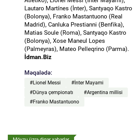
Atletiko), Lionel Messi (İnter Mayami),
Lautaro Martínes (İnter), Santyaqo Kastro
(Bolonya), Franko Mastantuono (Real
Madrid), Canluka Prestianni (Benfika),
Matias Soule (Roma), Santyaqo Kastro
(Bolonya), Xose Maneul Lopes
(Palmeyras), Mateo Pelleqrino (Parma).
İdman.Biz
Məqalədə:
#Lionel Messi
#İnter Mayami
#Dünya çempionatı
#Argentina millisi
#Franko Mastantuono
Mövzu üzrə digər xəbərlər