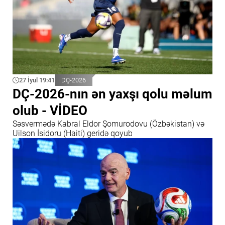
27 İyul 19:41
DÇ-2026
DÇ-2026-nın ən yaxşı qolu məlum
olub - VİDEO
Səsvermədə Kabral Eldor Şomurodovu (Özbəkistan) və
Uilson İsidoru (Haiti) geridə qoyub