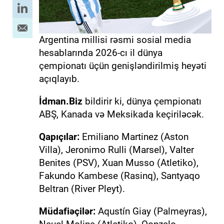
Argentina millisi rəsmi sosial media
hesablarında 2026-cı il dünya
çempionatı üçün genişləndirilmiş heyəti
açıqlayıb.
İdman.Biz
bildirir ki, dünya çempionatı
ABŞ, Kanada və Meksikada keçiriləcək.
Qapıçılar:
Emiliano Martinez (Aston
Villa), Jeronimo Rulli (Marsel), Valter
Benites (PSV), Xuan Musso (Atletiko),
Fakundo Kambese (Rasinq), Santyaqo
Beltran (River Pleyt).
Müdafiəçilər:
Aqustín Giay (Palmeyras),