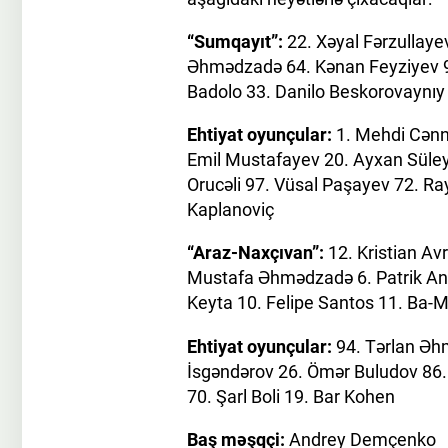
“Sumqayıt”:
22. Xəyal Fərzullaye
Əhmədzadə 64. Kənan Feyziyev 9.
Badolo 33. Danilo Beskorovaynıy
Ehtiyat oyunçular:
1. Mehdi Cənn
Emil Mustafayev 20. Ayxan Süley
Orucəli 97. Vüsal Paşayev 72. R
Kaplanoviç
“Araz-Naxçıvan”:
12. Kristian A
Mustafa Əhmədzadə 6. Patrik And
Keyta 10. Felipe Santos 11. Ba-
Ehtiyat oyunçular:
94. Tərlan Əhm
İsgəndərov 26. Ömər Buludov 86.
70. Şarl Boli 19. Bar Kohen
Baş məşqçi:
Andrey Demçenko