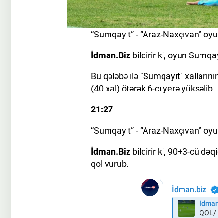
“Sumqayıt” - “Araz-Naxçıvan” oyu
İdman.Biz
bildirir ki, oyun Sumqay
Bu qələbə ilə "Sumqayıt" xallarını
(40 xal) ötərək 6-cı yerə yüksəlib.
21:27
“Sumqayıt” - “Araz-Naxçıvan” oy
İdman.Biz
bildirir ki, 90+3-cü 
qol vurub.