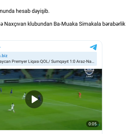
ununda hesab dəyişib.
iqədə Naxçıvan klubundan Ba-Muaka Simakala bərabərlik