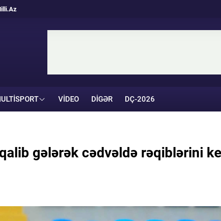
illi.Az
ULTISPORT
VIDEO
DIGƏR
DÇ-2026
alib gələrək cədvəldə rəqiblərini k