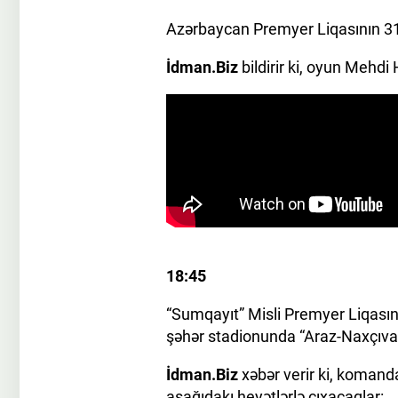
Azərbaycan Premyer Liqasının 31-
İdman.Biz
bildirir ki, oyun Mehd
18:45
“Sumqayıt” Misli Premyer Liqası
şəhər stadionunda “Araz-Naxçıvan
İdman.Biz
xəbər verir ki, koman
aşağıdakı heyətlərlə çıxacaqlar: