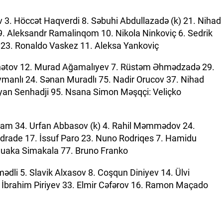
v 3. Höccət Haqverdi 8. Səbuhi Abdullazadə (k) 21. Nihad
 Aleksandr Ramalinqom 10. Nikola Ninkoviç 6. Sedrik
 23. Ronaldo Vaskez 11. Aleksa Yankoviç
ətov 12. Murad Ağamalıyev 7. Rüstəm Əhmədzadə 29.
manlı 24. Sənan Muradlı 75. Nadir Orucov 37. Nihad
ayan Senhadji 95. Nsana Simon Məşqçi: Veliçko
vram 34. Urfan Abbasov (k) 4. Rahil Məmmədov 24.
rade 17. İssuf Paro 23. Nuno Rodriqes 7. Hamidu
Muaka Simakala 77. Bruno Franko
ədli 5. Slavik Alxasov 8. Coşqun Diniyev 14. Ülvi
 İbrahim Piriyev 33. Elmir Cəfərov 16. Ramon Maçado