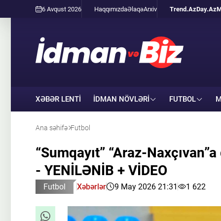
6 Avqust 2026
Haqqımızda
Əlaqə
Arxiv
Trend.Az
Day.Az
M
XƏBƏR LENTİ
İDMAN NÖVLƏRI
FUTBOL
M
Ana səhifə
Futbol
“Sumqayıt” “Araz-Naxçıvan”a q
- YENİLƏNİB + VİDEO
Futbol
Xəbərlər
9 May 2026 21:31
1 622