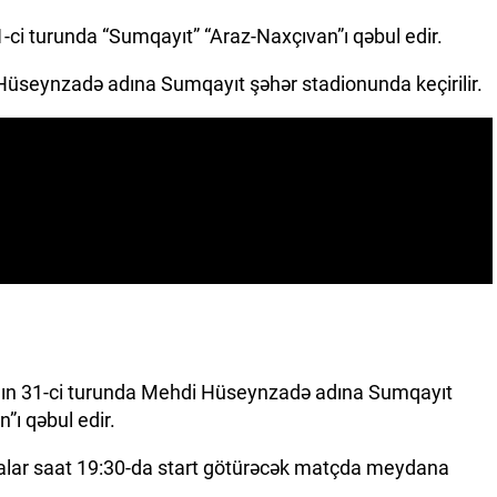
ci turunda “Sumqayıt” “Araz-Naxçıvan”ı qəbul edir.
i Hüseynzadə adına Sumqayıt şəhər stadionunda keçirilir.
nın 31-ci turunda Mehdi Hüseynzadə adına Sumqayıt
”ı qəbul edir.
dalar saat 19:30-da start götürəcək matçda meydana