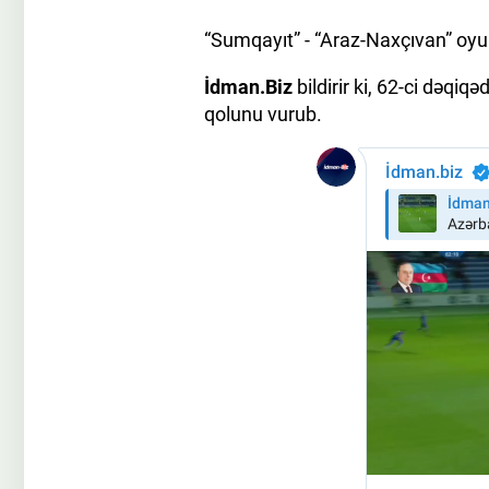
“Sumqayıt” - “Araz-Naxçıvan” oy
İdman.Biz
bildirir ki, 62-ci dəq
qolunu vurub.