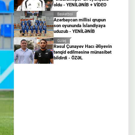
oldu - YENİLƏNİB + VİDEO
Basketbol
Azərbaycan millisi qrupun
son oyununda İslandiyaya
uduzub - YENİLƏNİB
Güləş
Rəsul Çunayev Hacı Əliyevin
tənqid edilməsinə münasibət
bildirdi - ÖZƏL