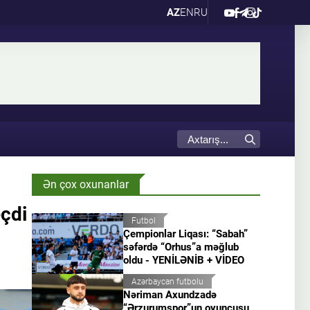
AZ
EN
RU
Ən çox oxunanlar
eçdi
Futbol
Çempionlar Liqası: “Sabah”
səfərdə “Orhus”a məğlub
oldu - YENİLƏNİB + VİDEO
Azərbaycan futbolu
Nəriman Axundzadə
“Ərzurumspor”un oyunçusu