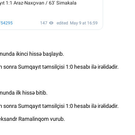
unda ikinci hissə başlayıb.
dan sonra Sumqayıt təmsilçisi 1:0 hesabı ilə irəlidədir.
unda ilk hissə bitib.
dan sonra Sumqayıt təmsilçisi 1:0 hesabı ilə irəlidədir.
leksandr Ramalinqom vurub.