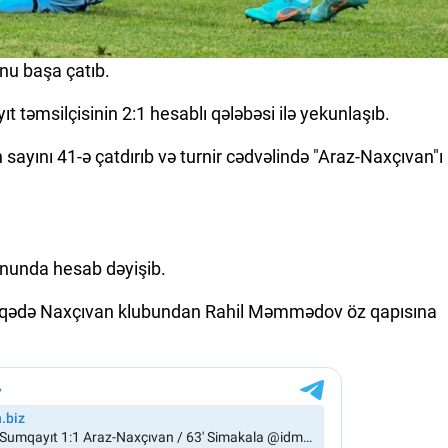
nu başa çatıb.
ıt təmsilçisinin 2:1 hesablı qələbəsi ilə yekunlaşıb.
n sayını 41-ə çatdırıb və turnir cədvəlində "Araz-Naxçıvan"ı
ununda hesab dəyişib.
dəqiqədə Naxçıvan klubundan Rahil Məmmədov öz qapısına