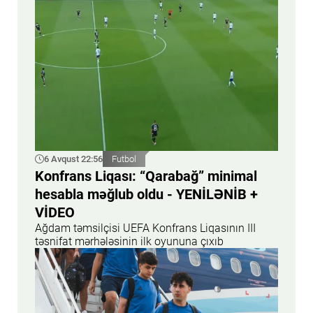
6 Avqust 22:56
Futbol
Konfrans Liqası: “Qarabağ” minimal
hesabla məğlub oldu - YENİLƏNİB +
VİDEO
Ağdam təmsilçisi UEFA Konfrans Liqasının III
təsnifat mərhələsinin ilk oyununa çıxıb