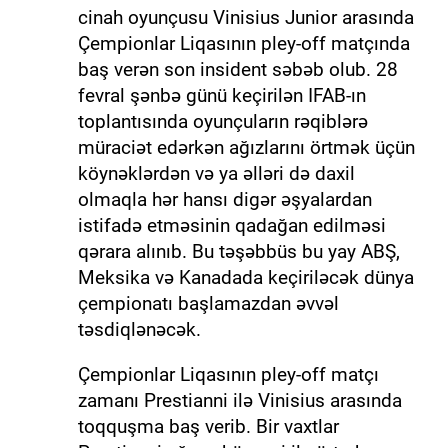
cinah oyunçusu Vinisius Junior arasında
Çempionlar Liqasının pley-off matçında
baş verən son insident səbəb olub. 28
fevral şənbə günü keçirilən IFAB-ın
toplantısında oyunçuların rəqiblərə
müraciət edərkən ağızlarını örtmək üçün
köynəklərdən və ya əlləri də daxil
olmaqla hər hansı digər əşyalardan
istifadə etməsinin qadağan edilməsi
qərara alınıb. Bu təşəbbüs bu yay ABŞ,
Meksika və Kanadada keçiriləcək dünya
çempionatı başlamazdan əvvəl
təsdiqlənəcək.
Çempionlar Liqasının pley-off matçı
zamanı Prestianni ilə Vinisius arasında
toqquşma baş verib. Bir vaxtlar