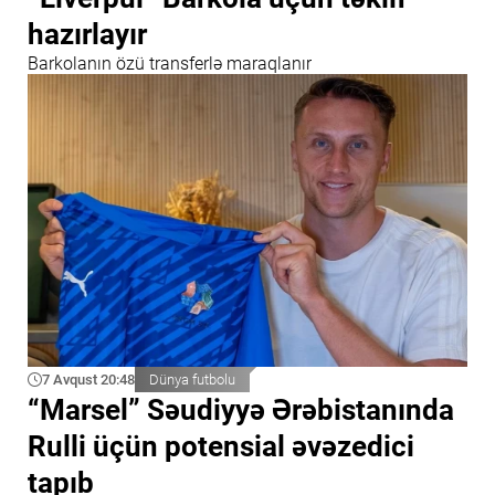
hazırlayır
Barkolanın özü transferlə maraqlanır
7 Avqust 20:48
Dünya futbolu
“Marsel” Səudiyyə Ərəbistanında
Rulli üçün potensial əvəzedici
tapıb