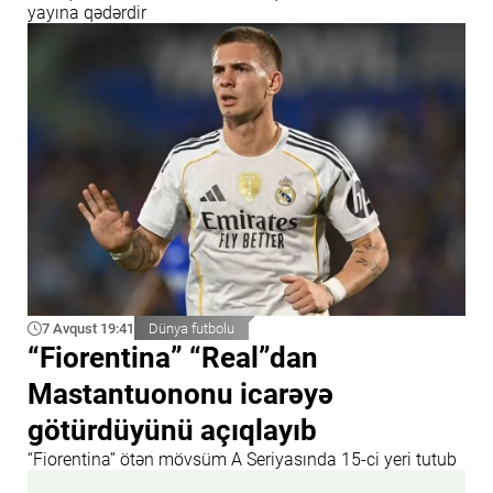
yayına qədərdir
7 Avqust 19:41
Dünya futbolu
“Fiorentina” “Real”dan
Mastantuononu icarəyə
götürdüyünü açıqlayıb
“Fiorentina” ötən mövsüm A Seriyasında 15-ci yeri tutub