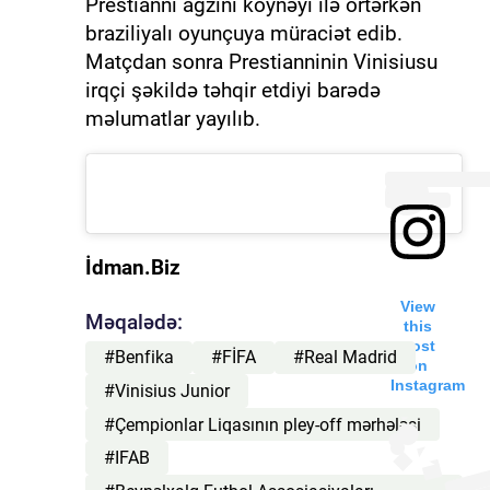
Prestianni ağzını köynəyi ilə örtərkən
braziliyalı oyunçuya müraciət edib.
Matçdan sonra Prestianninin Vinisiusu
irqçi şəkildə təhqir etdiyi barədə
məlumatlar yayılıb.
İdman.Biz
View
Məqalədə:
this
post
#Benfika
#FİFA
#Real Madrid
on
Instagram
#Vinisius Junior
#Çempionlar Liqasının pley-off mərhələsi
#IFAB