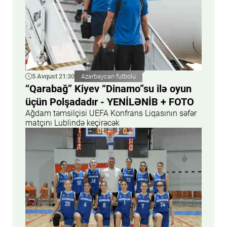
5 Avqust 21:30
Azərbaycan futbolu
“Qarabağ” Kiyev “Dinamo”su ilə oyun
üçün Polşadadır - YENİLƏNİB + FOTO
Ağdam təmsilçisi UEFA Konfrans Liqasının səfər
matçını Lublində keçirəcək