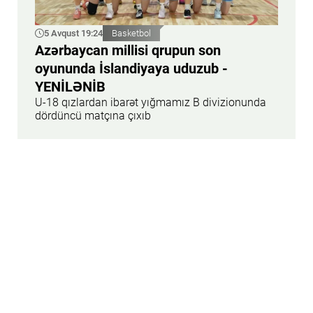
5 Avqust 19:24
Basketbol
Azərbaycan millisi qrupun son
oyununda İslandiyaya uduzub -
YENİLƏNİB
U-18 qızlardan ibarət yığmamız B divizionunda
dördüncü matçına çıxıb