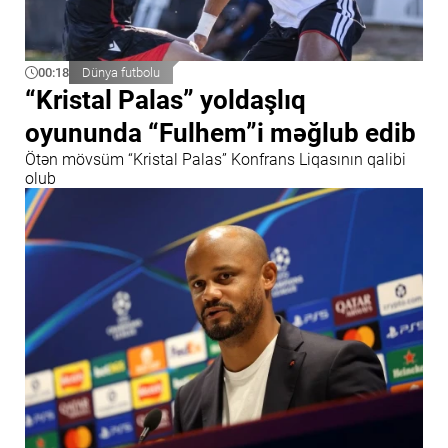
00:18
Dünya futbolu
“Kristal Palas” yoldaşlıq
oyununda “Fulhem”i məğlub edib
Ötən mövsüm “Kristal Palas” Konfrans Liqasının qalibi
olub