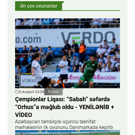
Ən çox oxunanlar
5 Avqust 23:08
Futbol
Çempionlar Liqası: “Sabah” səfərdə
“Orhus”a məğlub oldu - YENİLƏNİB +
VİDEO
Azərbaycan təmsilçisi üçüncü təsnifat
mərhələsinin ilk oyununu Danimarkada keçirib