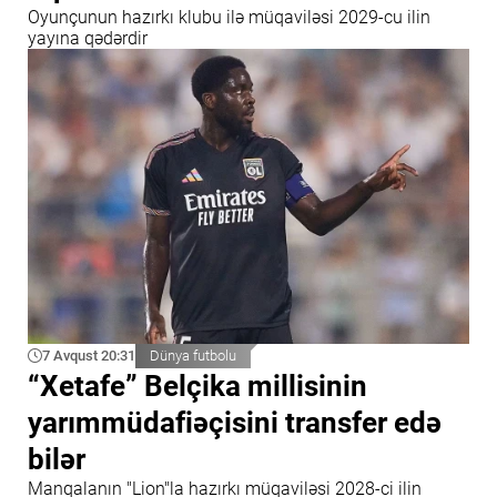
Oyunçunun hazırkı klubu ilə müqaviləsi 2029-cu ilin
yayına qədərdir
7 Avqust 20:31
Dünya futbolu
“Xetafe” Belçika millisinin
yarımmüdafiəçisini transfer edə
bilər
Manqalanın "Lion"la hazırkı müqaviləsi 2028-ci ilin