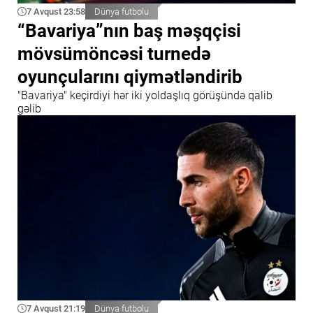
7 Avqust 23:58
Dünya futbolu
“Bavariya”nın baş məşqçisi
mövsümöncəsi turnedə
oyunçularını qiymətləndirib
"Bavariya" keçirdiyi hər iki yoldaşlıq görüşündə qalib
gəlib
7 Avqust 21:19
Dünya futbolu