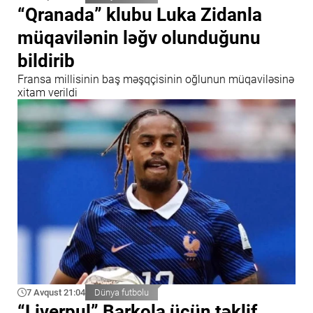
“Qranada” klubu Luka Zidanla
müqavilənin ləğv olunduğunu
bildirib
Fransa millisinin baş məşqçisinin oğlunun müqaviləsinə
xitam verildi
7 Avqust 21:04
Dünya futbolu
“Liverpul” Barkola üçün təklif