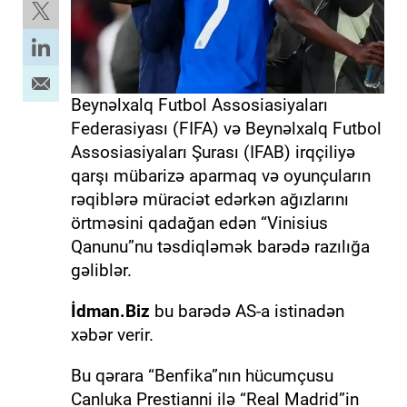
Beynəlxalq Futbol Assosiasiyaları
Federasiyası (FIFA) və Beynəlxalq Futbol
Assosiasiyaları Şurası (IFAB) irqçiliyə
qarşı mübarizə aparmaq və oyunçuların
rəqiblərə müraciət edərkən ağızlarını
örtməsini qadağan edən “Vinisius
Qanunu”nu təsdiqləmək barədə razılığa
gəliblər.
İdman.Biz
bu barədə AS-a istinadən
xəbər verir.
Bu qərara “Benfika”nın hücumçusu
Canluka Prestianni ilə “Real Madrid”in