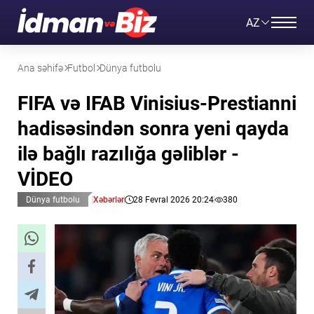
AZ
Ana səhifə
Futbol
Dünya futbolu
FIFA və IFAB Vinisius-Prestianni
hadisəsindən sonra yeni qayda
ilə bağlı razılığa gəliblər -
VİDEO
Dünya futbolu
Xəbərlər
28 Fevral 2026 20:24
380