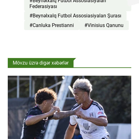
#Beynəlxalq Futbol Assosiasiyaları
Federasiyası
#Beynəlxalq Futbol Assosiasiyaları Şurası
#Canluka Prestianni
#Vinisius Qanunu
Mövzu üzrə digər xəbərlər