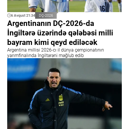
6 Avqust 21:34
DÇ-2026
Argentinanın DÇ-2026-da
İngiltərə üzərində qələbəsi milli
bayram kimi qeyd ediləcək
Argentina millisi 2026-cı il dünya çempionatının
yarımfinalında İngiltərəni məğlub edib