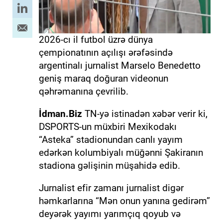
2026-cı il futbol üzrə dünya
çempionatının açılışı ərəfəsində
argentinalı jurnalist Marselo Benedetto
geniş maraq doğuran videonun
qəhrəmanına çevrilib.
İdman.Biz
TN-yə istinadən xəbər verir ki,
DSPORTS-un müxbiri Mexikodakı
“Asteka” stadionundan canlı yayım
edərkən kolumbiyalı müğənni Şakiranın
stadiona gəlişinin müşahidə edib.
Jurnalist efir zamanı jurnalist digər
həmkarlarına “Mən onun yanına gedirəm”
deyərək yayımı yarımçıq qoyub və