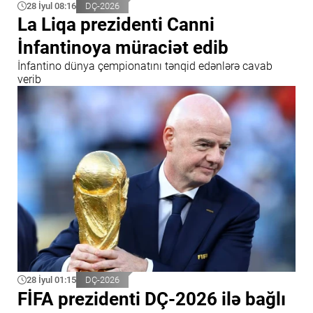
28 İyul 08:16
DÇ-2026
La Liqa prezidenti Canni
İnfantinoya müraciət edib
İnfantino dünya çempionatını tənqid edənlərə cavab
verib
28 İyul 01:15
DÇ-2026
FİFA prezidenti DÇ-2026 ilə bağlı