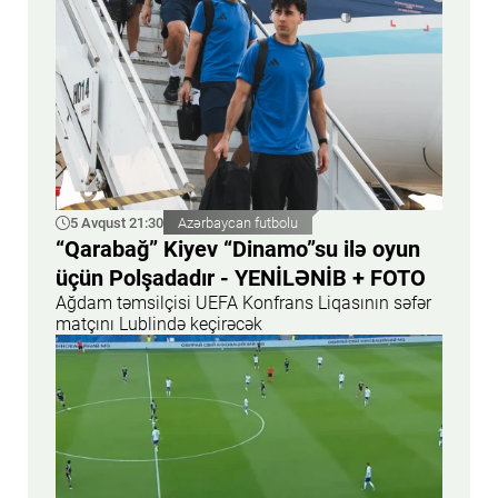
5 Avqust 21:30
Azərbaycan futbolu
“Qarabağ” Kiyev “Dinamo”su ilə oyun
üçün Polşadadır - YENİLƏNİB + FOTO
Ağdam təmsilçisi UEFA Konfrans Liqasının səfər
matçını Lublində keçirəcək