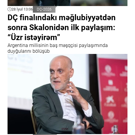
28 İyul 13:06
DÇ-2026
DÇ finalındakı məğlubiyyətdən
sonra Skalonidən ilk paylaşım:
“Üzr istəyirəm”
Argentina millisinin baş məşqçisi paylaşımında
duyğularını bölüşüb