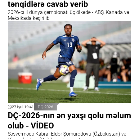
tənqidlərə cavab verib
2026-cı il dünya çempionatı üç ölkədə - ABŞ, Kanada və
Meksikada keçirilib
27 İyul 19:41
DÇ-2026
DÇ-2026-nın ən yaxşı qolu məlum
olub - VİDEO
Səsvermədə Kabral Eldor Şomurodovu (Özbəkistan) və