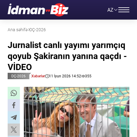
AZ
Ana səhifə
DÇ-2026
Jurnalist canlı yayımı yarımçıq
qoyub Şakiranın yanına qaçdı -
VİDEO
DÇ-2026
Xəbərlər
11 İyun 2026 14:52
355