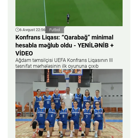
6 Avqust 22:56
Futbol
Konfrans Liqası: “Qarabağ” minimal
hesabla məğlub oldu - YENİLƏNİB +
VİDEO
Ağdam təmsilçisi UEFA Konfrans Liqasının III
təsnifat mərhələsinin ilk oyununa çıxıb