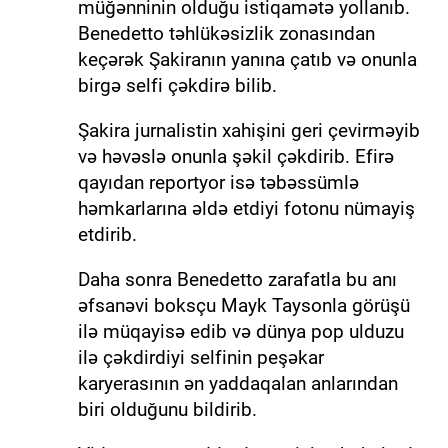
müğənninin olduğu istiqamətə yollanıb.
Benedetto təhlükəsizlik zonasından
keçərək Şakiranın yanına çatıb və onunla
birgə selfi çəkdirə bilib.
Şakira jurnalistin xahişini geri çevirməyib
və həvəslə onunla şəkil çəkdirib. Efirə
qayıdan reportyor isə təbəssümlə
həmkarlarına əldə etdiyi fotonu nümayiş
etdirib.
Daha sonra Benedetto zarafatla bu anı
əfsanəvi boksçu Mayk Taysonla görüşü
ilə müqayisə edib və dünya pop ulduzu
ilə çəkdirdiyi selfinin peşəkar
karyerasının ən yaddaqalan anlarından
biri olduğunu bildirib.