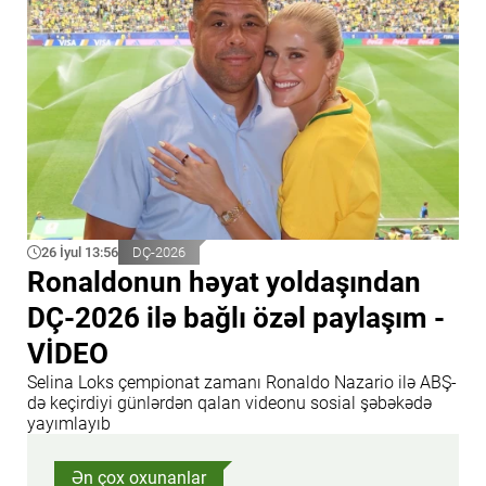
26 İyul 13:56
DÇ-2026
Ronaldonun həyat yoldaşından
DÇ-2026 ilə bağlı özəl paylaşım -
VİDEO
Selina Loks çempionat zamanı Ronaldo Nazario ilə ABŞ-
də keçirdiyi günlərdən qalan videonu sosial şəbəkədə
yayımlayıb
Ən çox oxunanlar