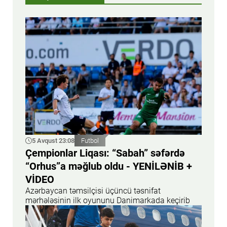
5 Avqust 23:08
Futbol
Çempionlar Liqası: “Sabah” səfərdə
“Orhus”a məğlub oldu - YENİLƏNİB +
VİDEO
Azərbaycan təmsilçisi üçüncü təsnifat
mərhələsinin ilk oyununu Danimarkada keçirib