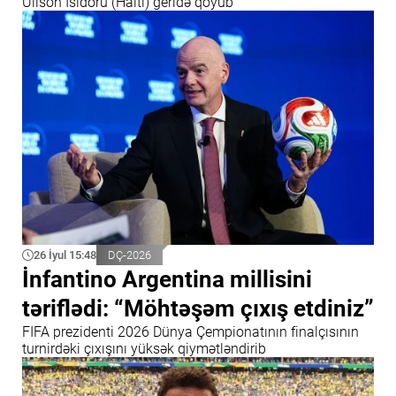
Uilson İsidoru (Haiti) geridə qoyub
26 İyul 15:48
DÇ-2026
İnfantino Argentina millisini
təriflədi: “Möhtəşəm çıxış etdiniz”
FIFA prezidenti 2026 Dünya Çempionatının finalçısının
turnirdəki çıxışını yüksək qiymətləndirib