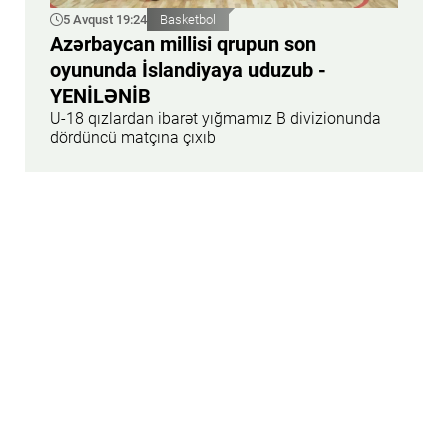
5 Avqust 19:24
Basketbol
Azərbaycan millisi qrupun son
oyununda İslandiyaya uduzub -
YENİLƏNİB
U-18 qızlardan ibarət yığmamız B divizionunda
dördüncü matçına çıxıb