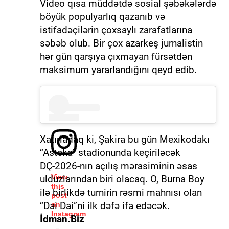
Video qısa müddətdə sosial şəbəkələrdə
böyük populyarlıq qazanıb və
istifadəçilərin çoxsaylı zarafatlarına
səbəb olub. Bir çox azarkeş jurnalistin
hər gün qarşıya çıxmayan fürsətdən
maksimum yararlandığını qeyd edib.
Xatırladaq ki, Şakira bu gün Mexikodakı
“Asteka” stadionunda keçiriləcək
DÇ-2026-nın açılış mərasiminin əsas
View
ulduzlarından biri olacaq. O, Burna Boy
this
ilə birlikdə turnirin rəsmi mahnısı olan
post
“Dai Dai”ni ilk dəfə ifa edəcək.
on
Instagram
İdman.Biz