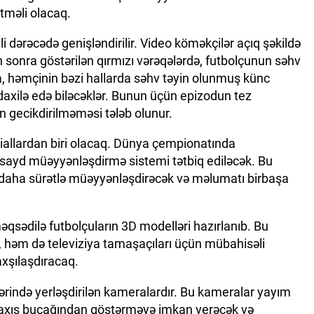
tməli olacaq.
 dərəcədə genişləndirilir. Video köməkçilər açıq şəkildə
n sonra göstərilən qırmızı vərəqələrdə, futbolçunun səhv
a, həmçinin bəzi hallarda səhv təyin olunmuş künc
üdaxilə edə biləcəklər. Bunun üçün epizodun tez
n gecikdirilməməsi tələb olunur.
diallardan biri olacaq. Dünya çempionatında
ofsayd müəyyənləşdirmə sistemi tətbiq ediləcək. Bu
i daha sürətlə müəyyənləşdirəcək və məlumatı birbaşa
əqsədilə futbolçuların 3D modelləri hazırlanıb. Bu
 həm də televiziya tamaşaçıları üçün mübahisəli
axşılaşdıracaq.
üzərində yerləşdirilən kameralardır. Bu kameralar yayım
baxış bucağından göstərməyə imkan verəcək və