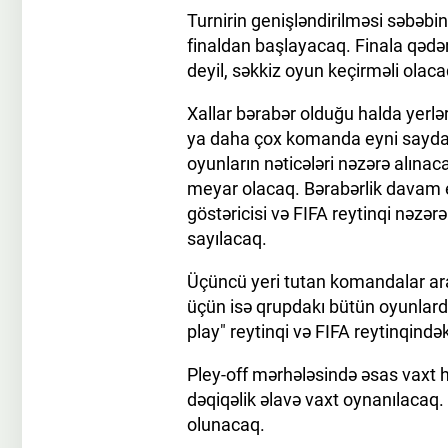
Turnirin genişləndirilməsi səbəbin
finaldan başlayacaq. Finala qədə
deyil, səkkiz oyun keçirməli olaca
Xallar bərabər olduğu halda yerlər
ya daha çox komanda eyni sayda x
oyunların nəticələri nəzərə alınac
meyar olacaq. Bərabərlik davam ed
göstəricisi və FIFA reytinqi nəz
sayılacaq.
Üçüncü yeri tutan komandalar ar
üçün isə qrupdakı bütün oyunlarda 
play" reytinqi və FIFA reytinqind
Pley-off mərhələsində əsas vaxt h
dəqiqəlik əlavə vaxt oynanılacaq.
olunacaq.