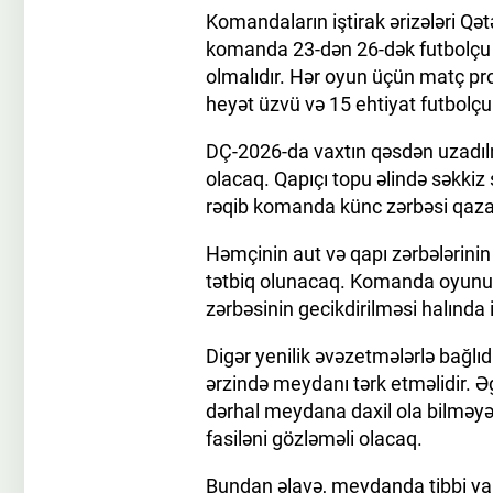
Komandaların iştirak ərizələri Qət
komanda 23-dən 26-dək futbolçu 
olmalıdır. Hər oyun üçün matç pr
heyət üzvü və 15 ehtiyat futbolçu
DÇ-2026-da vaxtın qəsdən uzadıl
olacaq. Qapıçı topu əlində səkkiz 
rəqib komanda künc zərbəsi qaz
Həmçinin aut və qapı zərbələrinin
tətbiq olunacaq. Komanda oyunu v
zərbəsinin gecikdirilməsi halında 
Digər yenilik əvəzetmələrlə bağlıd
ərzində meydanı tərk etməlidir. 
dərhal meydana daxil ola bilməyəc
fasiləni gözləməli olacaq.
Bundan əlavə, meydanda tibbi yar