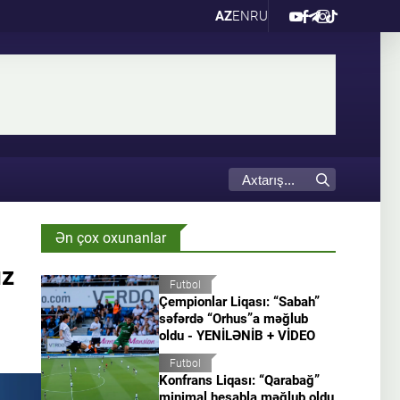
AZ
EN
RU
Ən çox oxunanlar
uz
Futbol
Çempionlar Liqası: “Sabah”
səfərdə “Orhus”a məğlub
oldu - YENİLƏNİB + VİDEO
Futbol
Konfrans Liqası: “Qarabağ”
minimal hesabla məğlub oldu