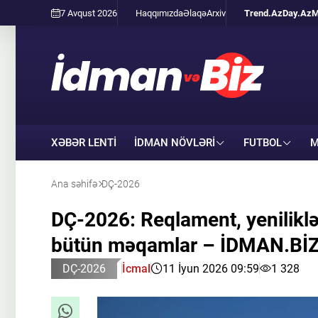
7 Avqust 2026
Haqqımızda
Əlaqə
Arxiv
Trend.Az
Day.Az
M
XƏBƏR LENTİ
İDMAN NÖVLƏRI
FUTBOL
M
Ana səhifə
DÇ-2026
DÇ-2026: Reqlament, yeniliklə
bütün məqamlar – İDMAN.BİZ
DÇ-2026
İcmal
11 İyun 2026 09:59
1 328