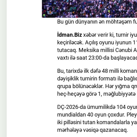
Bu gün dünyanın ən möhtəşəm futb
İdman.Biz
xəbər verir ki, turnir
keçiriləcək. Açılış oyunu iyunun
tutacaq. Meksika millisi Cənubi A
vaxtı ilə saat 23:00-da başlayaca
Bu, tarixdə ilk dəfə 48 milli kom
dəyişiklik turnirin formatı ilə ba
qrupa bölünəcəklər. Hər yığma qr
heç-heçəyə görə 1, məğlubiyyətə g
DÇ-2026-da ümumilikdə 104 oyun ke
mundialdan 40 oyun çoxdur. Pley
iki pilləsini tutan komandalarla 
mərhələyə vəsiqə qazanacaq.