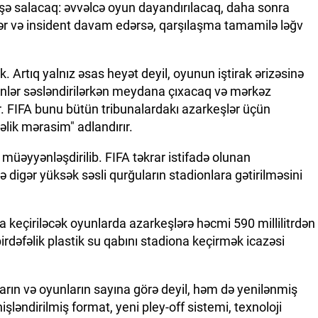
işə salacaq: əvvəlcə oyun dayandırılacaq, daha sonra
lər və insident davam edərsə, qarşılaşma tamamilə ləğv
Artıq yalnız əsas heyət deyil, oyunun iştirak ərizəsinə
imnlər səsləndirilərkən meydana çıxacaq və mərkəz
r. FIFA bunu bütün tribunalardakı azarkeşlər üçün
lik mərasim" adlandırır.
müəyyənləşdirilib. FIFA təkrar istifadə olunan
 digər yüksək səsli qurğuların stadionlara gətirilməsini
keçiriləcək oyunlarda azarkeşlərə həcmi 590 millilitrdən
dəfəlik plastik su qabını stadiona keçirmək icazəsi
ıların və oyunların sayına görə deyil, həm də yenilənmiş
işləndirilmiş format, yeni pley-off sistemi, texnoloji