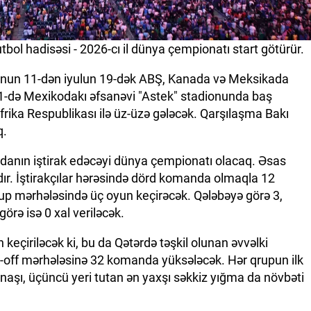
ol hadisəsi - 2026-cı il dünya çempionatı start götürür.
 iyunun 11-dən iyulun 19-dək ABŞ, Kanada və Meksikada
 11-də Mexikodakı əfsanəvi "Astek" stadionunda baş
frika Respublikası ilə üz-üzə gələcək. Qarşılaşma Bakı
q.
andanın iştirak edəcəyi dünya çempionatı olacaq. Əsas
ğlıdır. İştirakçılar hərəsində dörd komanda olmaqla 12
up mərhələsində üç oyun keçirəcək. Qələbəyə görə 3,
örə isə 0 xal veriləcək.
çiriləcək ki, bu da Qətərdə təşkil olunan əvvəlki
-off mərhələsinə 32 komanda yüksələcək. Hər qrupun ilk
yanaşı, üçüncü yeri tutan ən yaxşı səkkiz yığma da növbəti