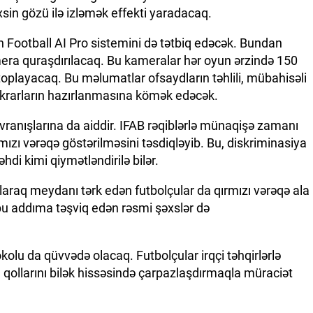
xsin gözü ilə izləmək effekti yaradacaq.
 Football AI Pro sistemini də tətbiq edəcək. Bundan
mera quraşdırılacaq. Bu kameralar hər oyun ərzində 150
playacaq. Bu məlumatlar ofsaydların təhlili, mübahisəli
təkrarların hazırlanmasına kömək edəcək.
davranışlarına da aiddir. IFAB rəqiblərlə münaqişə zamanı
ırmızı vərəqə göstərilməsini təsdiqləyib. Bu, diskriminasiya
əhdi kimi qiymətləndirilə bilər.
laraq meydanı tərk edən futbolçular da qırmızı vərəqə ala
u addıma təşviq edən rəsmi şəxslər də
okolu da qüvvədə olacaq. Futbolçular irqçi təhqirlərlə
 qollarını bilək hissəsində çarpazlaşdırmaqla müraciət