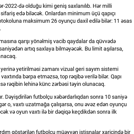
ər-2022-də olduğu kimi geniş saxlanılıb. Hər milli
sifariş edə biləcək. Onlardan minimum üçü qapıçı
otokoluna maksimum 26 oyunçu daxil edilə bilər: 11 əsas
.
masına qarşı yönəlmiş vacib qaydalar da qüvvədə
saniyədən artıq saxlaya bilməyəcək. Bu limit aşılarsa,
anacaq.
 yerinə yetirilməsi zamanı vizual geri sayım sistemi
axtında bərpa etməzsə, top rəqibə verilə bilər. Qapı
isə rəqibin lehinə künc zərbəsi təyin olunacaq.
ır. Dəyişdirilən futbolçu xəbərdarlıqdan sonra 10 saniyə
Əgər o, vaxtı uzatmağa çalışarsa, onu əvəz edən oyunçu
ək və oyun vaxtı ilə bir dəqiqə keçdikdən sonra ilk
dım göstərilən futbolçu müəyyən istisnalar xaricində bir