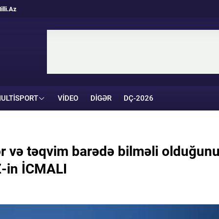
illi.Az
ULTISPORT
VIDEO
DIGƏR
DÇ-2026
r və təqvim barədə bilməli olduğun
-in İCMALI