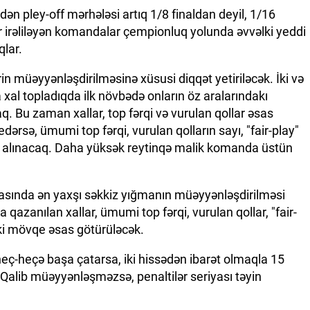
dən pley-off mərhələsi artıq 1/8 finaldan deyil, 1/16
r irəliləyən komandalar çempionluq yolunda əvvəlki yeddi
qlar.
in müəyyənləşdirilməsinə xüsusi diqqət yetiriləcək. İki və
al topladıqda ilk növbədə onların öz aralarındakı
aq. Bu zaman xallar, top fərqi və vurulan qollar əsas
ərsə, ümumi top fərqi, vurulan qolların sayı, "fair-play"
ərə alınacaq. Daha yüksək reytinqə malik komanda üstün
asında ən yaxşı səkkiz yığmanın müəyyənləşdirilməsi
qazanılan xallar, ümumi top fərqi, vurulan qollar, "fair-
əki mövqe əsas götürüləcək.
eç-heçə başa çatarsa, iki hissədən ibarət olmaqla 15
 Qalib müəyyənləşməzsə, penaltilər seriyası təyin