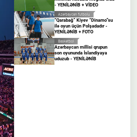
- YENİLƏNİB + VİDEO
Azərbaycan futbolu
“Qarabağ” Kiyev “Dinamo”su
ilə oyun üçün Polşadadır -
YENİLƏNİB + FOTO
Basketbol
Azərbaycan millisi qrupun
son oyununda İslandiyaya
uduzub - YENİLƏNİB