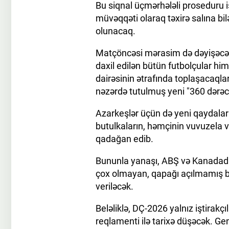
Bu siqnal üçmərhələli proseduru 
müvəqqəti olaraq təxirə salına bi
olunacaq.
Matçöncəsi mərasim də dəyişəcək. 
daxil edilən bütün futbolçular h
dairəsinin ətrafında toplaşacaqla
nəzərdə tutulmuş yeni "360 dərəcə
Azarkeşlər üçün də yeni qaydalar 
butulkaların, həmçinin vuvuzela və
qadağan edib.
Bununla yanaşı, ABŞ və Kanadada 
çox olmayan, qapağı açılmamış bir
veriləcək.
Beləliklə, DÇ-2026 yalnız iştirakç
reqlamenti ilə tarixə düşəcək. Gen