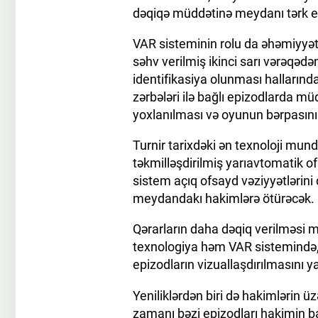
dəqiqə müddətinə meydanı tərk e
VAR sisteminin rolu da əhəmiyyətli
səhv verilmiş ikinci sarı vərəqədə
identifikasiya olunması hallarınd
zərbələri ilə bağlı epizodlarda m
yoxlanılması və oyunun bərpasını
Turnir tarixdəki ən texnoloji mun
təkmilləşdirilmiş yarıavtomatik 
sistem açıq ofsayd vəziyyətlərin
meydandakı hakimlərə ötürəcək.
Qərarların daha dəqiq verilməsi m
texnologiya həm VAR sistemində,
epizodların vizuallaşdırılmasını y
Yeniliklərdən biri də hakimlərin 
zamanı bəzi epizodları hakimin 