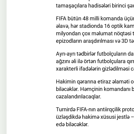
tamaşaçılara hadisələri birinci şə
FIFA bütün 48 milli komanda üçün
əlavə, hər stadionda 16 optik ka
milyondan çox məlumat nöqtəsi to
epizodların araşdırılması və 3D 
Ayrı-ayrı tədbirlər futbolçuların 
ağzını əli ilə örtən futbolçulara q
xarakterli ifadələrin gizlədilməsi c
Hakimin qərarına etiraz əlaməti o
biləcəklər. Həmçinin komandanı b
cəzalandırılacaqlar.
Turnirdə FIFA-nın antiirqçilik prot
üzləşdikdə hakimə xüsusi jestlə –
edə biləcəklər.